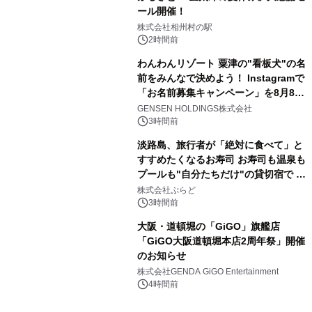
ール開催！
株式会社相州村の駅
2時間前
わんわんリゾート 粟津の"看板犬"の名
前をみんなで決めよう！ Instagramで
「お名前募集キャンペーン」を8月8日
(土)より開催
GENSEN HOLDINGS株式会社
3時間前
淡路島、旅行者が「絶対に食べて」と
すすめたくなるお寿司 お寿司も温泉も
プールも"自分たちだけ"の貸切宿で 1
日1組限定「岩屋温泉 絵島別庭 海と
株式会社ぷらど
森」の握り寿司プラン
3時間前
大阪・道頓堀の「GiGO」旗艦店
「GiGO大阪道頓堀本店2周年祭」開催
のお知らせ
株式会社GENDA GiGO Entertainment
4時間前