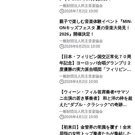
一般財団法人民主音楽協会
2026年7月2日 10:00
親子で楽しむ音楽体験イベント『MIN-
ONキッズフェスタ 夏の音楽大発見！
2026』開催決定！
一般財団法人民主音楽協会
2026年6月25日 10:00
【日本・フィリピン国交正常化７０周
年記念】ヨーロッパ合唱グランプリ２
度優勝の実力派合唱団「フィリピン・
マドリガル・シンガーズ」2026年7月
一般財団法人民主音楽協会
に日本ツアー開催
2026年4月2日 10:00
【ウィーン・フィル首席奏者×サマソ
ニ出演の若き箏奏者】 和と洋の枠を超
えた“ダブル・クラシック”の奇跡
『LEO×ワルター・アウアー デュオ・
一般財団法人民主音楽協会
リサイタル』2026年6〜7月開催決定
2026年4月1日 10:00
【初来日】金管界の常識を覆す！全米
屈指の女性トップ奏者たちが集結した