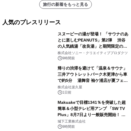
旅行の新着をもっと見る
人気のプレスリリース
スヌーピーの湯が登場！ 「サウナのあ
とに楽しむPEANUTS」第2弾 渋谷
の人気銭湯「改良湯」と期間限定のコ
1
ラボレーション サウナイキタイコラ
株式会社ソニー・クリエイティブプロダクツ
ボグッズも発売決定！
9時間前
帰りの渋滞を避けて「温泉＆サウナ」
三井アウトレットパーク木更津から車
で約5分 湯舞音 袖ケ浦店が夏フェア
2
メニューを提供
株式会社楽久屋
1日前
Makuakeで目標1341％を突破した超
簡単＆小型テレビ用アンプ 「SW TV
Plus」8月7日より一般販売開始！ ケ
3
ーブル1本つなぐだけ、テレビの音が
城下工業株式会社
ぐっと豊かに
9時間前