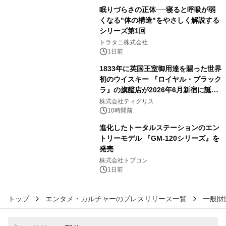
眠りづらさの正体──寝ると呼吸が弱
くなる"体の構造"をやさしく解説する
シリーズ第1回
4
トラタニ株式会社
1日前
1833年に英国王室御用達を賜った世界
初のウイスキー 『ロイヤル・ブラック
ラ』の旗艦店が2026年6月新宿に誕
5
生 バカルディ ジャパンと連携した
株式会社ティグリス
没入型バー「BAR Arca」
10時間前
進化したトータルステーションのエン
トリーモデル 『GM-120シリーズ』を
発売
6
株式会社トプコン
1日前
トップ
エンタメ・カルチャーのプレスリリース一覧
一般財