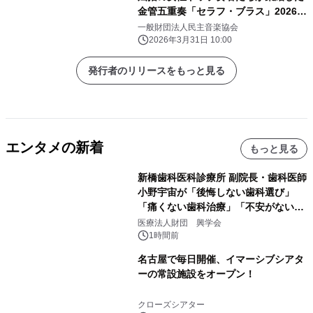
金管五重奏「セラフ・ブラス」2026年
6・7月に日本ツアー開催
一般財団法人民主音楽協会
2026年3月31日 10:00
発行者のリリースをもっと見る
エンタメの新着
もっと見る
新橋歯科医科診療所 副院長・歯科医師
小野宇宙が「後悔しない歯科選び」
「痛くない歯科治療」「不安がない治
療計画」をテーマに専門監修
医療法人財団 興学会
1時間前
名古屋で毎日開催、イマーシブシアタ
ーの常設施設をオープン！
クローズシアター