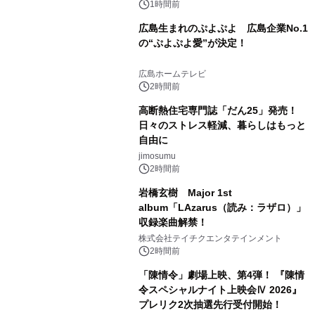
1時間前
広島生まれのぷよぷよ 広島企業No.1
の“ぷよぷよ愛”が決定！
広島ホームテレビ
2時間前
高断熱住宅専門誌「だん25」発売！
日々のストレス軽減、暮らしはもっと
自由に
jimosumu
2時間前
岩橋玄樹 Major 1st
album「LAzarus（読み：ラザロ）」
収録楽曲解禁！
株式会社テイチクエンタテインメント
2時間前
「陳情令」劇場上映、第4弾！ 『陳情
令スペシャルナイト上映会Ⅳ 2026』
プレリク2次抽選先行受付開始！