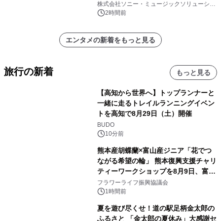
株式会社ソニー・ミュージックソリューショ
ンズ
2時間前
エンタメの新着をもっと見る
旅行の新着
もっと見る
【高知から世界へ】トップランナーと
一緒に走るトレイルランニングイベン
トを高知で8月29日（土）開催
BUDO
10分前
熊本産胡蝶蘭×富山産ジニア「花でつ
ながる希望の輪」 熊本復興支援チャリ
ティーワークショップを8月9日、富
山・射水で開催
フラワーライフ振興協議会
1時間前
夏を遊び尽くせ！道の駅足柄金太郎の
ふるさと 「金太郎の夏休み」大感謝セ