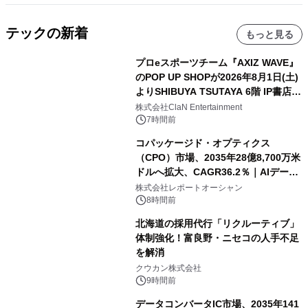
テックの新着
もっと見る
プロeスポーツチーム『AXIZ WAVE』
のPOP UP SHOPが2026年8月1日(土)
よりSHIBUYA TSUTAYA 6階 IP書店で
開催決定！！
株式会社ClaN Entertainment
7時間前
コパッケージド・オプティクス
（CPO）市場、2035年28億8,700万米
ドルへ拡大、CAGR36.2％｜AIデータ
センター・高速光通信需要が成長を加
株式会社レポートオーシャン
速
8時間前
北海道の採用代行「リクルーティブ」
体制強化！富良野・ニセコの人手不足
を解消
クウカン株式会社
9時間前
データコンバータIC市場、2035年141