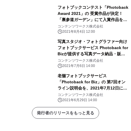
フォトブックコンテスト「Photoback
Award 2021」の 受賞作品が決定！
「裏参道ガーデン」にて入賞作品を展
示
コンテンツワークス株式会社
2021年8月4日 12:00
写真スタジオ・フォトグラファー向け
フォトブックサービス Photoback for
Bizが提供する写真データ納品・販売
ツール 「Webアルバム」オンライン
コンテンツワークス株式会社
説明会を、2021年7月26日に実施
2021年7月6日 14:00
老舗フォトブックサービス
「Photoback for Biz」の 第7回オン
ライン説明会を、2021年7月12日に実
施
コンテンツワークス株式会社
2021年6月29日 14:00
発行者のリリースをもっと見る