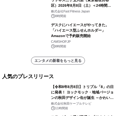
ットネス二子玉川店（東京都世田谷
区）2026年8月8日（土）＜24時間年
中無休のフィットネスジム＞
株式会社Fast Fitness Japan
8時間前
デスクにハイエースがやってきた。
「ハイエース型ふせんホルダー」
Amazonで予約販売開始
CAMSHOP.JP
8時間前
エンタメの新着をもっと見る
人気のプレスリリース
【令和8年8月8日】トリプル「8」の日
に発表！ ヨックモック・地域バージョ
ンの秋田デザイン缶が誕生 ～かわいい
1
秋田犬の子犬と秋田の四季と名所を巡
株式会社秋田ケーブルテレビ
るパッケージ～ 9月1日(火)秋田県内で
11時間前
販売開始