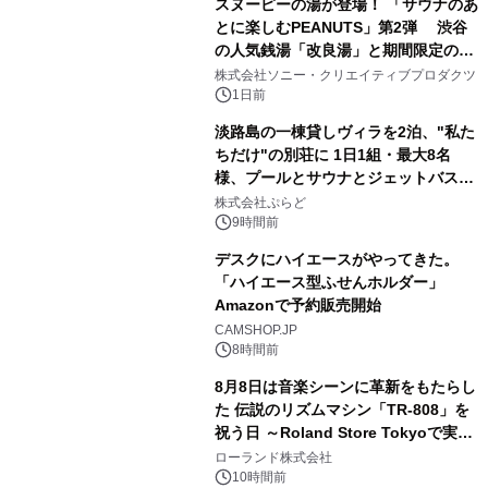
スヌーピーの湯が登場！ 「サウナのあ
とに楽しむPEANUTS」第2弾 渋谷
の人気銭湯「改良湯」と期間限定のコ
2
ラボレーション サウナイキタイコラ
株式会社ソニー・クリエイティブプロダクツ
ボグッズも発売決定！
1日前
淡路島の一棟貸しヴィラを2泊、"私た
ちだけ"の別荘に 1日1組・最大8名
様、プールとサウナとジェットバス付
3
きで Villa Mon Temps AWAJIの連泊
株式会社ぷらど
素泊りプラン
9時間前
デスクにハイエースがやってきた。
「ハイエース型ふせんホルダー」
Amazonで予約販売開始
4
CAMSHOP.JP
8時間前
8月8日は音楽シーンに革新をもたらし
た 伝説のリズムマシン「TR-808」を
祝う日 ～Roland Store Tokyoで実機
5
を展示しての 記念キャンペーンを開
ローランド株式会社
催 英国ラジオ「NTS」の 特別プログ
10時間前