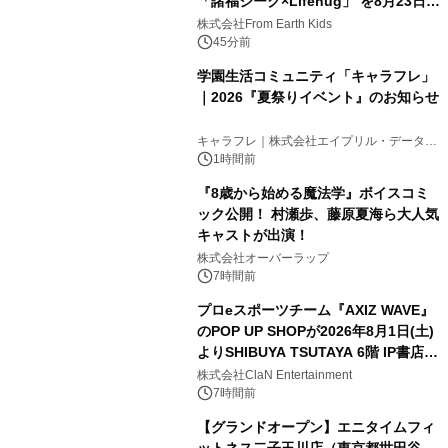
「諸福ジーク×Lifehug」 を8月23日
(日)開催
株式会社From Earth Kids
45分前
学園生活コミュニティ「キャラフレ」
｜2026『夏祭りイベント』のお知らせ
キャラフレ｜株式会社エイプリル・データ・
デザインズ
1時間前
『8歳から始める魔法学』ボイスコミ
ック公開！ 村瀬歩、藤原夏海ら大人気
キャストが出演！
株式会社オーバーラップ
7時間前
プロeスポーツチーム『AXIZ WAVE』
のPOP UP SHOPが2026年8月1日(土)
よりSHIBUYA TSUTAYA 6階 IP書店で
開催決定！！
株式会社ClaN Entertainment
7時間前
【グランドオープン】エニタイムフィ