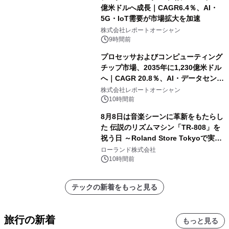
億米ドルへ成長｜CAGR6.4％、AI・
5G・IoT需要が市場拡大を加速
株式会社レポートオーシャン
9時間前
プロセッサおよびコンピューティング
チップ市場、2035年に1,230億米ドル
へ｜CAGR 20.8％、AI・データセンタ
ー需要が成長を牽引
株式会社レポートオーシャン
10時間前
8月8日は音楽シーンに革新をもたらし
た 伝説のリズムマシン「TR-808」を
祝う日 ～Roland Store Tokyoで実機
を展示しての 記念キャンペーンを開
ローランド株式会社
催 英国ラジオ「NTS」の 特別プログ
10時間前
ラムや、「TR-808」を愛する伝説的
アーティストを フィーチャーしたアニ
テックの新着をもっと見る
メーションを公開～
旅行の新着
もっと見る