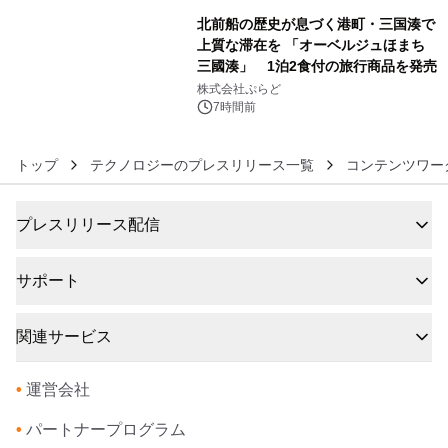
ラムや、「TR-808」を愛する伝説的
北前船の歴史が息づく港町・三国湊で
アーティストを フィーチャーしたアニ
上質な滞在を 「オーベルジュほまち
メーションを公開～
三國湊」 1泊2食付の旅行商品を発売
6
株式会社ぷらど
7時間前
トップ
テクノロジーのプレスリリース一覧
コンテンツワー
プレスリリース配信
サポート
関連サービス
•
運営会社
•
パートナープログラム