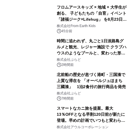
フロムアースキッズ × 地域 × 大学生が
創る、 子どもたちの「自育」イベント
「諸福ジーク×Lifehug」 を8月23日
(日)開催
株式会社From Earth Kids
45分前
時間に追われず、丸ごと1日淡路島グ
ルメと観光、レジャー施設で クラブハ
ウスのようなプールと、変わった形の
サウナも 「THE BOXY AWAJI」のお
株式会社ぷらど
得な素泊まり連泊プランで
2時間前
北前船の歴史が息づく港町・三国湊で
上質な滞在を 「オーベルジュほまち
三國湊」 1泊2食付の旅行商品を発売
株式会社ぷらど
7時間前
スマートなカニ旅を提案。最大
13％OFFとなる早割120日前が新たに
登場。早めの計画でいつもと変わらぬ
大人の冬旅を。ー夕日ヶ浦温泉「佳松
株式会社アウルコーポレーション