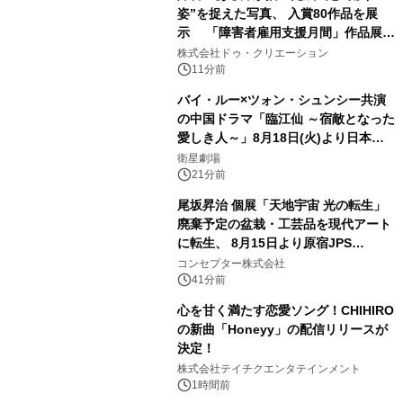
姿”を捉えた写真、 入賞80作品を展
示 「障害者雇用支援月間」作品展示
会を 東京・愛知で開催
株式会社ドゥ・クリエーション
11分前
バイ・ルー×ツォン・シュンシー共演
の中国ドラマ「臨江仙 ～宿敵となった
愛しき人～」8月18日(火)より日本初
放送！YouTubeにて8月11日(火)より
衛星劇場
第1話期間限定公開！CS衛星劇場
21分前
尾坂昇治 個展「天地宇宙 光の転生」
廃棄予定の盆栽・工芸品を現代アート
に転生、 8月15日より原宿JPS
Galleryにて約30点を展示
コンセプター株式会社
41分前
心を甘く満たす恋愛ソング！CHIHIRO
の新曲「Honeyy」の配信リリースが
決定！
株式会社テイチクエンタテインメント
1時間前