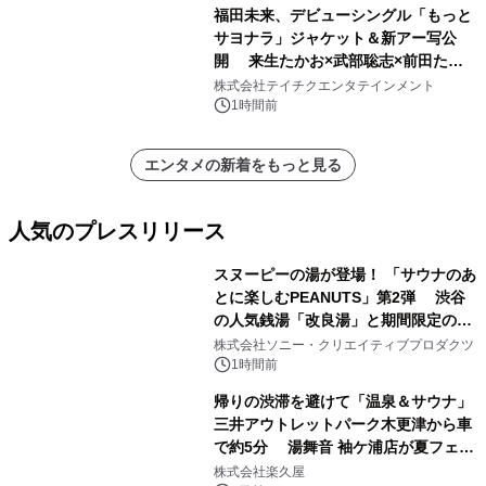
福田未来、デビューシングル「もっと
サヨナラ」ジャケット＆新アー写公
開 来生たかお×武部聡志×前田たか
ひろの豪華タッグ
株式会社テイチクエンタテインメント
1時間前
エンタメの新着をもっと見る
人気のプレスリリース
スヌーピーの湯が登場！ 「サウナのあ
とに楽しむPEANUTS」第2弾 渋谷
の人気銭湯「改良湯」と期間限定のコ
1
ラボレーション サウナイキタイコラ
株式会社ソニー・クリエイティブプロダクツ
ボグッズも発売決定！
1時間前
帰りの渋滞を避けて「温泉＆サウナ」
三井アウトレットパーク木更津から車
で約5分 湯舞音 袖ケ浦店が夏フェア
2
メニューを提供
株式会社楽久屋