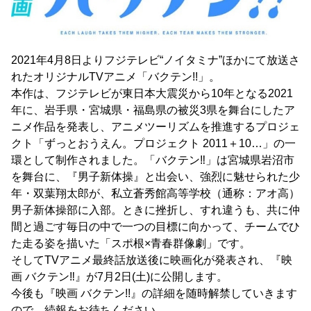
2021年4月8日よりフジテレビ“ノイタミナ”ほかにて放送さ
れたオリジナルTVアニメ「バクテン!!」。
本作は、フジテレビが東日本大震災から10年となる2021
年に、岩手県・宮城県・福島県の被災3県を舞台にしたア
ニメ作品を発表し、アニメツーリズムを推進するプロジェ
クト「ずっとおうえん。プロジェクト 2011＋10…」の一
環として制作されました。「バクテン‼」は宮城県岩沼市
を舞台に、『男子新体操』と出会い、強烈に魅せられた少
年・双葉翔太郎が、私立蒼秀館高等学校（通称：アオ高）
男子新体操部に入部。ときに挫折し、すれ違うも、共に仲
間と過ごす毎日の中で一つの目標に向かって、チームでひ
た走る姿を描いた「スポ根×青春群像劇」です。
そしてTVアニメ最終話放送後に映画化が発表され、『映
画 バクテン‼』が7月2日(土)に公開します。
今後も『映画 バクテン!!』の詳細を随時解禁していきます
ので、続報をお待ちください。