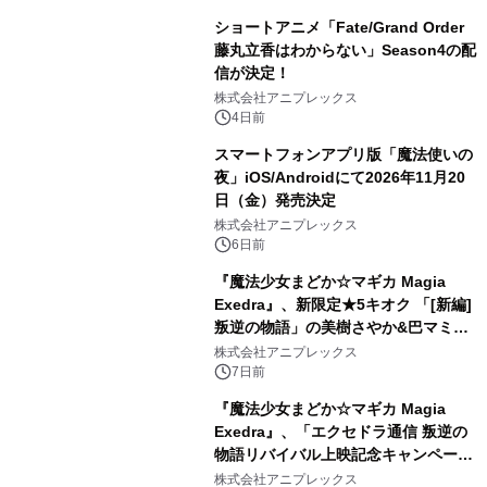
ショートアニメ「Fate/Grand Order
藤丸立香はわからない」Season4の配
信が決定！
株式会社アニプレックス
4日前
スマートフォンアプリ版「魔法使いの
夜」iOS/Androidにて2026年11月20
日（金）発売決定
株式会社アニプレックス
6日前
『魔法少女まどか☆マギカ Magia
Exedra』、新限定★5キオク 「[新編]
叛逆の物語」の美樹さやか&巴マミ登
場！「[新編]叛逆の物語」リバイバル
株式会社アニプレックス
上映記念でマギカストーン最大9,000
7日前
個もらえる！
『魔法少女まどか☆マギカ Magia
Exedra』、「エクセドラ通信 叛逆の
物語リバイバル上映記念キャンペーン
情報解禁SP」が7月30日(木)20時〜生
株式会社アニプレックス