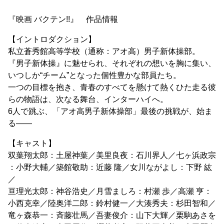
『映画 バクテン!!』 作品情報
【イントロダクション】
私立蒼秀館高等学校（通称：アオ高）男子新体操部。
『男子新体操』に魅せられ、それぞれの想いを胸に集い、
いつしか“チーム”となった個性豊かな部員たち。
一つの目標を抱き、青春のすべてを懸けて熱くひた走る彼
らの物語は、次なる舞台、インターハイへ。
6人で跳ぶ、「アオ高男子新体操部」最後の挑戦が、始ま
る——
【キャスト】
双葉翔太郎：土屋神葉／美里良夜：石川界人／七ヶ浜政宗
：小野大輔／築館敬助：近藤 隆／女川ながよし：下野 紘
／
亘理光太郎：神谷浩史／月雪ましろ：村瀬 歩／高瀬 亨：
小西克幸／陸奥洋二郎：鈴村健一／大湊秀夫：杉田智和／
竜ヶ森恭一：斉藤壮馬／吾妻俊介：山下大輝／栗駒あさを