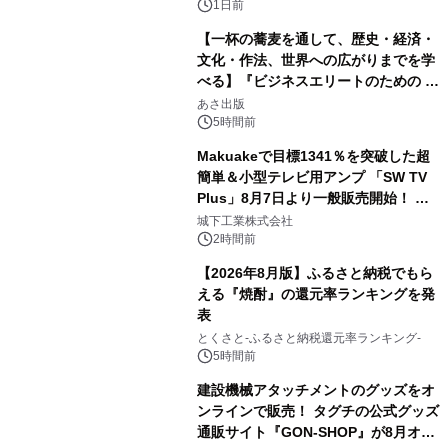
1日前
【一杯の蕎麦を通して、歴史・経済・
文化・作法、世界への広がりまでを学
べる】『ビジネスエリートのための 教
3
養としての蕎麦』2026年8月25日
あさ出版
（火）発売
5時間前
Makuakeで目標1341％を突破した超
簡単＆小型テレビ用アンプ 「SW TV
Plus」8月7日より一般販売開始！ ケ
4
ーブル1本つなぐだけ、テレビの音が
城下工業株式会社
ぐっと豊かに
2時間前
【2026年8月版】ふるさと納税でもら
える『焼酎』の還元率ランキングを発
表
5
とくさと-ふるさと納税還元率ランキング-
5時間前
建設機械アタッチメントのグッズをオ
ンラインで販売！ タグチの公式グッズ
通販サイト『GON-SHOP』が8月オー
6