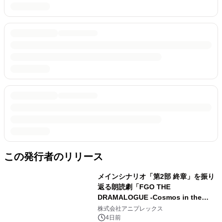
この発行者のリリース
メインシナリオ「第2部 終章」を振り
返る朗読劇「FGO THE
DRAMALOGUE -Cosmos in the
Lostbelt-」の開催が決定！
株式会社アニプレックス
4日前