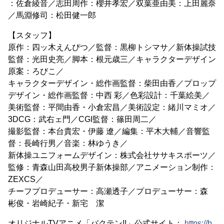
：佐倉綾音／志田周作：櫻井孝宏／双葉亜由美：上田麗奈
／馬淵修司：松田健一郎
【スタッフ】
原作：四ッ木えんぴつ／監督：黒柳トシマサ／新体操試技
監督：光田史亮／脚本：根元歳三／キャラクターデザイン
原案：ろびこ／
キャラクターデザイン・総作画監督：柴田由香／プロップ
デザイン・総作画監督：中西 彩／色彩設計：千葉絵美／
美術監督：平間由香・小倉宏昌／美術設定：緒川マミオ／
3DCG：武右ェ門／CGI監督：篠田周二／
撮影監督：本台貴宏・伊藤 遼／編集：平木大輔／音響監
督：長崎行男／音楽：林ゆうき／
新体操ユニフォームデザイン：株式会社ササキスポーツ／
監修：青森山田高校男子新体操部／アニメーション制作：
ZEXCS／
チーフプロデューサー：高瀬透子／プロデューサー：森
彬俊・岩崎紀子・新宅 潔
オリジナルTVアニメ「バクテン!!」公式サイト：
https://b