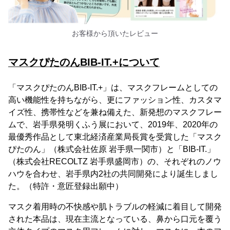
お客様から頂いたレビュー
マスクぴたのんBIB-IT.+について
「マスクぴたのんBIB-IT.+」は、マスクフレームとしての
高い機能性を持ちながら、更にファッション性、カスタマ
イズ性、携帯性などを兼ね備えた、新発想のマスクフレー
ムで、岩手県発明くふう展において、2019年、2020年の
最優秀作品として東北経済産業局長賞を受賞した「マスク
ぴたのん」（株式会社佐原 岩手県一関市）と「BIB-IT.」
（株式会社RECOLTZ 岩手県盛岡市）の、それぞれのノウ
ハウを合わせ、岩手県内2社の共同開発により誕生しまし
た。（特許・意匠登録出願中）
マスク着用時の不快感や肌トラブルの軽減に着目して開発
された本品は、現在主流となっている、鼻から口元を覆う