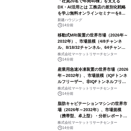
「社員20名で年間40棟」を支える
DX・AI活用とは 工務店の差別化戦略
を学ぶ無料オンラインセミナーを8月
20日に開催
新建ハウジング
14分前
移動式MRI装置の世界市場（2026年～
2032年）、市場規模（4/8チャンネ
ル、8/18/32チャンネル、64チャンネ
ル）・分析レポートを発表
株式会社マーケットリサーチセンター
14分前
産業用急速冷凍装置の世界市場（2026
年～2032年）、市場規模（IQFトンネ
ルフリーザー、非IQFトンネルフリー
ザー、スパイラルフリーザー、プレー
株式会社マーケットリサーチセンター
トフリーザー、その他）・分析レポー
14分前
トを発表
脂肪キャビテーションマシンの世界市
場（2026年～2032年）、市場規模
（携帯型、卓上型）・分析レポートを
発表
株式会社マーケットリサーチセンター
14分前