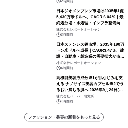
2時間前
日本ジオメンブレン市場は2035年1億
5,430万米ドルへ、CAGR 6.04％｜最
終処分場・水処理・インフラ整備向け
需要拡大
株式会社レポートオーシャン
3時間前
日本ステンレス鋼市場、2035年190万
トン米ドルへ成長｜CAGR3.47％、建
設・自動車・製造業の需要拡大が市場
を牽引
株式会社レポートオーシャン
4時間前
高機能美容液成分※1が肌なじみを支
える ナノサイズ美容カプセル※2でう
るおい満ちる肌へ 2026年9月24日(木)
よりリニューアル新発売 『ディープモ
株式会社ハーバー研究所
イストセラム』
4時間前
ファッション・美容の新着をもっと見る