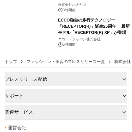
5
ギミックが融合した 大人の体験型パズ
株式会社ハナヤマ
ルが8月7日(金)12時より先行予約受付
3時間前
開始～
ECCO独自の歩行テクノロジー
「RECEPTOR(R)」誕生25周年 最新
モデル「RECEPTOR(R) XP」が登場
6
エコー・ジャパン株式会社
5時間前
トップ
ファッション・美容のプレスリリース一覧
株式会社
プレスリリース配信
サポート
関連サービス
•
運営会社