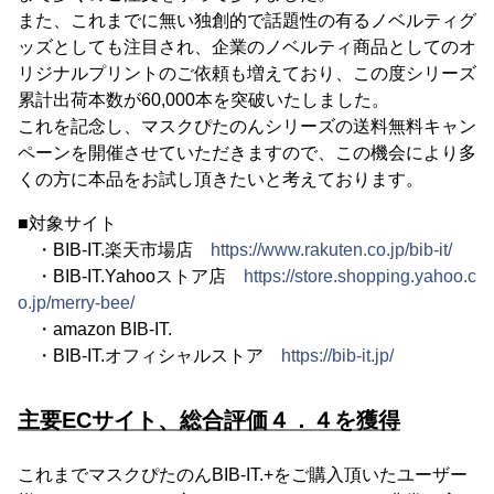
また、これまでに無い独創的で話題性の有るノベルティグ
ッズとしても注目され、企業のノベルティ商品としてのオ
リジナルプリントのご依頼も増えており、この度シリーズ
累計出荷本数が60,000本を突破いたしました。
これを記念し、マスクぴたのんシリーズの送料無料キャン
ペーンを開催させていただきますので、この機会により多
くの方に本品をお試し頂きたいと考えております。
■対象サイト
・BIB-IT.楽天市場店
https://www.rakuten.co.jp/bib-it/
・BIB-IT.Yahooストア店
https://store.shopping.yahoo.c
o.jp/merry-bee/
・amazon BIB-IT.
・BIB-IT.オフィシャルストア
https://bib-it.jp/
主要ECサイト、総合評価４．４を獲得
これまでマスクぴたのんBIB-IT.+をご購入頂いたユーザー