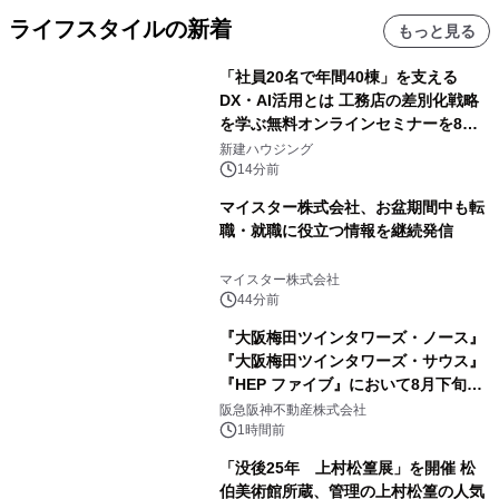
ライフスタイルの新着
もっと見る
「社員20名で年間40棟」を支える
DX・AI活用とは 工務店の差別化戦略
を学ぶ無料オンラインセミナーを8月
20日に開催
新建ハウジング
14分前
マイスター株式会社、お盆期間中も転
職・就職に役立つ情報を継続発信
マイスター株式会社
44分前
『大阪梅田ツインタワーズ・ノース』
『大阪梅田ツインタワーズ・サウス』
『HEP ファイブ』において8月下旬か
ら 「オフサイト型コーポレートPPA」
阪急阪神不動産株式会社
による 再生可能エネルギー電力の使用
1時間前
を開始します
「没後25年 上村松篁展」を開催 松
伯美術館所蔵、管理の上村松篁の人気