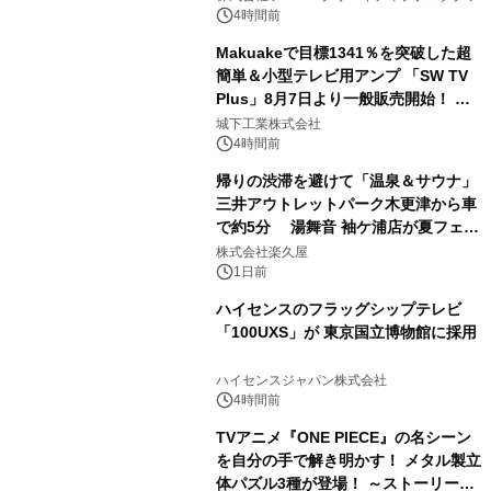
ボグッズも発売決定！
4時間前
Makuakeで目標1341％を突破した超
簡単＆小型テレビ用アンプ 「SW TV
Plus」8月7日より一般販売開始！ ケ
2
ーブル1本つなぐだけ、テレビの音が
城下工業株式会社
ぐっと豊かに
4時間前
帰りの渋滞を避けて「温泉＆サウナ」
三井アウトレットパーク木更津から車
で約5分 湯舞音 袖ケ浦店が夏フェア
3
メニューを提供
株式会社楽久屋
1日前
ハイセンスのフラッグシップテレビ
「100UXS」が 東京国立博物館に採用
4
ハイセンスジャパン株式会社
4時間前
TVアニメ『ONE PIECE』の名シーン
を自分の手で解き明かす！ メタル製立
体パズル3種が登場！ ～ストーリーと