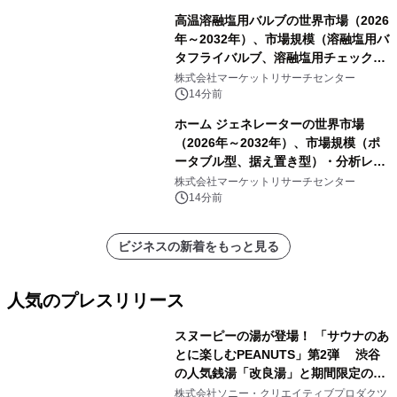
高温溶融塩用バルブの世界市場（2026
年～2032年）、市場規模（溶融塩用バ
タフライバルブ、溶融塩用チェックバ
ルブ、溶融塩用ゲートバルブ、Y型溶
株式会社マーケットリサーチセンター
融塩用グローブバルブ、電動式溶融塩
14分前
用遮断バルブ）・分析レポートを発表
ホーム ジェネレーターの世界市場
（2026年～2032年）、市場規模（ポ
ータブル型、据え置き型）・分析レポ
ートを発表
株式会社マーケットリサーチセンター
14分前
ビジネスの新着をもっと見る
人気のプレスリリース
スヌーピーの湯が登場！ 「サウナのあ
とに楽しむPEANUTS」第2弾 渋谷
の人気銭湯「改良湯」と期間限定のコ
1
ラボレーション サウナイキタイコラ
株式会社ソニー・クリエイティブプロダクツ