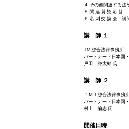
４.その他関連する法
５.関 連 質 疑 応 答
６.名 刺 交 換 
講 師 １
TMI総合法律事務所
パートナー・日本国
戸田 謙太郎 氏
講 師 ２
ＴＭＩ総合法律事務
パートナー・日本国
村上 諭志 氏
開催日時