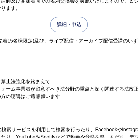
、講師及び参加者間での名刺交換会を実施いたしますので、ビ
おります。
詳細・申込
先着15名様限定)及び、ライブ配信・アーカイブ配信受講のい
占禁止法強化を踏まえて
フォーム事業者が留意すべき法分野の重点と深く関連する法改
の方の聴講はご遠慮願います
などの検索サービスを利用して検索を行ったり、FacebookやInstag
り、YouTubeやSpotifyなどで動画や音楽を楽しんだり、