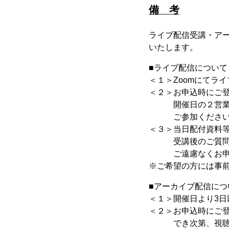
備 考
ライブ配信受講・ア
いたします。
■ライブ配信について
＜１＞Zoomにてラ
＜２＞お申込時にご登
開催日の２営業日前
ご参加ください
＜３＞当日配付資料
受講後のご質問等
ご遠慮なくお申し
※ご希望の方には事
■アーカイブ配信につ
＜１＞開催日より3日
＜２＞お申込時にご
でき次第、視聴用