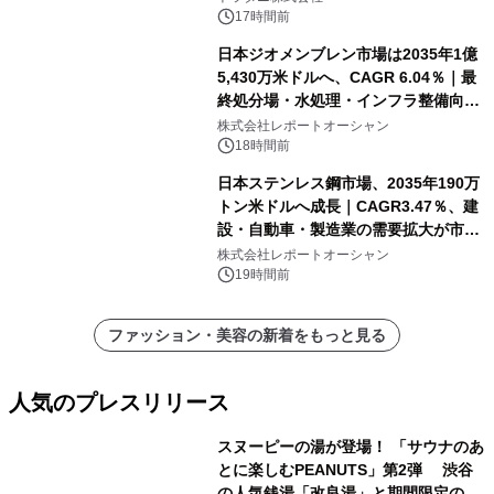
17時間前
日本ジオメンブレン市場は2035年1億
5,430万米ドルへ、CAGR 6.04％｜最
終処分場・水処理・インフラ整備向け
需要拡大
株式会社レポートオーシャン
18時間前
日本ステンレス鋼市場、2035年190万
トン米ドルへ成長｜CAGR3.47％、建
設・自動車・製造業の需要拡大が市場
を牽引
株式会社レポートオーシャン
19時間前
ファッション・美容の新着をもっと見る
人気のプレスリリース
スヌーピーの湯が登場！ 「サウナのあ
とに楽しむPEANUTS」第2弾 渋谷
の人気銭湯「改良湯」と期間限定のコ