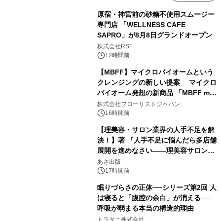
原宿・神宮前の砂糖不使用スムージー
専門店 「WELLNESS CAFE
SAPRO」が8月8日グランドオープン
株式会社RSF
12時間前
【MBFF】マイクロバイオームという
クレンジングの新しい提案 マイクロ
バイオーム発想の新商品 「MBFF mb
クレンジングPRO」を2026年8月6日
株式会社フローリストジャパン
発売
16時間前
【理美容・サロン業界の人手不足を解
決！】著 『人手不足に悩んだら多店舗
展開を進めなさい――理美容サロン
「多店舗展開」の教科書』2026年8月
あさ出版
24日（月）発売
17時間前
眠りづらさの正体──シリーズ第2回 人
は寝ると「腹腔の余白」が消える──
呼吸が弱まる本当の構造的理由
トラタニ株式会社