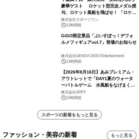
豪華ゲスト ロケット型完走メダル授
与、ロケット風船を飛ばせ！ 「ロケッ
トマラソン2026」開催
株式会社スポーツワン
13時間前
GiGO限定景品「ぶいすぽっ！デフォ
ルメフィギュアvol.7」登場のお知らせ
株式会社GENDA GiGO Entertainment
13時間前
【2026年8月16日】あみプレミアム・
アウトレットで「DAY1夏のウォータ
ーバトルゲーム 水風船をなげまくろ
う！」を開催
株式会社APPY
15時間前
スポーツの新着をもっと見る
ファッション・美容の新着
もっと見る