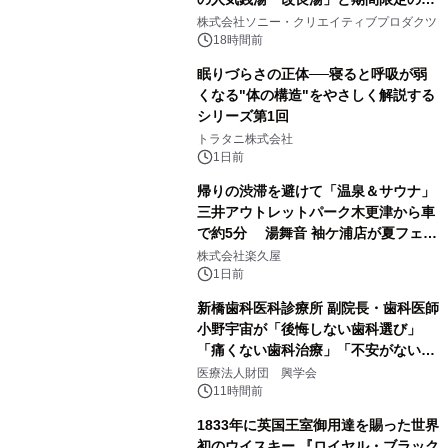
1
ラボレーション サウナイキタイコラ
株式会社ソニー・クリエイティブプロダクツ
ボグッズも発売決定！
18時間前
眠りづらさの正体──寝ると呼吸が弱
くなる"体の構造"をやさしく解説する
シリーズ第1回
2
トラタニ株式会社
1日前
帰りの渋滞を避けて「温泉＆サウナ」
三井アウトレットパーク木更津から車
で約5分 湯舞音 袖ケ浦店が夏フェア
3
メニューを提供
株式会社楽久屋
1日前
新橋歯科医科診療所 副院長・歯科医師
小野宇宙が「後悔しない歯科選び」
「痛くない歯科治療」「不安がない治
4
療計画」をテーマに専門監修
医療法人財団 興学会
11時間前
1833年に英国王室御用達を賜った世界
初のウイスキー 『ロイヤル・ブラック