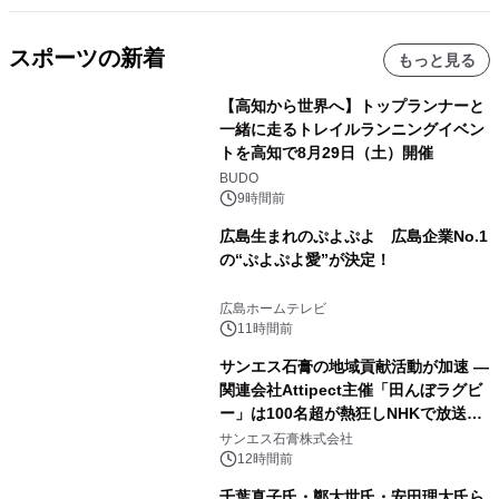
スポーツの新着
もっと見る
【高知から世界へ】トップランナーと
一緒に走るトレイルランニングイベン
トを高知で8月29日（土）開催
BUDO
9時間前
広島生まれのぷよぷよ 広島企業No.1
の“ぷよぷよ愛”が決定！
広島ホームテレビ
11時間前
サンエス石膏の地域貢献活動が加速 ―
関連会社Attipect主催「田んぼラグビ
ー」は100名超が熱狂しNHKで放送さ
れました。
サンエス石膏株式会社
12時間前
千葉真子氏・鄭大世氏・安田理大氏ら