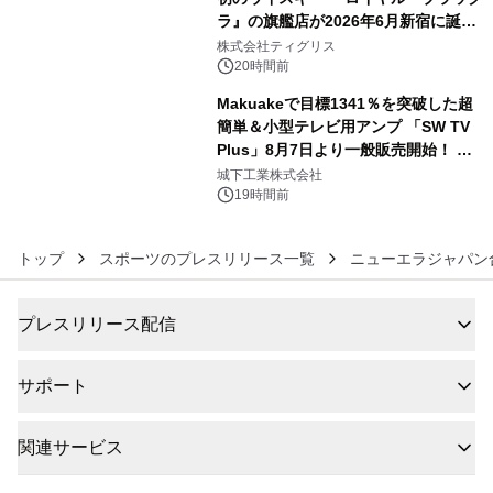
ラ』の旗艦店が2026年6月新宿に誕
5
生 バカルディ ジャパンと連携した
株式会社ティグリス
没入型バー「BAR Arca」
20時間前
Makuakeで目標1341％を突破した超
簡単＆小型テレビ用アンプ 「SW TV
Plus」8月7日より一般販売開始！ ケ
6
ーブル1本つなぐだけ、テレビの音が
城下工業株式会社
ぐっと豊かに
19時間前
トップ
スポーツのプレスリリース一覧
ニューエラジャパン
プレスリリース配信
サポート
関連サービス