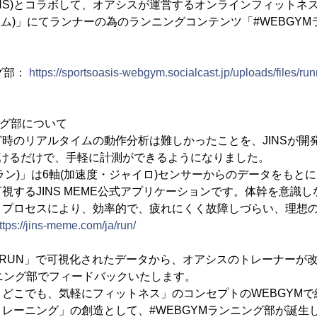
JINS)とコラボして、オアシスが運営するオンラインフィットネ
ブジム)」にてランナーの為のランニングコンテンツ「#WEBGY
グ部：
https://sportsoasis-webgym.socialcast.jp/uploads/files/ru
ング部について
時のリアルタイムの動作分析は難しかったことを、JINSが開発
をかけるだけで、手軽に計測ができるようになりました。
RUN(ラン)」は6軸(加速度・ジャイロ)センサーからのデータをも
視するJINS MEME公式アプリケーションです。体幹を意識
くプロセスにより、効率的で、疲れにくく故障しづらい、理想
ttps://jins-meme.com/ja/run/
EME RUN」で可視化されたデータから、オアシスのトレーナー
ンニング部でフィードバックいたします。
どこでも、気軽にフィットネス」のコンセプトのWEBGYM
レーニング」の創造として、#WEBGYMランニング部が誕生