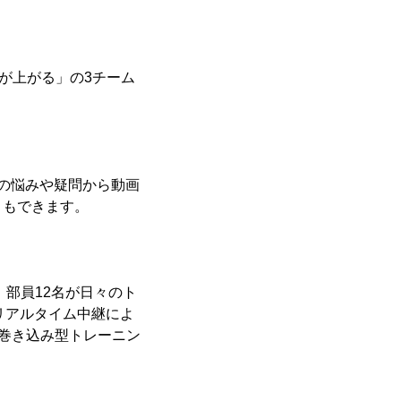
ムが上がる」の3チーム
グの悩みや疑問から動画
ともできます。
、部員12名が日々のト
のリアルタイム中継によ
「巻き込み型トレーニン