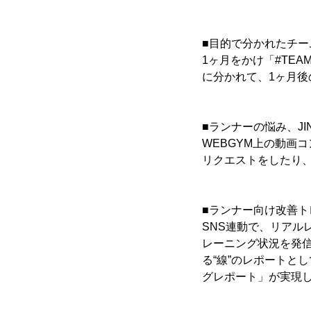
■目的で分かれたチ
1ヶ月をかけ「#TEA
に分かれて、1ヶ月
■ランナーの悩み、J
WEBGYM上の動画
リクエストをしたり
■ランナー向け改善ト
SNS連動で、リアル
レーニング状況を発信し
る“線”のレポートと
グレポート」が実現