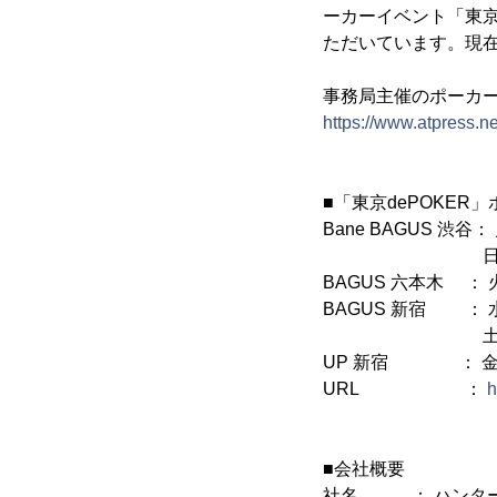
ーカーイベント「東京d
ただいています。現
事務局主催のポーカ
https://www.atpress.n
■「東京dePOKE
Bane BAGUS 渋谷：
日 15:
BAGUS 六本木 ： 火
BAGUS 新宿 ： 水
土 14:
UP 新宿 ： 金 2
URL ：
h
■会社概要
社名 ： ハンター