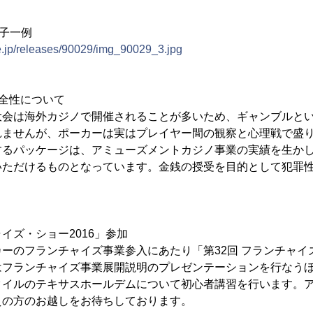
様子一例
e.jp/releases/90029/img_90029_3.jpg
全性について
大会は海外カジノで開催されることが多いため、ギャンブルと
れませんが、ポーカーは実はプレイヤー間の観察と心理戦で盛
するパッケージは、アミューズメントカジノ事業の実績を生か
いただけるものとなっています。金銭の授受を目的として犯罪
ャイズ・ショー2016」参加
ーのフランチャイズ事業参入にあたり「第32回 フランチャイズ
はフランチャイズ事業展開説明のプレゼンテーションを行なう
タイルのテキサスホールデムについて初心者講習を行います。
えの方のお越しをお待ちしております。