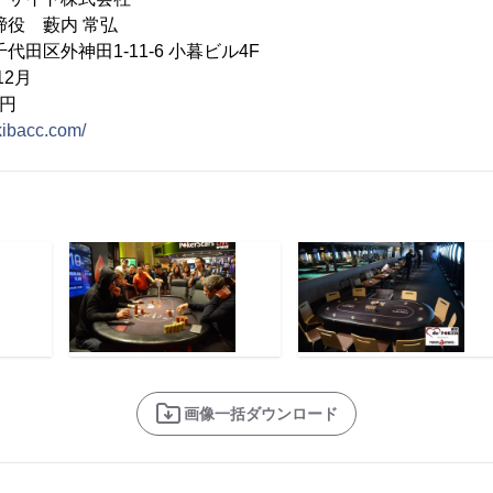
役 藪内 常弘
代田区外神田1-11-6 小暮ビル4F
12月
万円
akibacc.com/
画像一括ダウンロード