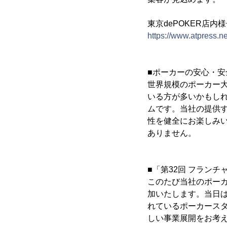
東京dePOKER店内
https://www.atpress.n
■ポーカーの安心・安
世界規模のポーカー
いる方が多いかもし
ムです。当社の提供
性を健全にお楽しみ
ありません。
■「第32回 フランチ
このたび当社のポーカ
加いたします。当日
れているポーカース
しい事業展開をお考