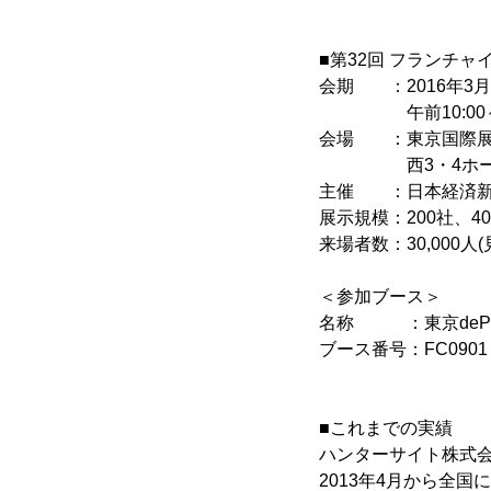
■第32回 フランチャ
会期 ：2016年3月9
午前10:00～午後
会場 ：東京国際展
西3・4ホール(東
主催 ：日本経済
展示規模：200社、40
来場者数：30,000人(
＜参加ブース＞
名称 ：東京dePO
ブース番号：FC0901
■これまでの実績
ハンターサイト株式会
2013年4月から全