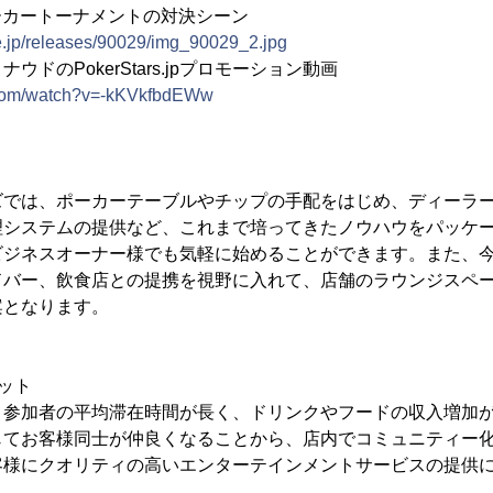
海外ポーカートーナメントの対決シーン
e.jp/releases/90029/img_90029_2.jpg
ドのPokerStars.jpプロモーション動画
.com/watch?v=-kKVkfbdEWw
ズでは、ポーカーテーブルやチップの手配をはじめ、ディーラ
理システムの提供など、これまで培ってきたノウハウをパッケ
ビジネスオーナー様でも気軽に始めることができます。また、
ドバー、飲食店との提携を視野に入れて、店舗のラウンジスペ
案となります。
ット
、参加者の平均滞在時間が長く、ドリンクやフードの収入増加
じてお客様同士が仲良くなることから、店内でコミュニティー
客様にクオリティの高いエンターテインメントサービスの提供