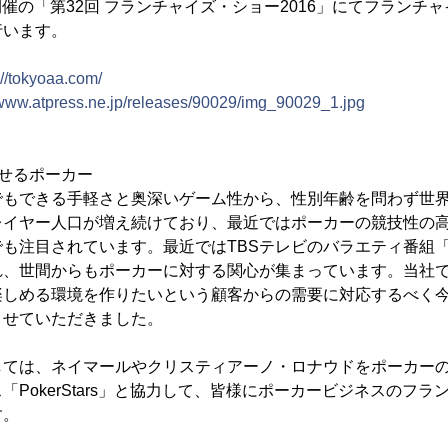
金)開催の「第32回 フランチャイズ・ショー2016」にてフラン
行います。
://tokyoaa.com/
/www.atpress.ne.jp/releases/90029/img_90029_1.jpg
せるポーカー
でもできる手軽さと奥深いゲーム性から、性別年齢を問わず世
イヤー人口が増え続けており、最近ではポーカーの競技性の高さ
も注目されています。最近ではTBSテレビのバラエティ番組
れ、世間からもポーカーに対する関心が集まっています。当社
楽しめる環境を作りたいという顧客からの需要に対応するべく
させていただきました。
しては、ネイマールやクリスティアーノ・ロナウドをポーカー
「PokerStars」と協力して、皆様にポーカービジネスのフ
す。