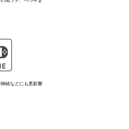
番の黒フチ、べっ甲ま
神経などにも 悪影響