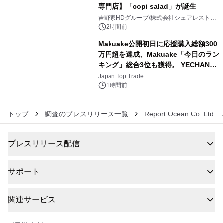
専門店】「copi salad」が誕生
5
吉野家HDグループ/株式会社シェアレストラ
ン
2時間前
Makuake公開初日に応援購入総額300
万円超を達成、Makuake「今日のラン
キング」総合3位も獲得。 YECHAN音
6
浴シンギングボウル第2弾の大型サイ
Japan Top Trade
ズ（XL・2XL・3XL）を先行販売中
1時間前
トップ
調査のプレスリリース一覧
Report Ocean Co. Ltd.
プレスリリース配信
サポート
関連サービス