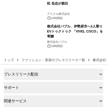
松 岳志が就任
5
アスクル株式会社
14時間前
株式会社バブル、伊勢原市へ3人乗り
EVトゥクトゥク 「VIVEL COCO」を
寄贈
6
株式会社バブル
18時間前
トップ
ファッション・美容のプレスリリース一覧
株式会社
プレスリリース配信
サポート
関連サービス