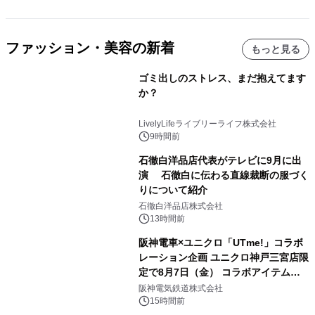
ファッション・美容の新着
もっと見る
ゴミ出しのストレス、まだ抱えてます
か？
LivelyLifeライブリーライフ株式会社
9時間前
石徹白洋品店代表がテレビに9月に出
演 石徹白に伝わる直線裁断の服づく
りについて紹介
石徹白洋品店株式会社
13時間前
阪神電車×ユニクロ「UTme!」コラボ
レーション企画 ユニクロ神戸三宮店限
定で8月7日（金） コラボアイテムが
発売決定！
阪神電気鉄道株式会社
15時間前