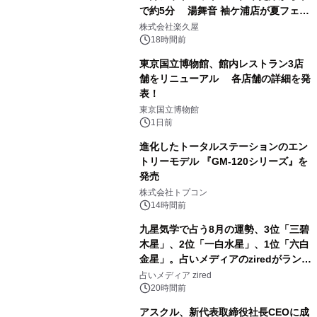
で約5分 湯舞音 袖ケ浦店が夏フェア
1
メニューを提供
株式会社楽久屋
18時間前
東京国立博物館、館内レストラン3店
舗をリニューアル 各店舗の詳細を発
表！
2
東京国立博物館
1日前
進化したトータルステーションのエン
トリーモデル 『GM-120シリーズ』を
発売
3
株式会社トプコン
14時間前
九星気学で占う8月の運勢、3位「三碧
木星」、2位「一白水星」、1位「六白
金星」。占いメディアのziredがランキ
4
ングを発表
占いメディア zired
20時間前
アスクル、新代表取締役社長CEOに成