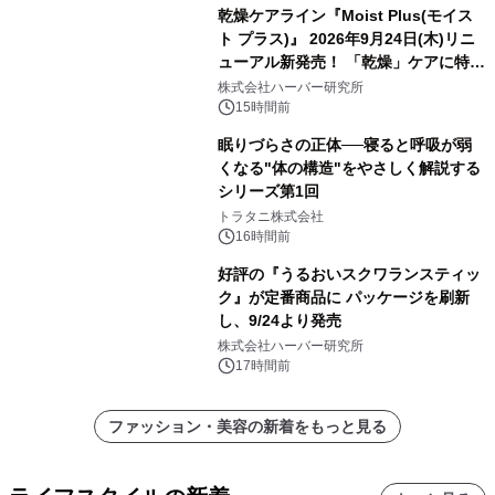
乾燥ケアライン『Moist Plus(モイス
ト プラス)』 2026年9月24日(木)リニ
ューアル新発売！ 「乾燥」ケアに特化
し、ライン使いで潤いに満ちた肌へ
株式会社ハーバー研究所
15時間前
眠りづらさの正体──寝ると呼吸が弱
くなる"体の構造"をやさしく解説する
シリーズ第1回
トラタニ株式会社
16時間前
好評の『うるおいスクワランスティッ
ク』が定番商品に パッケージを刷新
し、9/24より発売
株式会社ハーバー研究所
17時間前
ファッション・美容の新着をもっと見る