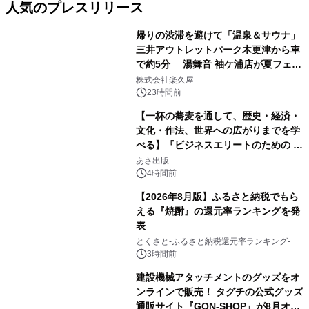
人気のプレスリリース
帰りの渋滞を避けて「温泉＆サウナ」
三井アウトレットパーク木更津から車
で約5分 湯舞音 袖ケ浦店が夏フェア
1
メニューを提供
株式会社楽久屋
23時間前
【一杯の蕎麦を通して、歴史・経済・
文化・作法、世界への広がりまでを学
べる】『ビジネスエリートのための 教
2
養としての蕎麦』2026年8月25日
あさ出版
（火）発売
4時間前
【2026年8月版】ふるさと納税でもら
える『焼酎』の還元率ランキングを発
表
3
とくさと-ふるさと納税還元率ランキング-
3時間前
建設機械アタッチメントのグッズをオ
ンラインで販売！ タグチの公式グッズ
通販サイト『GON-SHOP』が8月オー