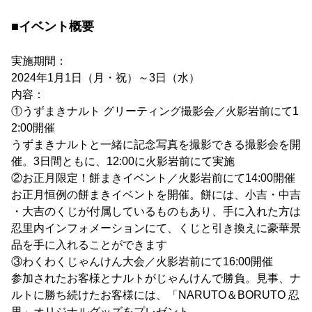
■イベント概要
実施期間：
2024年1月1日（月・祝）～3日（水）
内容：
①うずまきナルト グリーティング撮影会／火影岩前にて1
2:00開催
うずまきナルトと一緒に記念写真を撮影できる撮影会を開
催。3日間ともに、12:00に火影岩前にて実施
②お正月限定！餅まきイベント／火影岩前にて14:00開催
お正月恒例の餅まきイベントを開催。餅には、小吉・中吉
・大吉のくじが付属しているものもあり、手に入れた方は
忍里内インフォメーションにて、くじと引き換えに豪華景
品を手に入れることができます
③わくわくじゃんけん大会／火影岩前にて16:00開催
参加されたお客様とナルトがじゃんけんで勝負。見事、ナ
ルトに勝ち続けたお客様には、「NARUTO＆BORUTO 忍
里」オリジナルグッズをプレゼント