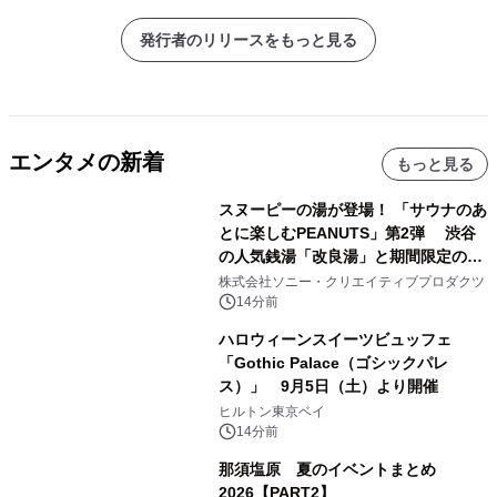
発行者のリリースをもっと見る
エンタメの新着
もっと見る
スヌーピーの湯が登場！ 「サウナのあ
とに楽しむPEANUTS」第2弾 渋谷
の人気銭湯「改良湯」と期間限定のコ
ラボレーション サウナイキタイコラ
株式会社ソニー・クリエイティブプロダクツ
ボグッズも発売決定！
14分前
ハロウィーンスイーツビュッフェ
「Gothic Palace（ゴシックパレ
ス）」 9月5日（土）より開催
ヒルトン東京ベイ
14分前
那須塩原 夏のイベントまとめ
2026【PART2】