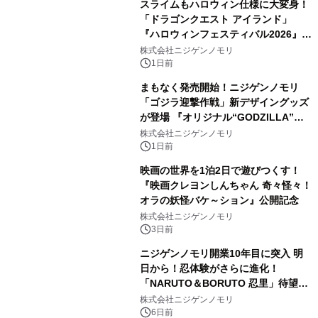
スライムもハロウィン仕様に大変身！
「ドラゴンクエスト アイランド」
『ハロウィンフェスティバル2026』開
催決定！ ～いたずらモンスターたちが
株式会社ニジゲンノモリ
やってきた！？～
1日前
まもなく発売開始！ニジゲンノモリ
「ゴジラ迎撃作戦」新デザイングッズ
が登場 『オリジナル“GODZILLA”フ
ィギュア付きプレミアムチケット』 8
株式会社ニジゲンノモリ
月8日（土）より新登場！
1日前
映画の世界を1泊2日で遊びつくす！
『映画クレヨンしんちゃん 奇々怪々！
オラの妖怪バケ～ション』公開記念
株式会社ニジゲンノモリ
3日前
ニジゲンノモリ開業10年目に突入 明
日から！忍体験がさらに進化！
「NARUTO＆BORUTO 忍里」待望の
オリジナル『額当て』3種が2026年8
株式会社ニジゲンノモリ
月1日（土）より新登場
6日前