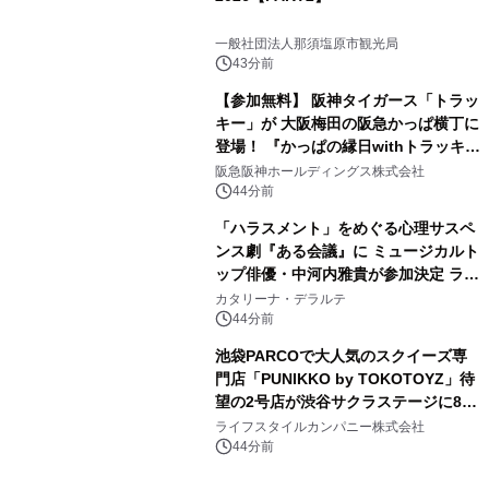
一般社団法人那須塩原市観光局
43分前
【参加無料】 阪神タイガース「トラッ
キー」が 大阪梅田の阪急かっぱ横丁に
登場！ 『かっぱの縁日withトラッキ
ー』
阪急阪神ホールディングス株式会社
44分前
「ハラスメント」をめぐる心理サスペ
ンス劇『ある会議』に ミュージカルト
ップ俳優・中河内雅貴が参加決定 ラテ
ン・ジャズ界で活躍するSAYAKAが生
カタリーナ・デラルテ
演奏で参加も！
44分前
池袋PARCOで大人気のスクイーズ専
門店「PUNIKKO by TOKOTOYZ」待
望の2号店が渋谷サクラステージに8月
21日オープン！
ライフスタイルカンパニー株式会社
44分前