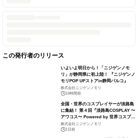
この発行者のリリース
いよいよ明日から！「ニジゲンノモ
リ」が静岡県に初上陸！ 『ニジゲンノ
モリPOP UPストアin静岡パルコ』
株式会社ニジゲンノモリ
19時間前
全国・世界のコスプレイヤーが淡路島
に集結！ 第４回『淡路島COSPLAY 〜
アワコス〜 Powered by 世界コスプレ
サミット』 2026年10月12日（月・
株式会社ニジゲンノモリ
祝）開催決定！
1日前