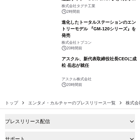
4
プン
株式会社タグチ工業
2時間前
進化したトータルステーションのエン
トリーモデル 『GM-120シリーズ』を
発売
5
株式会社トプコン
20時間前
アスクル、新代表取締役社長CEOに成
松 岳志が就任
6
アスクル株式会社
20時間前
トップ
エンタメ・カルチャーのプレスリリース一覧
株式会
プレスリリース配信
サポート