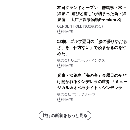
本日グランドオープン！群馬県・水上
温泉に“遊びと癒し”が詰まった新・温
泉宿 「大江戸温泉物語Premium 松乃
井」が誕生
GENSEN HOLDINGS株式会社
44分前
52歳、ゴルフ翌日の「腰の張りやだる
さ」を「仕方ない」で済ませるのをや
めた。
株式会社G.Oホールディングス
44分前
兵庫・淡路島「海の舎」金曜日の夜だ
け開かれるシンデレラの世界 『ミュー
ジカル＆オペラナイト～シンデレラ
～』 9月4日より開催
株式会社パソナグループ
44分前
旅行の新着をもっと見る