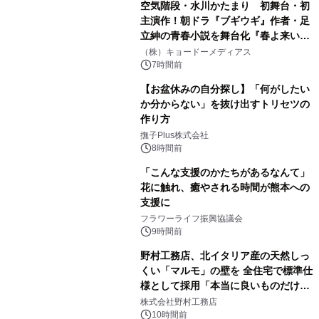
空気階段・水川かたまり 初舞台・初
主演作！朝ドラ『ブギウギ』作者・足
立紳の青春小説を舞台化『春よ来い、
マジで来い』キービジュアル解禁！
（株）キョードーメディアス
7時間前
【お盆休みの自分探し】「何がしたい
か分からない」を抜け出すトリセツの
作り方
撫子Plus株式会社
8時間前
「こんな支援のかたちがあるなんて」
花に触れ、癒やされる時間が熊本への
支援に
フラワーライフ振興協議会
9時間前
野村工務店、北イタリア産の天然しっ
くい「マルモ」の壁を 全住宅で標準仕
様として採用「本当に良いものだけに
こだわる」
株式会社野村工務店
10時間前