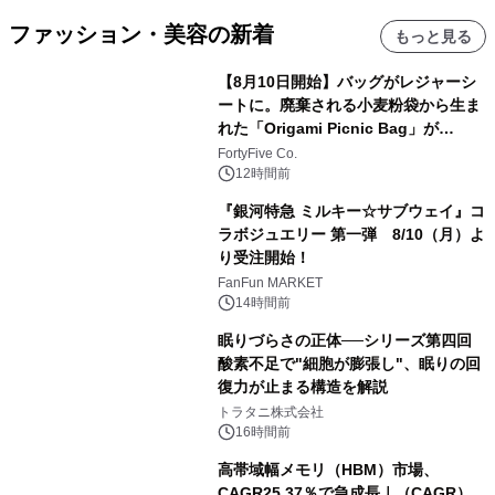
ファッション・美容の新着
もっと見る
【8月10日開始】バッグがレジャーシ
ートに。廃棄される小麦粉袋から生ま
れた「Origami Picnic Bag」が
Makuakeに登場
FortyFive Co.
12時間前
『銀河特急 ミルキー☆サブウェイ』コ
ラボジュエリー 第一弾 8/10（月）よ
り受注開始！
FanFun MARKET
14時間前
眠りづらさの正体──シリーズ第四回
酸素不足で"細胞が膨張し"、眠りの回
復力が止まる構造を解説
トラタニ株式会社
16時間前
高帯域幅メモリ（HBM）市場、
CAGR25.37％で急成長｜（CAGR）