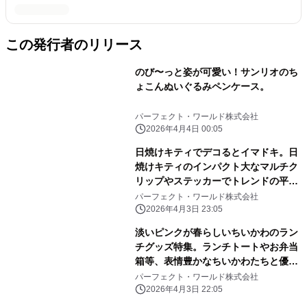
この発行者のリリース
のび〜っと姿が可愛い！サンリオのち
ょこんぬいぐるみペンケース。
パーフェクト・ワールド株式会社
2026年4月4日 00:05
日焼けキティでデコるとイマドキ。日
焼けキティのインパクト大なマルチク
リップやステッカーでトレンドの平成
レトロ感ばっちりです。
パーフェクト・ワールド株式会社
2026年4月3日 23:05
淡いピンクが春らしいちいかわのラン
チグッズ特集。ランチトートやお弁当
箱等、表情豊かなちいかわたちと優し
いピンク色に心和む
パーフェクト・ワールド株式会社
2026年4月3日 22:05