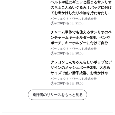
ベルトや紐にギュッと掴まるサンリオ
のちょこんぬいぐるみ！バッグに付け
てお出かけしたり小物を持たせたりと
自由に楽しめる！
パーフェクト・ワールド株式会社
2026年4月3日 21:05
チャーム単体でも使えるサンリオのペ
ンチャームキーホルダー5種。ペンや
ポーチ、キーホルダーに付けて自分だ
けのアレンジしよう
パーフェクト・ワールド株式会社
2026年4月3日 20:05
クレヨンしんちゃんらしいポップなデ
ザインのメッシュポーチ2種。大きめ
サイズで使い勝手抜群。お出かけや旅
行にぜひ！
パーフェクト・ワールド株式会社
2026年4月3日 19:05
発行者のリリースをもっと見る