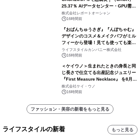
25.37％ AIデータセンター・GPU需要
拡大が2035年の市場成長を牽引
株式会社レポートオーシャン
16時間前
『おぱんちゅうさぎ』『んぽちゃむ』
デザインのコスメ＆メイクパフがミル
フィーから登場！見ても使っても楽し
い、ポップでキュートなコレクショ
ライフスタイルカンパニー株式会社
ン。
16時間前
＜ケイウノ＞生まれたときの身長と同
じ長さで仕立てる出産記念ジュエリー
『First Measure Necklace』 を8月14
日(金)に発売
株式会社ケイ・ウノ
16時間前
ファッション・美容の新着をもっと見る
ライフスタイルの新着
もっと見る