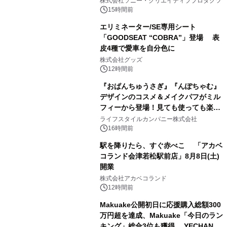
株式会社ソニー・クリエイティブプロダクツ
15時間前
エリミネーター/SE専用シート
「GOODSEAT “COBRA”」登場 表
皮4種で愛車を自分色に
2
株式会社グッズ
12時間前
『おぱんちゅうさぎ』『んぽちゃむ』
デザインのコスメ＆メイクパフがミル
フィーから登場！見ても使っても楽し
3
い、ポップでキュートなコレクショ
ライフスタイルカンパニー株式会社
ン。
16時間前
駅を降りたら、すぐ赤べこ 「アカベ
コランド会津若松駅前店」8月8日(土)
開業
4
株式会社アカベコランド
12時間前
Makuake公開初日に応援購入総額300
万円超を達成、Makuake「今日のラン
キング」総合3位も獲得。 YECHAN音