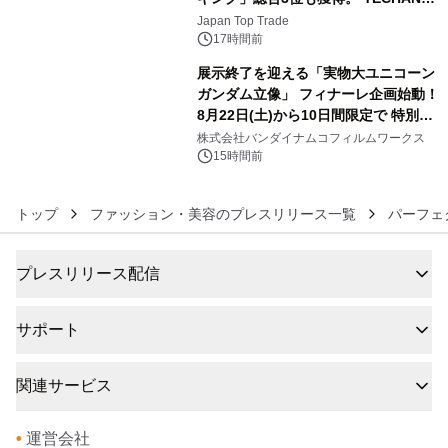
5
浴シンギングボウル第2弾の大型サイ
Japan Top Trade
ズ（XL・2XL・3XL）を先行販売中
17時間前
展示終了を迎える「実物大ユニコーン
ガンダム立像」 フィナーレ企画始動！
8月22日(土)から10日間限定で 特別映
6
像『UNICORN GUNDAM Statue ―
株式会社バンダイナムコフィルムワークス
BEYOND POSSIBILITY ―』を上映！
15時間前
トップ
ファッション・美容のプレスリリース一覧
パーフェ
プレスリリース配信
サポート
関連サービス
•
運営会社