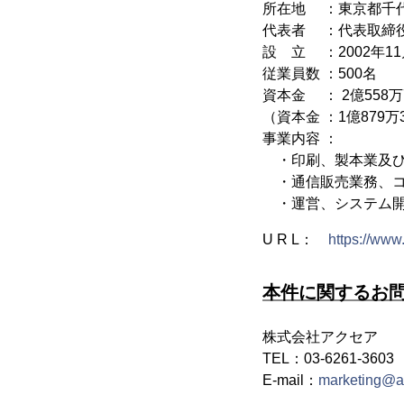
所在地 ：東京都千代田
代表者 ：代表取締
設 立 ：2002年11
従業員数 ：500名
資本金 ： 2億558万7
（資本金 ：1億879万3
事業内容 ：
・印刷、製本業及び
・通信販売業務、コ
・運営、システム開
U R L：
https://www
本件に関するお
株式会社アクセア
TEL：03-6261-36
E-mail：
marketing@a