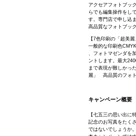
アクセアフォトブッ
らでも編集操作をし
す。専門店で申し込
高品質なフォトブッ
【7色印刷の「超美麗
一般的な印刷色CMY
、フォトマゼンダを加
ントします。最大240
まで表現が難しかっ
麗」 高品質のフォ
キャンペーン概要
【七五三の思い出に特
記念のお写真をたく
ではないでしょうか