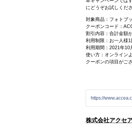
本キャンペーンではす
にどうぞお試しくだ
対象商品：フォトブ
クーポンコード：ACCE
割引内容：合計金額か
利用制限：お一人様1
利用期間：2021年10月
使い方：オンライン
クーポンの項目がござ
https://www.accea.c
株式会社アクセ