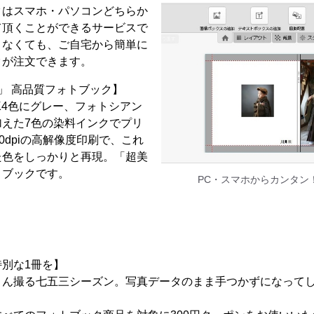
クはスマホ・パソコンどちらか
て頂くことができるサービスで
まなくても、ご自宅から簡単に
クが注文できます。
」 高品質フォトブック】
K4色にグレー、フォトシアン
えた7色の染料インクでプリ
0dpiの高解像度印刷で、これ
た色をしっかりと再現。「超美
トブックです。
PC・スマホからカンタン
別な1冊を】
さん撮る七五三シーズン。写真データのまま手つかずになって
。