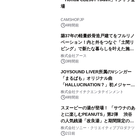
場
2
CAMSHOP.JP
4時間前
築37年の軽量鉄骨造戸建てをフルリノ
ベーション！内と外をつなぐ「土間リ
ビング」で新たな暮らしを叶えた施工
3
事例を株式会社アースが公開
株式会社アース
3時間前
JOYSOUND LIVER所属のVシンガー
「まるぱも」オリジナル曲
「HALLUCINATION？」初メジャー配
4
信リリース決定！
株式会社テイチクエンタテインメント
4時間前
スヌーピーの湯が登場！ 「サウナのあ
とに楽しむPEANUTS」第2弾 渋谷
の人気銭湯「改良湯」と期間限定のコ
5
ラボレーション サウナイキタイコラ
株式会社ソニー・クリエイティブプロダクツ
ボグッズも発売決定！
2日前