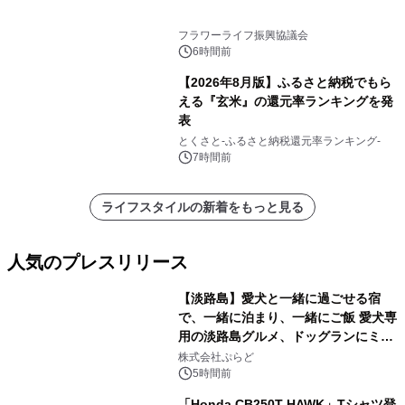
フラワーライフ振興協議会
6時間前
【2026年8月版】ふるさと納税でもら
える『玄米』の還元率ランキングを発
表
とくさと-ふるさと納税還元率ランキング-
7時間前
ライフスタイルの新着をもっと見る
人気のプレスリリース
【淡路島】愛犬と一緒に過ごせる宿
で、一緒に泊まり、一緒にご飯 愛犬専
用の淡路島グルメ、ドッグランにミニ
1
プール グランピングとトレーラーハウ
株式会社ぷらど
スの2施設で
5時間前
「Honda CB250T HAWK」Tシャツ登