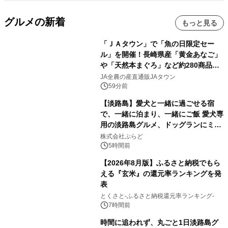
グルメの新着
もっと見る
「ＪＡタウン」で「魚の日限定セー
ル」を開催！長崎県産「黄金あなご」
や「天然本まぐろ」など約280商品を
販売！～毎月１０日の定例企画～
JA全農の産直通販JAタウン
59分前
【淡路島】愛犬と一緒に過ごせる宿
で、一緒に泊まり、一緒にご飯 愛犬専
用の淡路島グルメ、ドッグランにミニ
プール グランピングとトレーラーハウ
株式会社ぷらど
スの2施設で
5時間前
【2026年8月版】ふるさと納税でもら
える『玄米』の還元率ランキングを発
表
とくさと-ふるさと納税還元率ランキング-
7時間前
時間に追われず、丸ごと1日淡路島グ