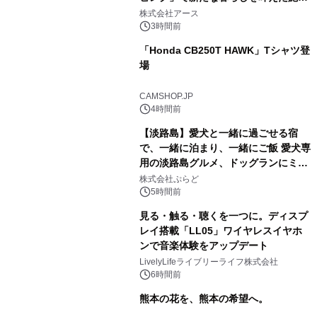
事例を株式会社アースが公開
株式会社アース
3時間前
「Honda CB250T HAWK」Tシャツ登
場
CAMSHOP.JP
4時間前
【淡路島】愛犬と一緒に過ごせる宿
で、一緒に泊まり、一緒にご飯 愛犬専
用の淡路島グルメ、ドッグランにミニ
プール グランピングとトレーラーハウ
株式会社ぷらど
スの2施設で
5時間前
見る・触る・聴くを一つに。ディスプ
レイ搭載「LL05」ワイヤレスイヤホ
ンで音楽体験をアップデート
LivelyLifeライブリーライフ株式会社
6時間前
熊本の花を、熊本の希望へ。