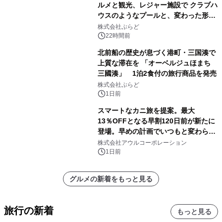
ルメと観光、レジャー施設で クラブハ
ウスのようなプールと、変わった形の
サウナも 「THE BOXY AWAJI」のお
株式会社ぷらど
得な素泊まり連泊プランで
22時間前
北前船の歴史が息づく港町・三国湊で
上質な滞在を 「オーベルジュほまち
三國湊」 1泊2食付の旅行商品を発売
株式会社ぷらど
1日前
スマートなカニ旅を提案。最大
13％OFFとなる早割120日前が新たに
登場。早めの計画でいつもと変わらぬ
大人の冬旅を。ー夕日ヶ浦温泉「佳松
株式会社アウルコーポレーション
苑 別邸ふうか」ー
1日前
グルメの新着をもっと見る
旅行の新着
もっと見る