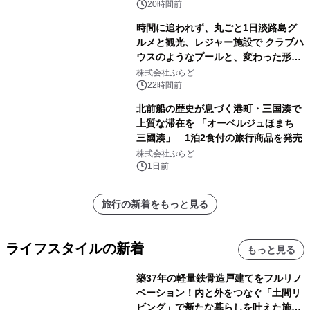
20時間前
時間に追われず、丸ごと1日淡路島グ
ルメと観光、レジャー施設で クラブハ
ウスのようなプールと、変わった形の
サウナも 「THE BOXY AWAJI」のお
株式会社ぷらど
得な素泊まり連泊プランで
22時間前
北前船の歴史が息づく港町・三国湊で
上質な滞在を 「オーベルジュほまち
三國湊」 1泊2食付の旅行商品を発売
株式会社ぷらど
1日前
旅行の新着をもっと見る
ライフスタイルの新着
もっと見る
築37年の軽量鉄骨造戸建てをフルリノ
ベーション！内と外をつなぐ「土間リ
ビング」で新たな暮らしを叶えた施工