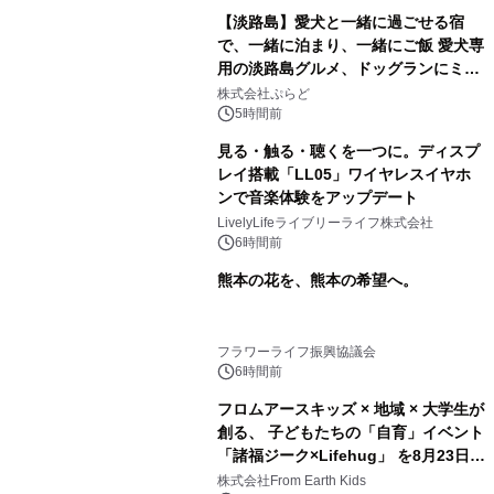
【淡路島】愛犬と一緒に過ごせる宿
で、一緒に泊まり、一緒にご飯 愛犬専
用の淡路島グルメ、ドッグランにミニ
プール グランピングとトレーラーハウ
株式会社ぷらど
スの2施設で
5時間前
見る・触る・聴くを一つに。ディスプ
レイ搭載「LL05」ワイヤレスイヤホ
ンで音楽体験をアップデート
LivelyLifeライブリーライフ株式会社
6時間前
熊本の花を、熊本の希望へ。
フラワーライフ振興協議会
6時間前
フロムアースキッズ × 地域 × 大学生が
創る、 子どもたちの「自育」イベント
「諸福ジーク×Lifehug」 を8月23日
(日)開催
株式会社From Earth Kids