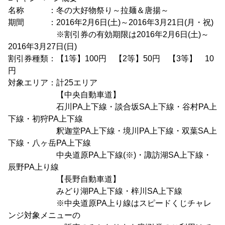
名称 ：冬の大好物祭り～拉麺＆唐揚～
期間 ：2016年2月6日(土)～2016年3月21日(月・祝)
※割引券の有効期限は2016年2月6日(土)～
2016年3月27日(日)
割引券種類：【1等】100円 【2等】50円 【3等】 10
円
対象エリア：計25エリア
【中央自動車道】
石川PA上下線・談合坂SA上下線・谷村PA上
下線・初狩PA上下線
釈迦堂PA上下線・境川PA上下線・双葉SA上
下線・八ヶ岳PA上下線
中央道原PA上下線(※)・諏訪湖SA上下線・
辰野PA上り線
【長野自動車道】
みどり湖PA上下線・梓川SA上下線
※中央道原PA上り線はスピードくじチャレ
ンジ対象メニューの