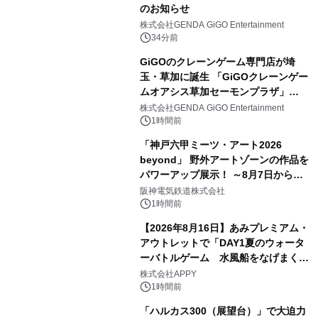
のお知らせ
株式会社GENDA GiGO Entertainment
34分前
GiGOのクレーンゲーム専門店が埼
玉・草加に誕生 「GiGOクレーンゲー
ムオアシス草加セーモンプラザ」
2026年8月7日(金)10時グランドオープ
株式会社GENDA GiGO Entertainment
ン
1時間前
「神戸六甲ミーツ・アート2026
beyond」 野外アートゾーンの作品を
パワーアップ展示！ ～8月7日からは
直前割パスポートを販売～
阪神電気鉄道株式会社
1時間前
【2026年8月16日】あみプレミアム・
アウトレットで「DAY1夏のウォータ
ーバトルゲーム 水風船をなげまくろ
う！」を開催
株式会社APPY
1時間前
「ハルカス300（展望台）」で大迫力