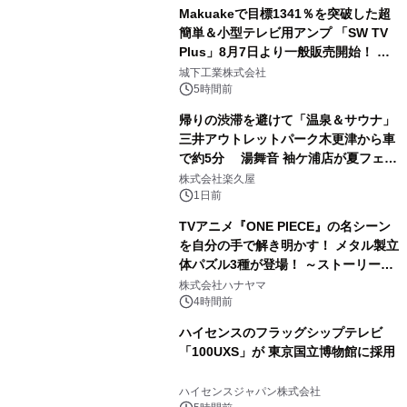
Makuakeで目標1341％を突破した超
簡単＆小型テレビ用アンプ 「SW TV
Plus」8月7日より一般販売開始！ ケ
2
ーブル1本つなぐだけ、テレビの音が
城下工業株式会社
ぐっと豊かに
5時間前
帰りの渋滞を避けて「温泉＆サウナ」
三井アウトレットパーク木更津から車
で約5分 湯舞音 袖ケ浦店が夏フェア
3
メニューを提供
株式会社楽久屋
1日前
TVアニメ『ONE PIECE』の名シーン
を自分の手で解き明かす！ メタル製立
体パズル3種が登場！ ～ストーリーと
4
ギミックが融合した 大人の体験型パズ
株式会社ハナヤマ
ルが8月7日(金)12時より先行予約受付
4時間前
開始～
ハイセンスのフラッグシップテレビ
「100UXS」が 東京国立博物館に採用
5
ハイセンスジャパン株式会社