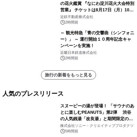
の花火鑑賞 『なにわ淀川花火大会特別
営業』 チケットは8月17日（月）10時
00分から販売開始！
近鉄不動産株式会社
2時間前
～ 観光特急「青の交響曲（シンフォニ
ー）」 ～ 運行開始１０周年記念キャ
ンペーンを実施！
近畿日本鉄道株式会社
2時間前
旅行の新着をもっと見る
人気のプレスリリース
スヌーピーの湯が登場！ 「サウナのあ
とに楽しむPEANUTS」第2弾 渋谷
の人気銭湯「改良湯」と期間限定のコ
1
ラボレーション サウナイキタイコラ
株式会社ソニー・クリエイティブプロダクツ
ボグッズも発売決定！
5時間前