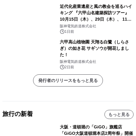
近代化産業遺産と風の教会を巡るハイ
キング 『六甲山名建築探訪ツアー』
10月15日（木）、29日（木）、 11月
5日（木）、12日（木）に開催！
阪神電気鉄道株式会社
1日前
六甲高山植物園 天翔る白鷺（しらさ
ぎ）の如き花 サギソウが開花しまし
た！
阪神電気鉄道株式会社
2日前
発行者のリリースをもっと見る
旅行の新着
もっと見る
大阪・道頓堀の「GiGO」旗艦店
「GiGO大阪道頓堀本店2周年祭」開催