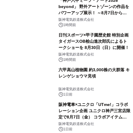
「神戸六甲ミーツ・アート2026
beyond」 野外アートゾーンの作品を
パワーアップ展示！ ～8月7日からは
直前割パスポートを販売～
阪神電気鉄道株式会社
1時間前
日刊スポーツ×甲子園歴史館 特別企画
タイガースOB桧山進次郎氏によるト
ークショーを 8月30日（日）に開催！
阪神電気鉄道株式会社
1時間前
六甲高山植物園 約3,000株の大群落 キ
レンゲショウマ見頃
阪神電気鉄道株式会社
1日前
阪神電車×ユニクロ「UTme!」コラボ
レーション企画 ユニクロ神戸三宮店限
定で8月7日（金） コラボアイテムが
発売決定！
阪神電気鉄道株式会社
1日前