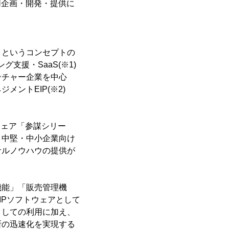
同企画・開発・提供に
というコンセプトの
支援・SaaS(※1)
ンチャー企業を中心
ントEIP(※2)
ウェア「参謀シリー
、中堅・中小企業向け
サルノウハウの提供が
機能」「販売管理機
IPソフトウェアとして
としての利用に加え、
断の迅速化を実現する