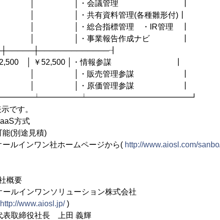
│ │・会議管理 ┃
│・共有資料管理(各種雛形付)┃
│・総合指標管理 ・IR管理 ┃
 │・事業報告作成ナビ ┃
─┼─────┼─────────────┨
￥52,500 │ ￥52,500 │・情報参謀 ┃
│ │・販売管理参謀 ┃
│ │・原価管理参謀 ┃
━━━━━┷━━━━━┷━━━━━━━━━━━━━┛
表示です。
aaS方式
可能(別途見積)
オールインワン社ホームページから(
http://www.aiosl.com/sanbo
社概要
ルインワンソリューション株式会社
http://www.aiosl.jp/
)
表取締役社長 上田 義輝