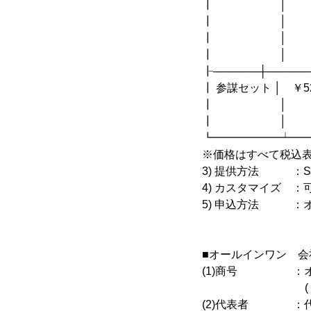
┃ │ 
┃ │ │ 
┃ │ │ 
┃ │ │
┠──────┼─────
┃ 参謀セット │ 
┃ │ 
┃ │ 
┗━━━━━━┷━
※価格はすべて税込
3) 提供方法 ：S
4) カスタマイズ ：
5) 申込方法 ：
■オールインワン 会
(1)商号 ：オー
(
(2)代表者 ：代