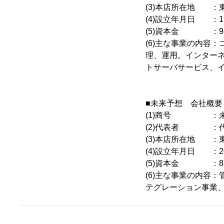
(3)本店所在地 ：東
(4)設立年月日 ：1
(5)資本金 ：9
(6)主な事業の内容
理、運用。インター
トサーバサービス、
■未来予想 会社概要
(1)商号 ：未
(2)代表者 ：代
(3)本店所在地 ：東
(4)設立年月日 ：2
(5)資本金 ：8
(6)主な事業の内容
テグレーション事業、