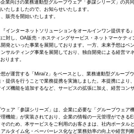
、中小企業向けの業務連動型グループウェア「参謀シリーズ」の共
施いたしましたので、お知らせいたします。
り、販売を開始いたします。
『インターネットソリューションをオールインワン提供する』
に対し、OA販売・ホスティングサービス・ネットマーケティング
ム開発といった事業を展開しております。一方、未来予想はベ
ンサルティング事業を展開しており、独自開発による経営マネジメ
しております。
が運営する「Mirai'z」をベースとし、業務連動型グループ
発・提供を行うことで業務提携を実施しました。本提携により
マイズ機能を追加するなど、サービスの拡張に加え、経営コン
ウェア「参謀シリーズ」は、企業に必要な「グループウェア
理機能」が実装されており、企業の情報の一元管理ができるE
。そのため、本サービスをご利用のお客さまは、社内ポータル
リアルタイム化・ペーパーレス化など業務効率の向上や経営判