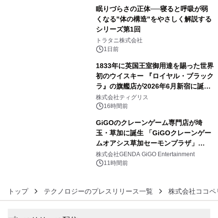
眠りづらさの正体──寝ると呼吸が弱
くなる"体の構造"をやさしく解説する
シリーズ第1回
4
トラタニ株式会社
1日前
1833年に英国王室御用達を賜った世界
初のウイスキー 『ロイヤル・ブラック
ラ』の旗艦店が2026年6月新宿に誕
5
生 バカルディ ジャパンと連携した
株式会社ティグリス
没入型バー「BAR Arca」
16時間前
GiGOのクレーンゲーム専門店が埼
玉・草加に誕生 「GiGOクレーンゲー
ムオアシス草加セーモンプラザ」
6
2026年8月7日(金)10時グランドオープ
株式会社GENDA GiGO Entertainment
ン
11時間前
トップ
テクノロジーのプレスリリース一覧
株式会社ココペ