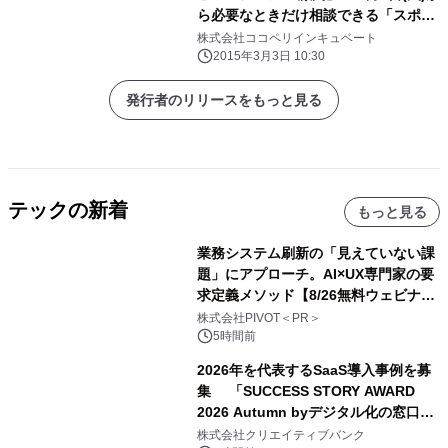
ら必要なときだけ相談できる「スポッ
ト相談」も対応可能に
株式会社ココペリインキュベート
2015年3月3日 10:30
発行者のリリースをもっと見る
テックの新着
もっと見る
業務システム刷新の「見えていない課
題」にアプローチ。AI×UX専門家の要
求定義メソッド【8/26無料ウェビナ
ー】株式会社PIVOT
株式会社PIVOT＜PR＞
5時間前
2026年を代表するSaaS導入事例を募
集 「SUCCESS STORY AWARD
2026 Autumn byデジタル化の窓口」
開催
株式会社クリエイティブバンク