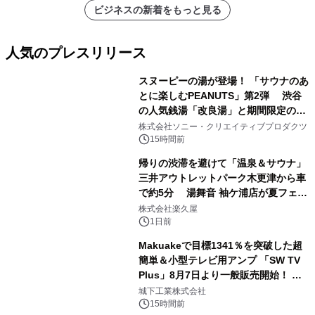
ビジネスの新着をもっと見る
人気のプレスリリース
スヌーピーの湯が登場！ 「サウナのあ
とに楽しむPEANUTS」第2弾 渋谷
の人気銭湯「改良湯」と期間限定のコ
1
ラボレーション サウナイキタイコラ
株式会社ソニー・クリエイティブプロダクツ
ボグッズも発売決定！
15時間前
帰りの渋滞を避けて「温泉＆サウナ」
三井アウトレットパーク木更津から車
で約5分 湯舞音 袖ケ浦店が夏フェア
2
メニューを提供
株式会社楽久屋
1日前
Makuakeで目標1341％を突破した超
簡単＆小型テレビ用アンプ 「SW TV
Plus」8月7日より一般販売開始！ ケ
3
ーブル1本つなぐだけ、テレビの音が
城下工業株式会社
ぐっと豊かに
15時間前