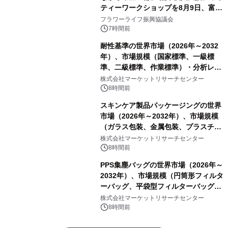
ティーワークショップを8月9日、富
山・射水で開催
フラワーライフ振興協議会
7時間前
耐性基準の世界市場（2026年～2032
年）、市場規模（国家標準、一級標
準、二級標準、作業標準）・分析レポ
ートを発表
株式会社マーケットリサーチセンター
8時間前
スキンケア製品パッケージングの世界
市場（2026年～2032年）、市場規模
（ガラス包装、金属包装、プラスチッ
ク包装、その他）・分析レポートを発
株式会社マーケットリサーチセンター
表
8時間前
PPS集塵バッグの世界市場（2026年～
2032年）、市場規模（円筒形フィルタ
ーバッグ、平袋型フィルターバッグ、
プリーツフィルターバッグ、その
株式会社マーケットリサーチセンター
他）・分析レポートを発表
8時間前