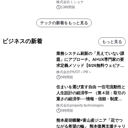
株式会社ミショナ
13時間前
テックの新着をもっと見る
ビジネスの新着
もっと見る
業務システム刷新の「見えていない課
題」にアプローチ。AI×UX専門家の要
求定義メソッド【8/26無料ウェビナ
ー】株式会社PIVOT
株式会社PIVOT＜PR＞
5時間前
住まいを選び直す自由 ー住宅流動性と
人生設計の経済学ー （第４回：取引の
重さの経済学──情報・信頼・制度を
PropTechはどう組み替えるか）｜
株式会社property technologies
PropTech-Lab
5時間前
熊本産胡蝶蘭×富山産ジニア「花でつ
ながる希望の輪」 熊本復興支援チャリ