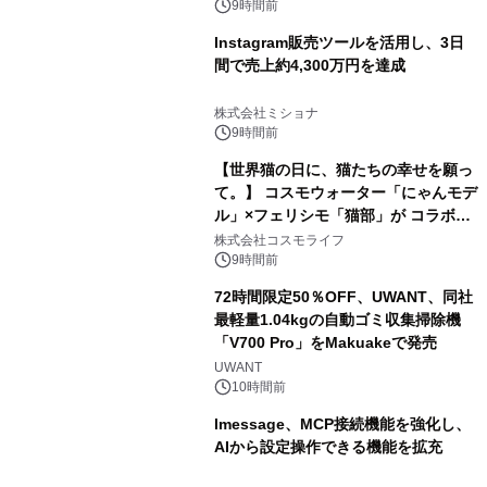
9時間前
Instagram販売ツールを活用し、3日
間で売上約4,300万円を達成
株式会社ミショナ
9時間前
【世界猫の日に、猫たちの幸せを願っ
て。】 コスモウォーター「にゃんモデ
ル」×フェリシモ「猫部」が コラボキ
ャンペーンを実施
株式会社コスモライフ
9時間前
72時間限定50％OFF、UWANT、同社
最軽量1.04kgの自動ゴミ収集掃除機
「V700 Pro」をMakuakeで発売
UWANT
10時間前
lmessage、MCP接続機能を強化し、
AIから設定操作できる機能を拡充