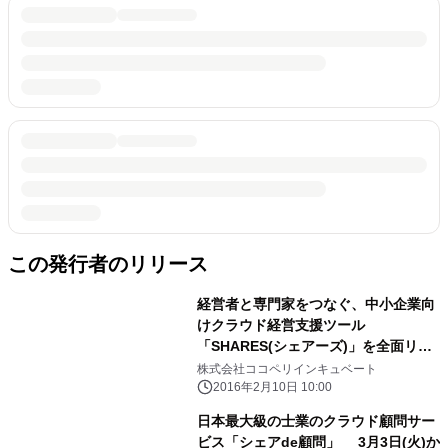
この発行者のリリース
経営者と専門家をつなぐ、中小企業向
けクラウド経営支援ツール
「SHARES(シェアーズ)」を全面リニ
ューアル ～専門家向け機能強化で、
株式会社ココペリインキュベート
見積募集中の案件に素早くアクセス可
2016年2月10日 10:00
能～
日本最大級の士業のクラウド顧問サー
ビス「シェアde顧問」 3月3日(火)か