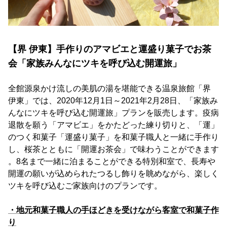
【界 伊東】手作りのアマビエと運盛り菓子でお茶
会「家族みんなにツキを呼び込む開運旅」
全館源泉かけ流しの美肌の湯を堪能できる温泉旅館「界
伊東」では、2020年12月1日～2021年2月28日、「家族み
んなにツキを呼び込む開運旅」プランを販売します。疫病
退散を願う「アマビエ」をかたどった練り切りと、「運」
のつく和菓子「運盛り菓子」を和菓子職人と一緒に手作り
し、桜茶とともに「開運お茶会」で味わうことができます
。8名まで一緒に泊まることができる特別和室で、長寿や
開運の願いが込められたつるし飾りを眺めながら、楽しく
ツキを呼び込むご家族向けのプランです。
・地元和菓子職人の手ほどきを受けながら客室で和菓子作
り