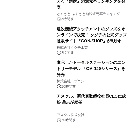
える『焼酎』の還元率ランキングを発
表
3
とくさと-ふるさと納税還元率ランキング-
3時間前
建設機械アタッチメントのグッズをオ
ンラインで販売！ タグチの公式グッズ
通販サイト『GON-SHOP』が8月オー
4
プン
株式会社タグチ工業
2時間前
進化したトータルステーションのエン
トリーモデル 『GM-120シリーズ』を
発売
5
株式会社トプコン
20時間前
アスクル、新代表取締役社長CEOに成
松 岳志が就任
6
アスクル株式会社
20時間前