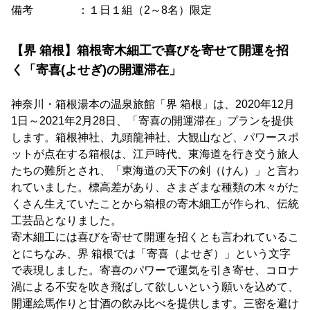
備考 ：１日１組（2～8名）限定
【界 箱根】箱根寄木細工で喜びを寄せて開運を招
く「寄喜(よせぎ)の開運滞在」
神奈川・箱根湯本の温泉旅館「界 箱根」は、2020年12月
1日～2021年2月28日、「寄喜の開運滞在」プランを提供
します。箱根神社、九頭龍神社、大観山など、パワースポ
ットが点在する箱根は、江戸時代、東海道を行き交う旅人
たちの難所とされ、「東海道の天下の剣（けん）」と言わ
れていました。標高差があり、さまざまな種類の木々がた
くさん生えていたことから箱根の寄木細工が作られ、伝統
工芸品となりました。
寄木細工には喜びを寄せて開運を招くとも言われているこ
とにちなみ、界 箱根では「寄喜（よせぎ）」という文字
で表現しました。寄喜のパワーで運気を引き寄せ、コロナ
渦による不安を吹き飛ばして欲しいという願いを込めて、
開運絵馬作りと甘酒の飲み比べを提供します。三密を避け