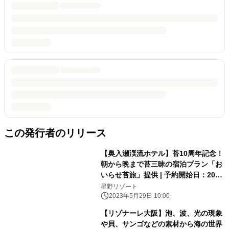
この発行者のリリース
【奥入瀬渓流ホテル】苔10周年記念！
朝から晩まで苔三昧の宿泊プラン「お
いらせ苔旅」提供 | 予約開始日：2023
年6月13日／期間：2023年6月24日〜
星野リゾート
2024年6月19日
2023年5月29日 10:00
【リゾナーレ大阪】泡、波、光の現象
や貝、サンゴなどの素材から海の世界