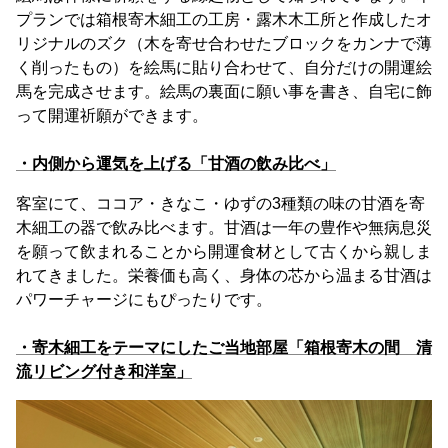
プランでは箱根寄木細工の工房・露木木工所と作成したオ
リジナルのズク（木を寄せ合わせたブロックをカンナで薄
く削ったもの）を絵馬に貼り合わせて、自分だけの開運絵
馬を完成させます。絵馬の裏面に願い事を書き、自宅に飾
って開運祈願ができます。
・内側から運気を上げる「甘酒の飲み比べ」
客室にて、ココア・きなこ・ゆずの3種類の味の甘酒を寄
木細工の器で飲み比べます。甘酒は一年の豊作や無病息災
を願って飲まれることから開運食材として古くから親しま
れてきました。栄養価も高く、身体の芯から温まる甘酒は
パワーチャージにもぴったりです。
・寄木細工をテーマにしたご当地部屋「箱根寄木の間 清
流リビング付き和洋室」