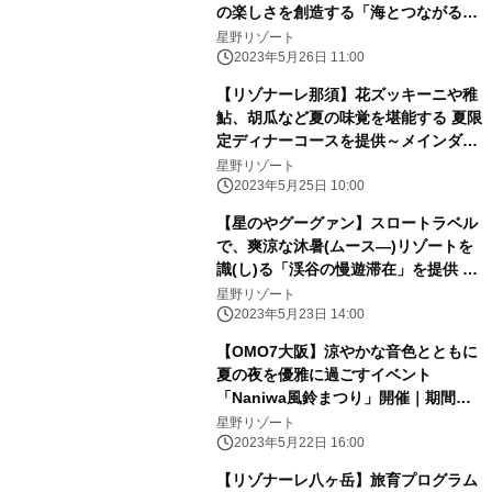
の楽しさを創造する「海とつながるア
トリエ」誕生｜期間：2023年6月1
星野リゾート
日〜9月30日
2023年5月26日 11:00
【リゾナーレ那須】花ズッキーニや稚
鮎、胡瓜など夏の味覚を堪能する 夏限
定ディナーコースを提供～メインダイ
ニング「OTTO SETTE(オットセッテ)
星野リゾート
NASU(ナス)」のフルコース～| 期間：
2023年5月25日 10:00
2023年6月21日～9月15日
【星のやグーグァン】スロートラベル
で、爽涼な沐暑(ムース―)リゾートを
識(し)る「渓谷の慢遊滞在」を提供 ～
森林散策や川辺のピクニックで谷關(グ
星野リゾート
ーグァン)と「つながる」2泊3日の滞
2023年5月23日 14:00
在プログラム～｜期間：2023年7月1
【OMO7大阪】涼やかな音色とともに
日〜8月31日
夏の夜を優雅に過ごすイベント
「Naniwa風鈴まつり」開催｜期間：
2023年6月1日～8月31日
星野リゾート
2023年5月22日 16:00
【リゾナーレ八ヶ岳】旅育プログラム