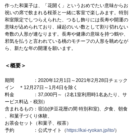
作った和菓子は、「花開く」というおめでたい意味からお
祝いの席で飲まれる桜茶と一緒に客室で楽しみます。特別
和室限定でしつらえられた、つるし飾りには長寿や開運の
意味が込められており、縁起のいい数として割り切れない
奇数の人形が連なります。長寿や健康の意味を持つ鶴や、
邪気を払うと言われている桃のモチーフの人形を眺めなが
ら、新たな年の開運を願います。
＜概要＞
期間 ：2020年12月1日～2021年2月28日チェック
イン ＊12月27日～1月4日を除く
料金 ：37,000円～（2名1室利用時1名あたり、サ
ービス料込・税別）
含まれるもの：宿泊(伊豆花暦の間 特別和室)、夕食、朝食
、和菓子づくり体験、
お茶会セット（和菓子、桜茶）
予約 ：公式サイト（
https://kai-ryokan.jp/ito/
）