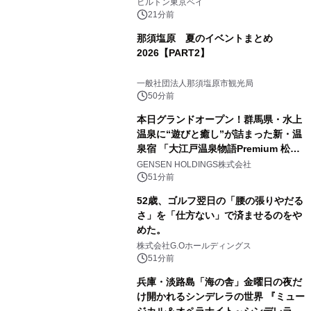
ヒルトン東京ベイ
21分前
那須塩原 夏のイベントまとめ
2026【PART2】
一般社団法人那須塩原市観光局
50分前
本日グランドオープン！群馬県・水上
温泉に“遊びと癒し”が詰まった新・温
泉宿 「大江戸温泉物語Premium 松乃
井」が誕生
GENSEN HOLDINGS株式会社
51分前
52歳、ゴルフ翌日の「腰の張りやだる
さ」を「仕方ない」で済ませるのをや
めた。
株式会社G.Oホールディングス
51分前
兵庫・淡路島「海の舎」金曜日の夜だ
け開かれるシンデレラの世界 『ミュー