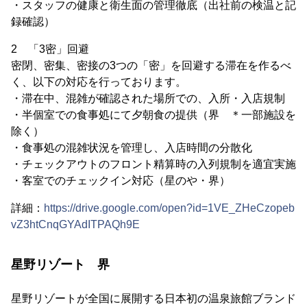
・スタッフの健康と衛生面の管理徹底（出社前の検温と記
録確認）
2 「3密」回避
密閉、密集、密接の3つの「密」を回避する滞在を作るべ
く、以下の対応を行っております。
・滞在中、混雑が確認された場所での、入所・入店規制
・半個室での食事処にて夕朝食の提供（界 ＊一部施設を
除く）
・食事処の混雑状況を管理し、入店時間の分散化
・チェックアウトのフロント精算時の入列規制を適宜実施
・客室でのチェックイン対応（星のや・界）
詳細：
https://drive.google.com/open?id=1VE_ZHeCzopeb
vZ3htCnqGYAdITPAQh9E
星野リゾート 界
星野リゾートが全国に展開する日本初の温泉旅館ブランド