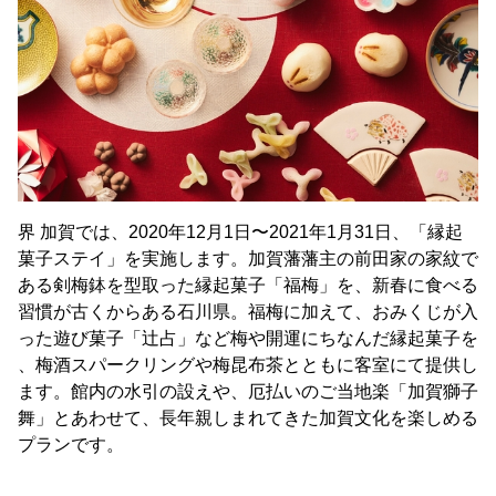
界 加賀では、2020年12月1日〜2021年1月31日、「縁起
菓子ステイ」を実施します。加賀藩藩主の前田家の家紋で
ある剣梅鉢を型取った縁起菓子「福梅」を、新春に食べる
習慣が古くからある石川県。福梅に加えて、おみくじが入
った遊び菓子「辻占」など梅や開運にちなんだ縁起菓子を
、梅酒スパークリングや梅昆布茶とともに客室にて提供し
ます。館内の水引の設えや、厄払いのご当地楽「加賀獅子
舞」とあわせて、長年親しまれてきた加賀文化を楽しめる
プランです。