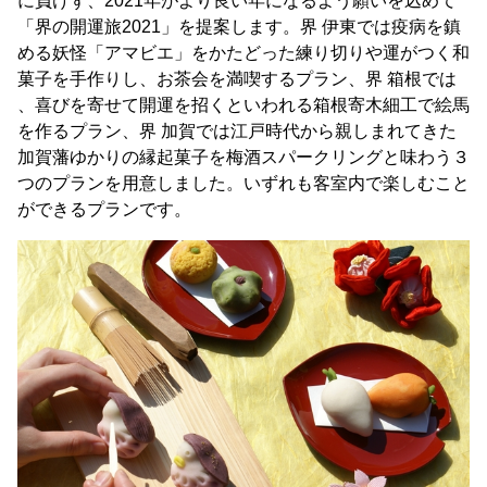
に負けず、2021年がより良い年になるよう願いを込めて
「界の開運旅2021」を提案します。界 伊東では疫病を鎮
める妖怪「アマビエ」をかたどった練り切りや運がつく和
菓子を手作りし、お茶会を満喫するプラン、界 箱根では
、喜びを寄せて開運を招くといわれる箱根寄木細工で絵馬
を作るプラン、界 加賀では江戸時代から親しまれてきた
加賀藩ゆかりの縁起菓子を梅酒スパークリングと味わう３
つのプランを用意しました。いずれも客室内で楽しむこと
ができるプランです。