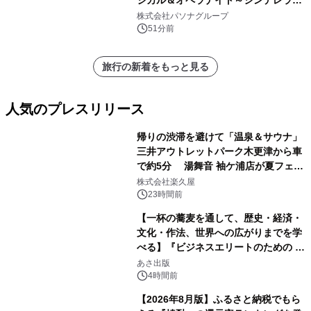
ジカル＆オペラナイト～シンデレラ
～』 9月4日より開催
株式会社パソナグループ
51分前
旅行の新着をもっと見る
人気のプレスリリース
帰りの渋滞を避けて「温泉＆サウナ」
三井アウトレットパーク木更津から車
で約5分 湯舞音 袖ケ浦店が夏フェア
1
メニューを提供
株式会社楽久屋
23時間前
【一杯の蕎麦を通して、歴史・経済・
文化・作法、世界への広がりまでを学
べる】『ビジネスエリートのための 教
2
養としての蕎麦』2026年8月25日
あさ出版
（火）発売
4時間前
【2026年8月版】ふるさと納税でもら