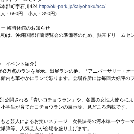
町字石川424
http://oki-park.jp/kaiyohaku/acc/
人：690円 小人：350円)
ー 臨時休館のお知らせ
月8日(月)は、沖縄国際洋蘭博覧会の準備等のため、熱帯ドリーム
会 イベント紹介】
約3万点のランを展示。出展ランの他、『アニバーサリー・オー
に館内も華やかにランで彩ります。会場各所には毎回大好評の
特別公開される「青いコチョウラン」や、各国の女性大使らに
、小学生が育てたコチョウランの展示等、見どころ満載です。
、よしもと芸人によるお笑いステージ！次長課長の河本準一やウー
性爆弾等、人気芸人が会場を盛り上げます。