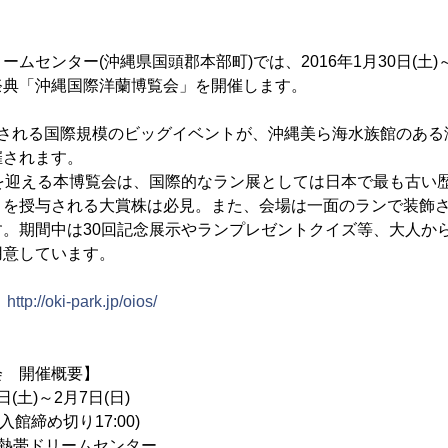
ムセンター(沖縄県国頭郡本部町)では、2016年1月30日(土)～
祭典「沖縄国際洋蘭博覧会」を開催します。
される国際規模のビッグイベントが、沖縄美ら海水族館のある
催されます。
目を迎える本博覧会は、国際的なラン展としては日本で最も古い
」を授与される大賞株は必見。また、会場は一面のランで装飾
す。期間中は30回記念展示やランプレゼントクイズ等、大人か
用意しています。
：
http://oki-park.jp/oios/
会 開催概要】
日(土)～2月7日(日)
館締め切り17:00)
熱帯ドリームセンター