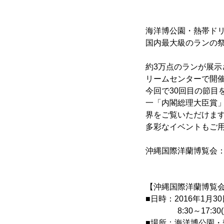
海洋博公園・熱帯ドリー
国内最大級のランの
約3万点のランが展示
リームセンターで開
今回で30回目の節
一「内閣総理大臣賞
界をご覧いただけま
多彩なイベントもご
沖縄国際洋蘭博覧会
【沖縄国際洋蘭博覧
■日時：2016年1月30
8:30～17:30(入
■場所：海洋博公園・