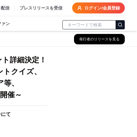
を配信
プレスリリースを受信
ログイン/会員登録
ファン
発行者のリリースを見る
ント詳細決定！
ントクイズ、
ア等、
開催～
ーにて