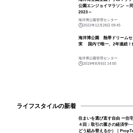
公園エンジョイマラソン ～同時開催 花咲く春のもとぶ街道巡り
2023～
海洋博公園管理センター
2022年12月28日 09:45
海洋博公園 熱帯ドリームセ
実 国内で唯一、2年連続！
海洋博公園管理センター
2019年8月6日 14:00
ライフスタイルの新着
住まいを選び直す自由 ー住
４回：取引の重さの経済学──
どう組み替えるか）｜PropTec