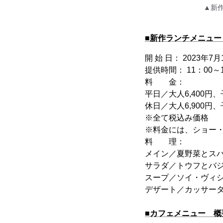
▲新
■新作ランチメニュー
開 始 日： 2023
提供時間： 11：00～1
料 金：
平日／大人6,400円、子
休日／大人6,900円、子
※全て税込み価格
※料金には、ショー
料 理：
メイン／夏野菜とス
サラダ／トウフとバ
スープ／ソイ・ヴィ
デザート／カッサー
■カフェメニュー 概