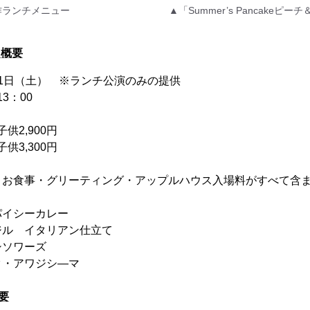
作ランチメニュー
▲「Summer’s Pancake
 概要
年7月1日（土） ※ランチ公演のみの提供
3：00
供2,900円
供3,300円
・お食事・グリーティング・アップルハウス入場料がすべて含
パイシーカレー
ジル イタリアン仕立て
シソワーズ
タ・アワジシ―マ
要