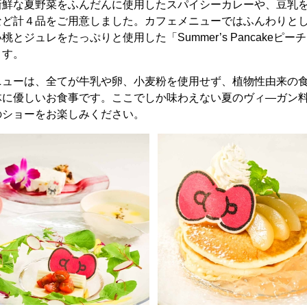
新鮮な夏野菜をふんだんに使用したスパイシーカレーや、豆乳
など計４品をご用意しました。カフェメニューではふんわりと
とジュレをたっぷりと使用した「Summer’s Pancakeピ
ます。
ニューは、全てが牛乳や卵、小麦粉を使用せず、植物性由来の
体に優しいお食事です。ここでしか味わえない夏のヴィ―ガン
のショーをお楽しみください。