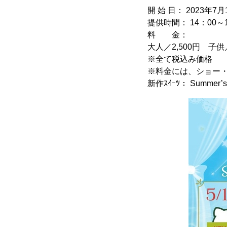
開 始 日： 2023
提供時間： 14：00～1
料 金：
大人／2,500円 子供／
※全て税込み価格
※料金には、ショー
新作ｽｲｰﾂ： Summe