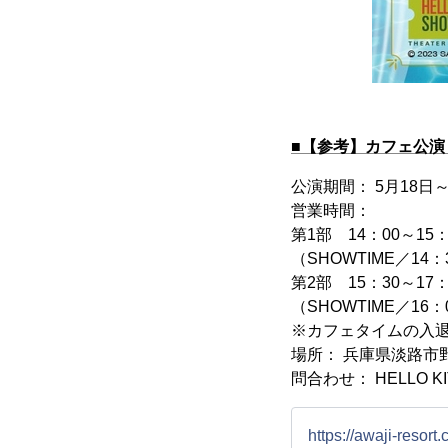
■【参考】カフェ公演「S
公演期間： 5月18日～
営業時間：
第1部 14：00～15：
（SHOWTIME／14：
第2部 15：30～17：
（SHOWTIME／16：
※カフェタイムの入
場所： 兵庫県淡路市野
問合わせ： HELLO KIT
https://awaji-resort