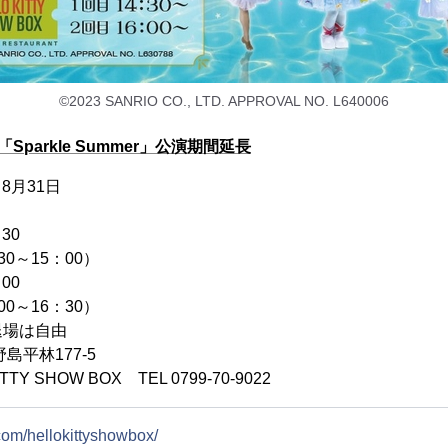
©2023 SANRIO CO., LTD. APPROVAL NO. L640006
parkle Summer」公演期間延長
8月31日
30
30～15：00）
00
00～16：30）
退場は自由
島平林177-5
TY SHOW BOX TEL 0799-70-9022
.com/hellokittyshowbox/