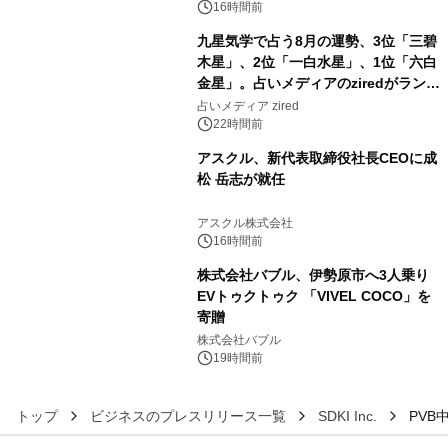
16時間前
九星気学で占う8月の運勢、3位「三碧
木星」、2位「一白水星」、1位「六白
金星」。占いメディアのziredがランキ
4
ングを発表
占いメディア zired
22時間前
アスクル、新代表取締役社長CEOに成
松 岳志が就任
5
アスクル株式会社
16時間前
株式会社バブル、伊勢原市へ3人乗り
EVトゥクトゥク 「VIVEL COCO」を
寄贈
6
株式会社バブル
19時間前
トップ
ビジネスのプレスリリース一覧
SDKI Inc.
PVB