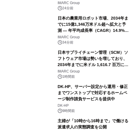
IMARC Group
24分前
日本の農業用ロボット市場、2034年ま
でに15億1,346万米ドル超へ拡大と予
測 ― 年平均成長率（CAGR）14.9%を
記録
IMARC Group
34分前
日本サプライチェーン管理（SCM）ソ
フトウェア市場は勢いを増しており、
2034年までに米ドル 1,616.7 百万に達
し、CAGR 3.42%で成長すると予測
IMARC Group
1時間前
DK-HP、サーバー設定から運用・修正
までワンストップで対応するホームペ
ージ制作請負サービスを提供中
DK-HP
9時間前
主婦が「10時から16時まで」で働ける
派遣求人の実態調査を公開