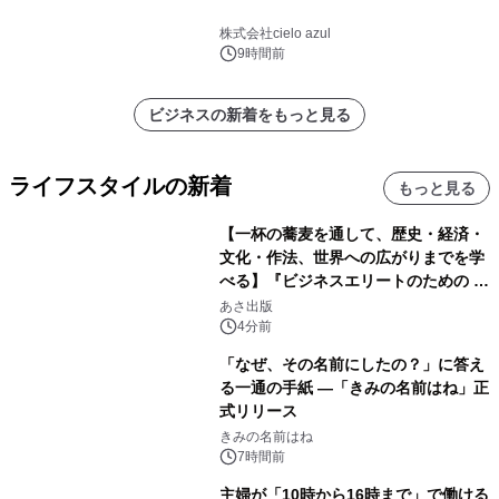
株式会社cielo azul
9時間前
ビジネスの新着をもっと見る
ライフスタイルの新着
もっと見る
【一杯の蕎麦を通して、歴史・経済・
文化・作法、世界への広がりまでを学
べる】『ビジネスエリートのための 教
養としての蕎麦』2026年8月25日
あさ出版
（火）発売
4分前
「なぜ、その名前にしたの？」に答え
る一通の手紙 ―「きみの名前はね」正
式リリース
きみの名前はね
7時間前
主婦が「10時から16時まで」で働ける