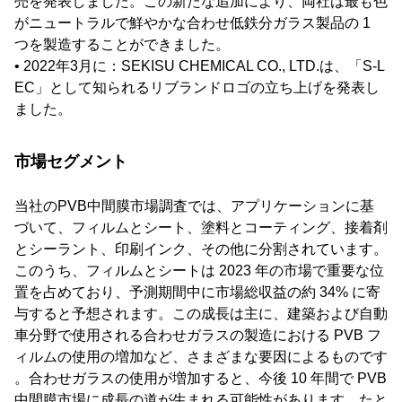
売を発表しました。この新たな追加により、両社は最も色
がニュートラルで鮮やかな合わせ低鉄分ガラス製品の 1
つを製造することができました。
• 2022年3月に：SEKISU CHEMICAL CO., LTD.は、「S-L
EC」として知られるリブランドロゴの立ち上げを発表し
ました。
市場セグメント
当社のPVB中間膜市場調査では、アプリケーションに基
づいて、フィルムとシート、塗料とコーティング、接着剤
とシーラント、印刷インク、その他に分割されています。
このうち、フィルムとシートは 2023 年の市場で重要な位
置を占めており、予測期間中に市場総収益の約 34% に寄
与すると予想されます。この成長は主に、建築および自動
車分野で使用される合わせガラスの製造における PVB フ
ィルムの使用の増加など、さまざまな要因によるものです
。合わせガラスの使用が増加すると、今後 10 年間で PVB
中間膜市場に成長の道が生まれる可能性があります。たと