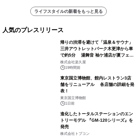
ライフスタイルの新着をもっと見る
人気のプレスリリース
帰りの渋滞を避けて「温泉＆サウナ」
三井アウトレットパーク木更津から車
で約5分 湯舞音 袖ケ浦店が夏フェア
1
メニューを提供
株式会社楽久屋
19時間前
東京国立博物館、館内レストラン3店
舗をリニューアル 各店舗の詳細を発
表！
2
東京国立博物館
1日前
進化したトータルステーションのエン
トリーモデル 『GM-120シリーズ』を
発売
3
株式会社トプコン