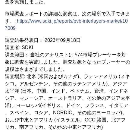
査を実施しました。
市場調査レポートの詳細な洞察は、次の場所で入手できま
す。:
https://www.sdki.jp/reports/pvb-interlayers-market/10
7009
調査結果発表日： 2023年09月18日
調査者: SDKI
調査範囲： 当社のアナリストは 574市場プレーヤーを対
象に調査を実施しました。調査対象となったプレーヤーの
規模はさまざまでしました。
調査場所: 北米 (米国およびカナダ)、ラテンアメリカ (メキ
シコ、アルゼンチン、その他のラテンアメリカ)、アジア
太平洋 (日本、中国、インド、ベトナム、台湾、インドネ
シア、マレーシア、オーストラリア、その他のアジア太平
洋)、ヨーロッパ(イギリス、ドイツ、フランス、イタリア
、スペイン、ロシア、NORDIC、その他のヨーロッパ)、
および中東とアフリカ (イスラエル、GCC 諸国、北アフ
リカ、南アフリカ、その他の中東とアフリカ)