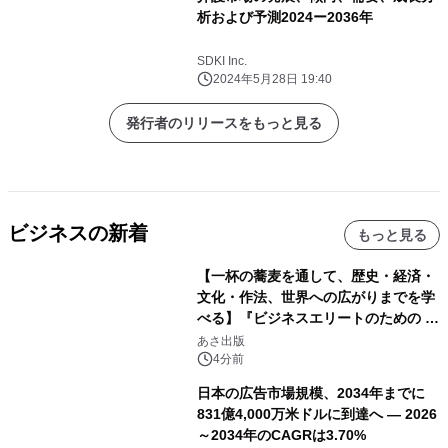
析および予測2024ー2036年
SDKI Inc.
2024年5月28日 19:40
発行者のリリースをもっと見る
ビジネスの新着
もっと見る
【一杯の蕎麦を通して、歴史・経済・
文化・作法、世界への広がりまでを学
べる】『ビジネスエリートのための 教
養としての蕎麦』2026年8月25日
あさ出版
（火）発売
4分前
日本の広告市場規模、2034年までに
831億4,000万米ドルに到達へ ― 2026
～2034年のCAGRは3.70%