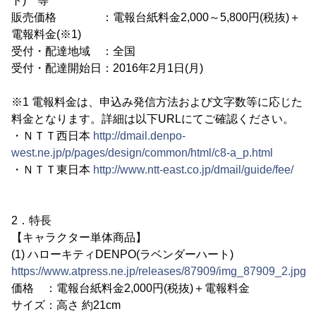
ト) 等
販売価格 ：電報台紙料金2,000～5,800円(税抜)＋
電報料金(※1)
受付・配達地域 ：全国
受付・配達開始日：2016年2月1日(月)
※1 電報料金は、申込み発信方法および文字数等に応じた
料金となります。詳細は以下URLにてご確認ください。
・ＮＴＴ西日本
http://dmail.denpo-
west.ne.jp/p/pages/design/common/html/c8-a_p.html
・ＮＴＴ東日本
http://www.ntt-east.co.jp/dmail/guide/fee/
2．特長
【キャラクター単体商品】
(1) ハローキティDENPO(ラベンダーハート)
https://www.atpress.ne.jp/releases/87909/img_87909_2.jpg
価格 ：電報台紙料金2,000円(税抜)＋電報料金
サイズ：高さ 約21cm