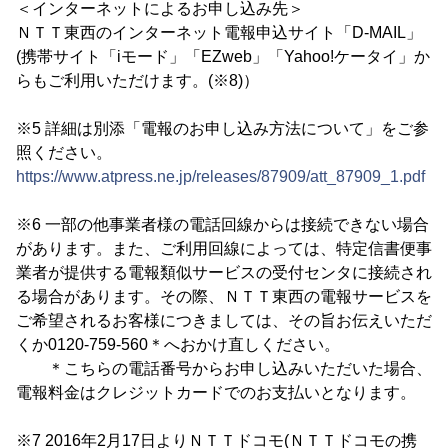
＜インターネットによるお申し込み先＞
ＮＴＴ東西のインターネット電報申込サイト「D-MAIL」
(携帯サイト「iモード」「EZweb」「Yahoo!ケータイ」か
らもご利用いただけます。(※8)）
※5 詳細は別添「電報のお申し込み方法について」をご参
照ください。
https://www.atpress.ne.jp/releases/87909/att_87909_1.pdf
※6 一部の他事業者様の電話回線からは接続できない場合
があります。また、ご利用回線によっては、特定信書便事
業者が提供する電報類似サービスの受付センタに接続され
る場合があります。その際、ＮＴＴ東西の電報サービスを
ご希望されるお客様につきましては、その旨お伝えいただ
くか0120-759-560＊へおかけ直しください。
＊こちらの電話番号からお申し込みいただいた場合、
電報料金はクレジットカードでのお支払いとなります。
※7 2016年2月17日よりＮＴＴドコモ(ＮＴＴドコモの携