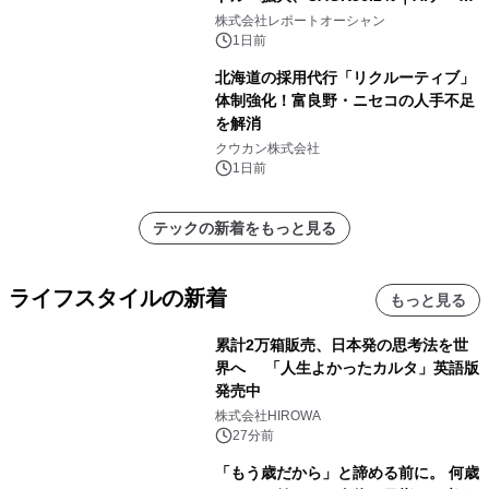
センター・高速光通信需要が成長を加
株式会社レポートオーシャン
速
1日前
北海道の採用代行「リクルーティブ」
体制強化！富良野・ニセコの人手不足
を解消
クウカン株式会社
1日前
テックの新着をもっと見る
ライフスタイルの新着
もっと見る
累計2万箱販売、日本発の思考法を世
界へ 「人生よかったカルタ」英語版
発売中
株式会社HIROWA
27分前
「もう歳だから」と諦める前に。 何歳