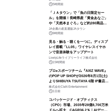
5時間前
「ＪＡタウン」で「魚の日限定セー
ル」を開催！長崎県産「黄金あなご」
や「天然本まぐろ」など約280商品を
販売！～毎月１０日の定例企画～
JA全農の産直通販JAタウン
9時間前
見る・触る・聴くを一つに。ディスプ
レイ搭載「LL05」ワイヤレスイヤホ
ンで音楽体験をアップデート
LivelyLifeライブリーライフ株式会社
15時間前
プロeスポーツチーム『AXIZ WAVE』
のPOP UP SHOPが2026年8月1日(土)
よりSHIBUYA TSUTAYA 6階 IP書店で
開催決定！！
株式会社ClaN Entertainment
1日前
コパッケージド・オプティクス
（CPO）市場、2035年28億8,700万米
ドルへ拡大、CAGR36.2％｜AIデータ