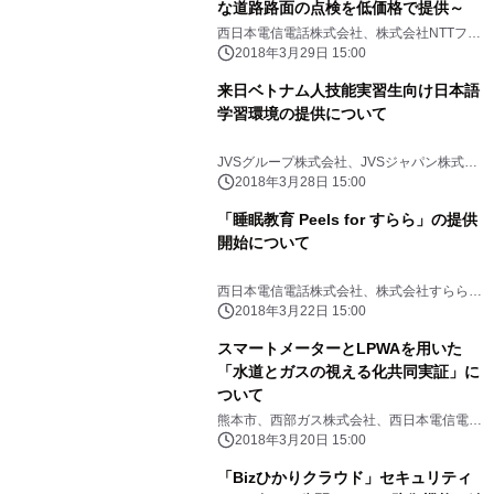
な道路路面の点検を低価格で提供～
西日本電信電話株式会社、株式会社NTTフィ
ールドテクノ
2018年3月29日 15:00
来日ベトナム人技能実習生向け日本語
学習環境の提供について
JVSグループ株式会社、JVSジャパン株式会
社、西日本電信電話株式会社
2018年3月28日 15:00
「睡眠教育 Peels for すらら」の提供
開始について
西日本電信電話株式会社、株式会社すららネ
ット
2018年3月22日 15:00
スマートメーターとLPWAを用いた
「水道とガスの視える化共同実証」に
ついて
熊本市、西部ガス株式会社、西日本電信電話
株式会社
2018年3月20日 15:00
「Bizひかりクラウド」セキュリティ