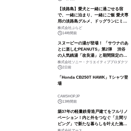
【淡路島】愛犬と一緒に過ごせる宿
で、一緒に泊まり、一緒にご飯 愛犬専
用の淡路島グルメ、ドッグランにミニ
3
プール グランピングとトレーラーハウ
株式会社ぷらど
スの2施設で
14時間前
スヌーピーの湯が登場！ 「サウナのあ
とに楽しむPEANUTS」第2弾 渋谷
の人気銭湯「改良湯」と期間限定のコ
4
ラボレーション サウナイキタイコラ
株式会社ソニー・クリエイティブプロダクツ
ボグッズも発売決定！
2日前
「Honda CB250T HAWK」Tシャツ登
場
5
CAMSHOP.JP
13時間前
築37年の軽量鉄骨造戸建てをフルリノ
ベーション！内と外をつなぐ「土間リ
ビング」で新たな暮らしを叶えた施工
6
事例を株式会社アースが公開
株式会社アース