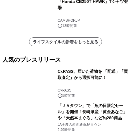
「Honda CB250T HAWK」Tシャツ登
場
CAMSHOP.JP
13時間前
ライフスタイルの新着をもっと見る
人気のプレスリリース
CxPASS、届いた荷物を 「配送」「買
取査定」から選択可能に！
1
C×PASS
5時間前
「ＪＡタウン」で「魚の日限定セー
ル」を開催！長崎県産「黄金あなご」
や「天然本まぐろ」など約280商品を
2
販売！～毎月１０日の定例企画～
JA全農の産直通販JAタウン
9時間前