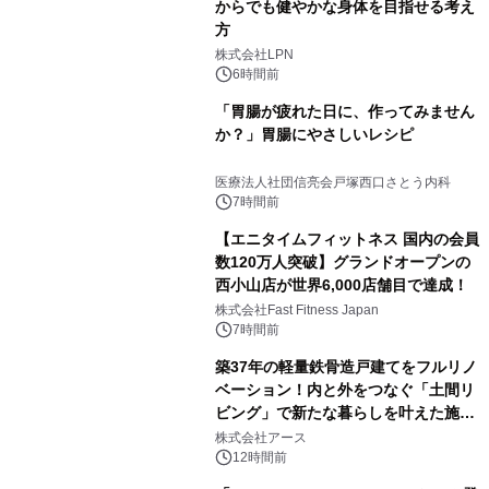
からでも健やかな身体を目指せる考え
方
株式会社LPN
6時間前
「胃腸が疲れた日に、作ってみません
か？」胃腸にやさしいレシピ
医療法人社団信亮会戸塚西口さとう内科
7時間前
【エニタイムフィットネス 国内の会員
数120万人突破】グランドオープンの
西小山店が世界6,000店舗目で達成！
株式会社Fast Fitness Japan
7時間前
築37年の軽量鉄骨造戸建てをフルリノ
ベーション！内と外をつなぐ「土間リ
ビング」で新たな暮らしを叶えた施工
事例を株式会社アースが公開
株式会社アース
12時間前