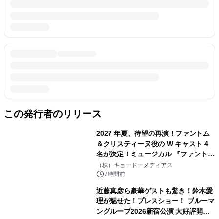
この発行者のリリース
2027 年夏、待望の再演！ファントム
＆クリスティーヌ役の W キャスト 4
名が決定！ミュージカル 『ファント
ム』
（株）キョードーメディアス
7時間前
近藤真彦ら豪華ゲストも驚き！鈴木愛
理が魅せた！プレスショー！ ブルーマ
ングループ2026新宿公演 大好評開催