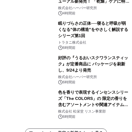
ューアル新発売！ 「乾燥」ケアに特化
し、ライン使いで潤いに満ちた肌へ
株式会社ハーバー研究所
4時間前
眠りづらさの正体──寝ると呼吸が弱
くなる"体の構造"をやさしく解説する
シリーズ第1回
トラタニ株式会社
6時間前
好評の『うるおいスクワランスティッ
ク』が定番商品に パッケージを刷新
し、9/24より発売
株式会社ハーバー研究所
6時間前
色を香りで表現するインセンスシリー
ズ「The COLORS」の 限定の香りを
含むアソートメントや関連アイテムを
8月6日発売
株式会社 松栄堂 リスン事業部
6時間前