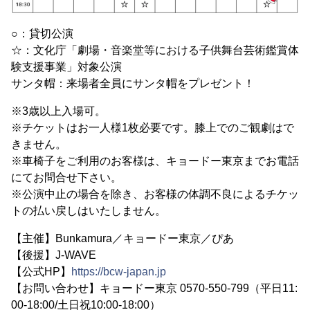
○：貸切公演
☆：文化庁「劇場・音楽堂等における子供舞台芸術鑑賞体
験支援事業」対象公演
サンタ帽：来場者全員にサンタ帽をプレゼント！
※3歳以上入場可。
※チケットはお一人様1枚必要です。膝上でのご観劇はで
きません。
※車椅子をご利用のお客様は、キョードー東京までお電話
にてお問合せ下さい。
※公演中止の場合を除き、お客様の体調不良によるチケッ
トの払い戻しはいたしません。
【主催】Bunkamura／キョードー東京／ぴあ
【後援】J-WAVE
【公式HP】
https://bcw-japan.jp
【お問い合わせ】キョードー東京 0570-550-799（平日11:
00-18:00/土日祝10:00-18:00）