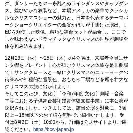
グ、ダンサーたちの一糸乱れぬラインダンスやタップダン
ス、煌びやかな衣装など、本場アメリカの豪華でクラシカ
ルなクリスマスショーの魅力と、日本を代表するテーマパ
ークショークリエイターの金谷かほりが手掛けた演出、L
EDを駆使した映像、精巧な舞台セットが融合し、ここで
しか味わえないドラマチックなクリスマスの世界が劇場全
体を包み込みます。
12月23日（火）〜25日（木）の4公演は、来場者全員にサ
ンタ帽をプレゼント！心が弾むクリスマス体験を是非劇場
で！サンタクロースと一緒にクリスマスのニューヨークの
街並みや神秘的な雪景色、おもちゃ工場などを巡る壮大な
クリスマスの旅に出かけよう！
そしてこのたび、文化庁「令和7年度 文化庁 劇場・音楽
堂等における子供舞台芸術鑑賞体験支援事業」に本公演が
採択されました。つきましては、該当公演を対象に、3歳
以上～18歳以下のお子様を無料でご招待いたします。受
付は8月2日（土）10:00から。詳細は公式サイトよりご確
認ください。
https://bcw-japan.jp