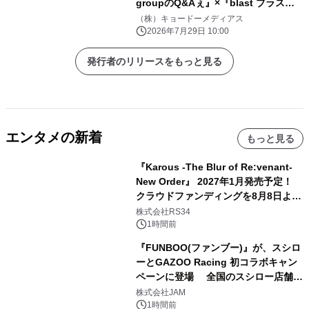
groupのQ&Aぇ』×『blast ブラス
ト！』 スペシャルコラボが実現！
（株）キョードーメディアス
8/1(土)13:35~ フジテレビで特別番組
2026年7月29日 10:00
の放送決定
発行者のリリースをもっと見る
エンタメの新着
もっと見る
『Karous -The Blur of Re:venant-
New Order』 2027年1月発売予定！
クラウドファンディングを8月8日より
開始
株式会社RS34
1時間前
『FUNBOO(ファンブー)』が、スシロ
ーとGAZOO Racing 初コラボキャン
ペーンに登場 全国のスシロー店舗で
GR 4車種の FUNBOO(ミニカー)付き
株式会社JAM
メニューが展開されます
1時間前