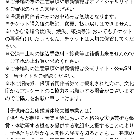
※ご来場の際の注意事項や最新情報はオフィシャルサイト
をご確認のうえご来場ください。
※保護者同伴者のみのお申込みは無効となります。
※チケット購入後の取消、変更、払い戻しはできません。
※いかなる場合(紛失、焼失、破損等)においてもチケット
の再発行はいたしません。チケットは大切に保管してくだ
さい。
※公演中止時の振込手数料・旅費等は補償出来ませんので
、ご了承の上お買い求めください。
※ご来場時の注意事項や最新情報は公式サイト・公式SN
S・当サイトをご確認ください。
※本ご招待券、保護者同伴者券でご観劇された方に、文化
庁からアンケートのご協力をお願いする場合がございます
のでご協力をお願い申し上げます。
【子供舞台芸術鑑賞体験支援事業とは】
子供たちが劇場・音楽堂等において本格的な実演芸術を鑑
賞・体験等する機会を提供する取組を支援することにより
、子供たちの豊かな人間性の涵養を図るとともに、将来の