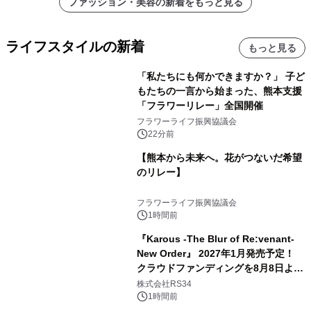
ファッション・美容の新着をもっと見る
ライフスタイルの新着
もっと見る
「私たちにも何かできますか？」 子ど
もたちの一言から始まった、熊本支援
「フラワーリレー」全国開催
フラワーライフ振興協議会
22分前
【熊本から未来へ。花がつないだ希望
のリレー】
フラワーライフ振興協議会
1時間前
『Karous -The Blur of Re:venant-
New Order』 2027年1月発売予定！
クラウドファンディングを8月8日より
開始
株式会社RS34
1時間前