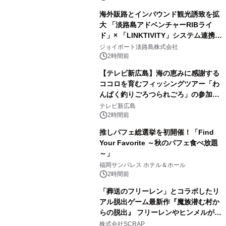
海外販路とインバウンド観光誘致を拡
大 「淡路島アドベンチャーRIBライ
ド」× 「LINKTIVITY」システム連携を
開始！
ジョイポート淡路島株式会社
2時間前
【テレビ新広島】海の恵みに感謝する
ココロを育むフィッシングツアー「わ
んぱく釣りごろつられごろ」の参加小
学生を募集
テレビ新広島
2時間前
推しパフェ総選挙を初開催！「Find
Your Favorite ～秋のパフェ食べ放題
～」
福岡サンパレス ホテル＆ホール
2時間前
「葬送のフリーレン」とコラボしたリ
アル脱出ゲーム最新作『魔族潜む村か
らの脱出』 フリーレンやヒンメルが武
器を手に魔族を見据える描き下ろしメ
株式会社SCRAP