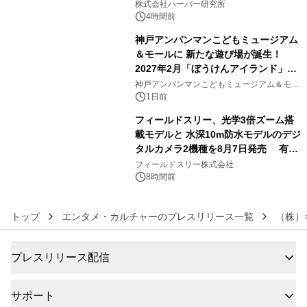
し、ライン使いで潤いに満ちた肌へ
株式会社ハーバー研究所
4時間前
神戸アンパンマンこどもミュージアム
＆モールに 新たな遊び場が誕生！
2027年2月「ぼうけんアイランド」が
5
オープン
神戸アンパンマンこどもミュージアム＆モー
ル
1日前
フィールドスリー、光学3倍ズーム搭
載モデルと 水深10m防水モデルのデジ
タルカメラ2機種を8月7日発売 有効
6
約1300万画素、用途別に選べるコンデ
フィールドスリー株式会社
ジ新登場
8時間前
トップ
エンタメ・カルチャーのプレスリリース一覧
（株）
プレスリリース配信
サポート