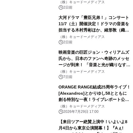
中！！
（株）キョードーメディアス
2日前
大河ドラマ「豊臣兄弟！」コンサート
11/7（土）開催決定！ドラマの音楽を
担当する木村秀彬ほか、緒形敦（織田
信澄役）、松本怜生（石田三成役）が
（株）キョードーメディアス
ゲスト出演 8 月 5 日（水）10:00 よ
2日前
り最速先行受付開始
映画音楽の巨匠ジョン・ウィリアムズ
氏から、日本のファンへ奇跡のメッセ
ージが到来！ 「音楽と光が織りなす素
晴らしい夜に！」9 月 5 日開催の『埼
（株）キョードーメディアス
スタ花火』へ向け、直筆サイン入りレ
7日前
ターが公開
ORANGE RANGE結成25周年ライブ！
[Alexandros]とかりゆし58とともに
創る特別な一夜！ライブレポート公
開！「YOKOHAMA UNITE音楽祭
（株）キョードーメディアス
2026 presents ORANGE RANGE
2026年7月29日 17:00
【祝】25周年 ベストヒット・チャン
【来日ツアー絶賛上演中！いよいよ8
プルー」
月4日から東京公演開幕！】『Aぇ!