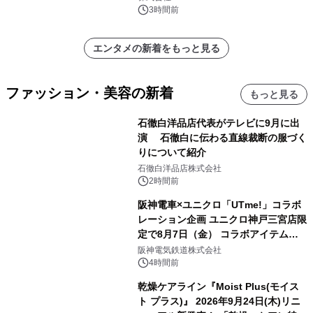
インビジュアル公開
3時間前
エンタメの新着をもっと見る
ファッション・美容の新着
もっと見る
石徹白洋品店代表がテレビに9月に出
演 石徹白に伝わる直線裁断の服づく
りについて紹介
石徹白洋品店株式会社
2時間前
阪神電車×ユニクロ「UTme!」コラボ
レーション企画 ユニクロ神戸三宮店限
定で8月7日（金） コラボアイテムが
発売決定！
阪神電気鉄道株式会社
4時間前
乾燥ケアライン『Moist Plus(モイス
ト プラス)』 2026年9月24日(木)リニ