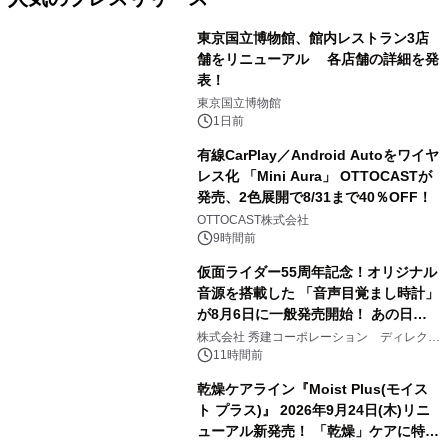
東京国立博物館、館内レストラン3店
舗をリニューアル 各店舗の詳細を発
表！
1
東京国立博物館
1日前
有線CarPlay／Android Autoをワイヤ
レス化 「Mini Aura」 OTTOCASTが
発売、2色展開で8/31まで40％OFF！
2
OTTOCAST株式会社
9時間前
仮面ライダー55周年記念！オリジナル
音源を搭載した 「音声目覚まし時計」
が8月6日に一般発売開始！ あの日の
3
大興奮が今甦る
株式会社 秀建コーポレーション ディレクト
アートギャラリー
11時間前
乾燥ケアライン『Moist Plus(モイス
ト プラス)』 2026年9月24日(木)リニ
ューアル新発売！ 「乾燥」ケアに特化
4