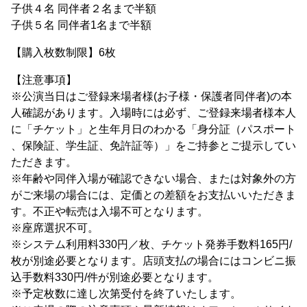
子供４名 同伴者２名まで半額
子供５名 同伴者1名まで半額
【購入枚数制限】6枚
【注意事項】
※公演当日はご登録来場者様(お子様・保護者同伴者)の本
人確認があります。入場時には必ず、ご登録来場者様本人
に「チケット」と生年月日のわかる「身分証（パスポート
、保険証、学生証、免許証等）」をご持参とご提示してい
ただきます。
※年齢や同伴入場が確認できない場合、または対象外の方
がご来場の場合には、定価との差額をお支払いいただきま
す。不正や転売は入場不可となります。
※座席選択不可。
※システム利用料330円／枚、チケット発券手数料165円/
枚が別途必要となります。店頭支払の場合にはコンビニ振
込手数料330円/件が別途必要となります。
※予定枚数に達し次第受付を終了いたします。