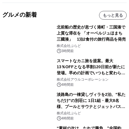
グルメの新着
もっと見る
北前船の歴史が息づく港町・三国湊で
上質な滞在を 「オーベルジュほまち
三國湊」 1泊2食付の旅行商品を発売
株式会社ぷらど
3時間前
スマートなカニ旅を提案。最大
13％OFFとなる早割120日前が新たに
登場。早めの計画でいつもと変わらぬ
大人の冬旅を。ー夕日ヶ浦温泉「佳松
株式会社アウルコーポレーション
苑 別邸ふうか」ー
4時間前
淡路島の一棟貸しヴィラを2泊、"私た
ちだけ"の別荘に 1日1組・最大8名
様、プールとサウナとジェットバス付
きで Villa Mon Temps AWAJIの連泊
株式会社ぷらど
素泊りプラン
4時間前
“素材の次は、たれで勝負。”全国約