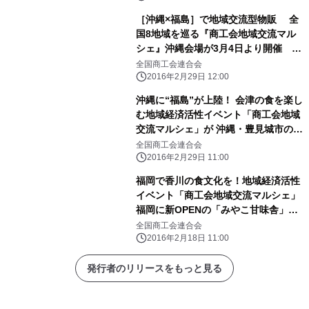
［沖縄×福島］で地域交流型物販 全
国8地域を巡る『商工会地域交流マル
シェ』沖縄会場が3月4日より開催
～ 地方経済の活性化に向けた“ご当地
全国商工会連合会
交流イベント” ～
2016年2月29日 12:00
沖縄に“福島”が上陸！ 会津の食を楽し
む地域経済活性イベント「商工会地域
交流マルシェ」が 沖縄・豊見城市の道
の駅「豊崎」で3月4日～6日開催
全国商工会連合会
2016年2月29日 11:00
福岡で香川の食文化を！地域経済活性
イベント「商工会地域交流マルシェ」
福岡に新OPENの「みやこ甘味舎」で2
月26日～28日開催 ～ 地方と地方の
全国商工会連合会
経済交流を図る事業を展開 ～
2016年2月18日 11:00
発行者のリリースをもっと見る