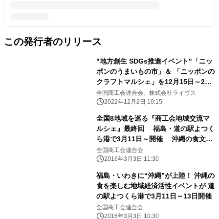
この発行者のリリース
"地方創生 SDGs推進イベント"「ニッ
ポンのうまいもの市」＆ 「ニッポンの
クラフトマルシェ」を12月15日～21
日に開催！ 東武百貨店池袋店に日本各
全国商工会連合会、株式会社ライヴス
地から約60店が集結！
2022年12月2日 10:15
全国8地域を巡る『商工会地域交流マ
ルシェ』最終回 福島・道の駅よつく
ら港で3月11日～開催 沖縄の食文化
が上陸！全国の特産品 約300点も集合
全国商工会連合会
2016年3月3日 11:30
福島・いわきに“沖縄”が上陸！ 沖縄の
食を楽しむ地域経済活性イベントが 道
の駅よつくら港で3月11日～13日開催
全国商工会連合会
2016年3月3日 10:30