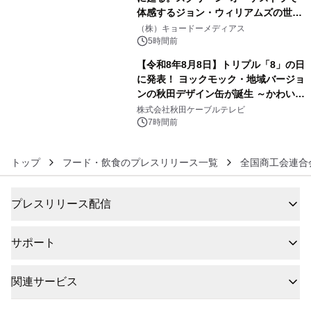
体感するジョン・ウィリアムズの世
5
界。ジョン・ウィリアムズ：シネマ・
（株）キョードーメディアス
スペクタキュラー・コンサート 開催決
5時間前
定！
【令和8年8月8日】トリプル「8」の日
に発表！ ヨックモック・地域バージョ
ンの秋田デザイン缶が誕生 ～かわいい
6
秋田犬の子犬と秋田の四季と名所を巡
株式会社秋田ケーブルテレビ
るパッケージ～ 9月1日(火)秋田県内で
7時間前
販売開始
トップ
フード・飲食のプレスリリース一覧
全国商工会連合
プレスリリース配信
サポート
関連サービス