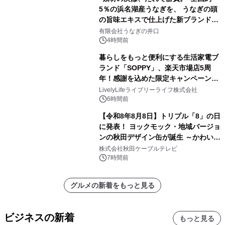
5％の浜名湖産うなぎを、 うなぎの頭
の旨味エキスで仕上げた新ブランド
「井口の誉」誕生
有限会社うなぎの井口
4時間前
暮らしをもっと便利にする生活家電ブ
ランド「SOPPY」、楽天市場店5周
年！感謝を込めた限定キャンペーンを
8月10日より開催
LivelyLifeライブリーライフ株式会社
6時間前
【令和8年8月8日】トリプル「8」の日
に発表！ ヨックモック・地域バージョ
ンの秋田デザイン缶が誕生 ～かわいい
秋田犬の子犬と秋田の四季と名所を巡
株式会社秋田ケーブルテレビ
るパッケージ～ 9月1日(火)秋田県内で
7時間前
販売開始
グルメの新着をもっと見る
ビジネスの新着
もっと見る