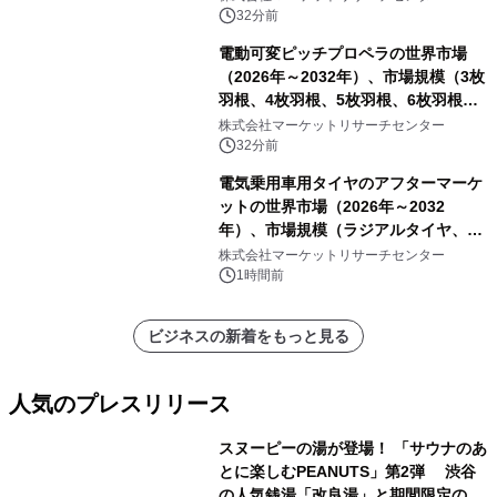
（24×19 cm以上））・分析レポート
32分前
を発表
電動可変ピッチプロペラの世界市場
（2026年～2032年）、市場規模（3枚
羽根、4枚羽根、5枚羽根、6枚羽根、
その他）・分析レポートを発表
株式会社マーケットリサーチセンター
32分前
電気乗用車用タイヤのアフターマーケ
ットの世界市場（2026年～2032
年）、市場規模（ラジアルタイヤ、サ
イドウォール補強タイヤ、その他）・
株式会社マーケットリサーチセンター
分析レポートを発表
1時間前
ビジネスの新着をもっと見る
人気のプレスリリース
スヌーピーの湯が登場！ 「サウナのあ
とに楽しむPEANUTS」第2弾 渋谷
の人気銭湯「改良湯」と期間限定のコ