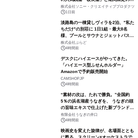
1
ラボレーション サウナイキタイコラ
株式会社ソニー・クリエイティブプロダクツ
ボグッズも発売決定！
1日前
淡路島の一棟貸しヴィラを2泊、"私た
ちだけ"の別荘に 1日1組・最大8名
様、プールとサウナとジェットバス付
2
きで Villa Mon Temps AWAJIの連泊
株式会社ぷらど
素泊りプラン
4時間前
デスクにハイエースがやってきた。
「ハイエース型ふせんホルダー」
Amazonで予約販売開始
3
CAMSHOP.JP
4時間前
“素材の次は、たれで勝負。”全国約
5％の浜名湖産うなぎを、 うなぎの頭
の旨味エキスで仕上げた新ブランド
4
「井口の誉」誕生
有限会社うなぎの井口
4時間前
映画史を変えた旋律が、名場面ととも
に甦る。スクリーン×オーケストラで