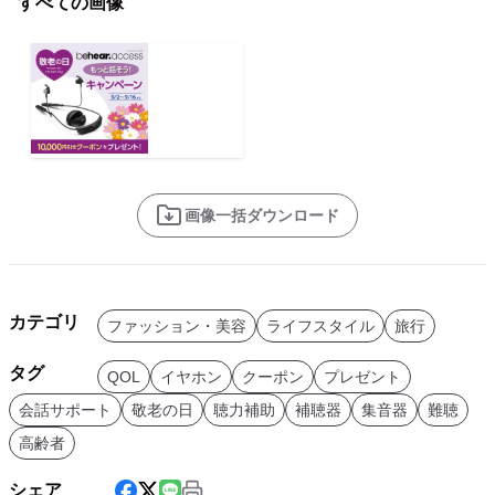
すべての画像
画像一括ダウンロード
カテゴリ
ファッション・美容
ライフスタイル
旅行
タグ
QOL
イヤホン
クーポン
プレゼント
会話サポート
敬老の日
聴力補助
補聴器
集音器
難聴
高齢者
シェア