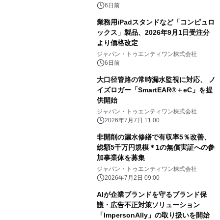
6日前
業務用iPadスタンドなど「コンピュロ
ックス」製品、2026年9月1日受注分
より価格改定
ジャパン・トゥエンティワン株式会社
6日前
大口径管路の常時漏水監視に対応、 ノ
イズロガー「SmartEAR®＋eC」を提
供開始
ジャパン・トゥエンティワン株式会社
2026年7月7日 11:00
非開削の漏水修繕で有収率5％改善、
総額5千万円規模＊1の無償実証への参
加事業体を募集
ジャパン・トゥエンティワン株式会社
2026年7月2日 09:00
AIが企業ブランドを守るブランド保
護・広告不正対策ソリューション
「ImpersonAlly」の取り扱いを開始