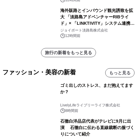
ート設計」へ刷新～
12時間前
海外販路とインバウンド観光誘致を拡
大 「淡路島アドベンチャーRIBライ
ド」× 「LINKTIVITY」システム連携を
開始！
ジョイポート淡路島株式会社
12時間前
旅行の新着をもっと見る
ファッション・美容の新着
もっと見る
ゴミ出しのストレス、まだ抱えてます
か？
LivelyLifeライブリーライフ株式会社
8時間前
石徹白洋品店代表がテレビに9月に出
演 石徹白に伝わる直線裁断の服づく
りについて紹介