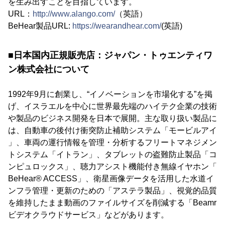
を生み出すことを目指しています。
URL：
http://www.alango.com/
（英語）
BeHear製品URL:
https://wearandhear.com/
(英語)
■日本国内正規販売店：ジャパン・トゥエンティワ
ン株式会社について
1992年9月に創業し、“イノベーションを市場化する”を掲
げ、イスラエルを中心に世界最先端のハイテク企業の技術
や製品のビジネス開発を日本で展開。主な取り扱い製品に
は、自動車の後付け衝突防止補助システム「モービルアイ
」、車両の運行情報を管理・分析するフリートマネジメン
トシステム「イトラン」、タブレットの盗難防止製品「コ
ンピュロックス」、聴力アシスト機能付き無線イヤホン「
BeHear® ACCESS」、衛星画像データを活用した水道イ
ンフラ管理・更新のための「アステラ製品」、視覚的品質
を維持したまま動画のファイルサイズを削減する「Beamr
ビデオクラウドサービス」などがあります。