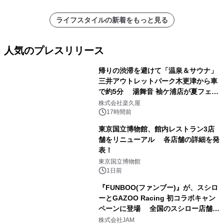
ライフスタイルの新着をもっと見る
人気のプレスリリース
帰りの渋滞を避けて「温泉＆サウナ」
三井アウトレットパーク木更津から車
で約5分 湯舞音 袖ケ浦店が夏フェア
1
メニューを提供
株式会社楽久屋
17時間前
東京国立博物館、館内レストラン3店
舗をリニューアル 各店舗の詳細を発
表！
2
東京国立博物館
1日前
『FUNBOO(ファンブー)』が、スシロ
ーとGAZOO Racing 初コラボキャン
ペーンに登場 全国のスシロー店舗で
3
GR 4車種の FUNBOO(ミニカー)付き
株式会社JAM