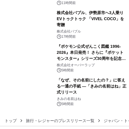
メニューが展開されます
11時間前
株式会社バブル、伊勢原市へ3人乗り
EVトゥクトゥク 「VIVEL COCO」を
寄贈
4
株式会社バブル
17時間前
『ポケモン公式ぜんこく図鑑 1996-
2026』本日発売！ さらに『ポケット
モンスター』シリーズ30周年を記念し
5
た画集『ポケットモンスター ビジュア
株式会社オーバーラップ
ルアートブック』の発売決定！ 2026
5時間前
年12月18日（金）、3冊同時発売！
「なぜ、その名前にしたの？」に答え
る一通の手紙 ―「きみの名前はね」正
式リリース
6
きみの名前はね
5時間前
トップ
旅行・レジャーのプレスリリース一覧
ジャパン・ト