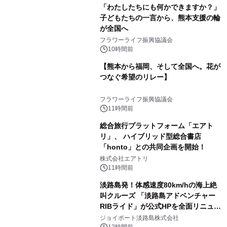
「わたしたちにも何かできますか？」
子どもたちの一言から、熊本支援の輪
が全国へ
フラワーライフ振興協議会
10時間前
【熊本から福岡、そして全国へ。花が
つなぐ希望のリレー】
フラワーライフ振興協議会
11時間前
総合旅行プラットフォーム「エアト
リ」、 ハイブリッド型総合書店
「honto」との共同企画を開始！
株式会社エアトリ
11時間前
淡路島発！体感速度80km/hの海上絶
叫クルーズ 「淡路島アドベンチャー
RIBライド」が公式HPを全面リニュー
アル！ ～スマホで即予約完了の「スマ
ジョイポート淡路島株式会社