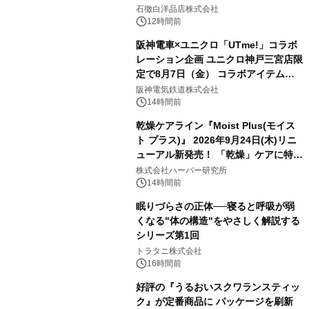
石徹白洋品店株式会社
12時間前
阪神電車×ユニクロ「UTme!」コラボ
レーション企画 ユニクロ神戸三宮店限
定で8月7日（金） コラボアイテムが
発売決定！
阪神電気鉄道株式会社
14時間前
乾燥ケアライン『Moist Plus(モイス
ト プラス)』 2026年9月24日(木)リニ
ューアル新発売！ 「乾燥」ケアに特化
し、ライン使いで潤いに満ちた肌へ
株式会社ハーバー研究所
14時間前
眠りづらさの正体──寝ると呼吸が弱
くなる"体の構造"をやさしく解説する
シリーズ第1回
トラタニ株式会社
16時間前
好評の『うるおいスクワランスティッ
ク』が定番商品に パッケージを刷新