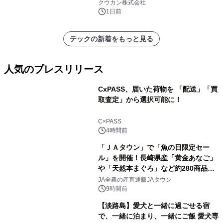
クウカン株式会社
1日前
テックの新着をもっと見る
人気のプレスリリース
CxPASS、届いた荷物を 「配送」「買
取査定」から選択可能に！
1
C×PASS
4時間前
「ＪＡタウン」で「魚の日限定セー
ル」を開催！長崎県産「黄金あなご」
や「天然本まぐろ」など約280商品を
2
販売！～毎月１０日の定例企画～
JA全農の産直通販JAタウン
9時間前
【淡路島】愛犬と一緒に過ごせる宿
で、一緒に泊まり、一緒にご飯 愛犬専