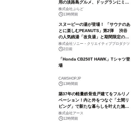
用の淡路島グルメ、ドッグランにミニ
3
プール グランピングとトレーラーハウ
株式会社ぷらど
スの2施設で
13時間前
スヌーピーの湯が登場！ 「サウナのあ
とに楽しむPEANUTS」第2弾 渋谷
の人気銭湯「改良湯」と期間限定のコ
4
ラボレーション サウナイキタイコラ
株式会社ソニー・クリエイティブプロダクツ
ボグッズも発売決定！
2日前
「Honda CB250T HAWK」Tシャツ登
場
5
CAMSHOP.JP
13時間前
築37年の軽量鉄骨造戸建てをフルリノ
ベーション！内と外をつなぐ「土間リ
ビング」で新たな暮らしを叶えた施工
6
事例を株式会社アースが公開
株式会社アース
12時間前