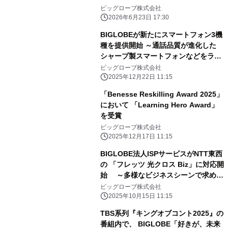
ビッグローブ株式会社
2026年6月23日 17:30
BIGLOBEが新たにスマートフォン3機
種を提供開始 ～通話品質が進化した
シャープ製スマートフォンなどをライ
ンアップに追加～
ビッグローブ株式会社
2025年12月22日 11:15
「Benesse Reskilling Award 2025」
において 「Learning Hero Award」
を受賞
ビッグローブ株式会社
2025年12月17日 11:15
BIGLOBE法人ISPサービスがNTT東西
の 「フレッツ 光クロス Biz」に対応開
始 ～多様なビジネスシーンで求めら
れる高速・高品質な インターネット環
ビッグローブ株式会社
境を法人向けに提供～
2025年10月15日 11:15
TBS系列『キングオブコント2025』の
番組内で、 BIGLOBE「好きが、未来