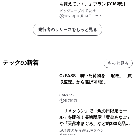
を変えていく。」ブランドCM特別篇
放映 ～バイきんぐが「好き」を貫くこ
ビッグローブ株式会社
との大切さを、 過去と現在の対比を交
2025年10月14日 12:15
えて表現～
発行者のリリースをもっと見る
テックの新着
もっと見る
CxPASS、届いた荷物を 「配送」「買
取査定」から選択可能に！
C×PASS
4時間前
「ＪＡタウン」で「魚の日限定セー
ル」を開催！長崎県産「黄金あなご」
や「天然本まぐろ」など約280商品を
販売！～毎月１０日の定例企画～
JA全農の産直通販JAタウン