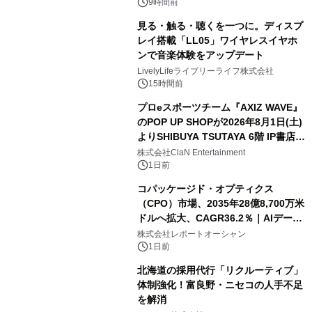
9時間前
見る・触る・聴くを一つに。ディスプ
レイ搭載「LL05」ワイヤレスイヤホ
ンで音楽体験をアップデート
LivelyLifeライブリーライフ株式会社
15時間前
プロeスポーツチーム『AXIZ WAVE』
のPOP UP SHOPが2026年8月1日(土)
よりSHIBUYA TSUTAYA 6階 IP書店で
開催決定！！
株式会社ClaN Entertainment
1日前
コパッケージド・オプティクス
（CPO）市場、2035年28億8,700万米
ドルへ拡大、CAGR36.2％｜AIデータ
センター・高速光通信需要が成長を加
株式会社レポートオーシャン
速
1日前
北海道の採用代行「リクルーティブ」
体制強化！富良野・ニセコの人手不足
を解消