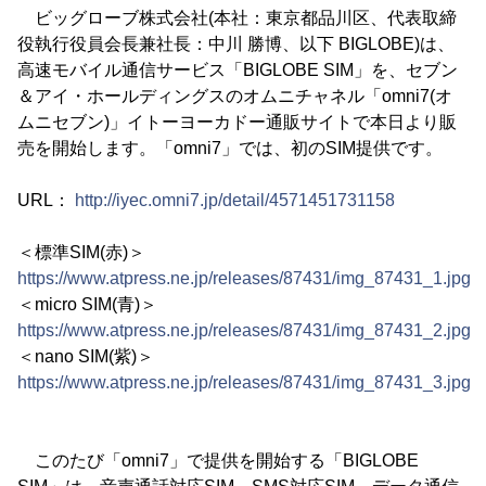
ビッグローブ株式会社(本社：東京都品川区、代表取締
役執行役員会長兼社長：中川 勝博、以下 BIGLOBE)は、
高速モバイル通信サービス「BIGLOBE SIM」を、セブン
＆アイ・ホールディングスのオムニチャネル「omni7(オ
ムニセブン)」イトーヨーカドー通販サイトで本日より販
売を開始します。「omni7」では、初のSIM提供です。
URL：
http://iyec.omni7.jp/detail/4571451731158
＜標準SIM(赤)＞
https://www.atpress.ne.jp/releases/87431/img_87431_1.jpg
＜micro SIM(青)＞
https://www.atpress.ne.jp/releases/87431/img_87431_2.jpg
＜nano SIM(紫)＞
https://www.atpress.ne.jp/releases/87431/img_87431_3.jpg
このたび「omni7」で提供を開始する「BIGLOBE