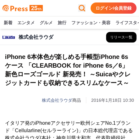
ログイン/会員登録
新着
エンタメ
グルメ
旅行
ファッション・美容
ライフスタ
株式会社ラウダ
リリース一覧
iPhone 6本体色が楽しめる手帳型iPhone 6s
ケース 「CLEARBOOK for iPhone 6s／6」
新色ローズゴールド 新発売！ ～Suicaやクレ
ジットカードも収納できるスリムなケース～
株式会社ラウダ
商品
2016年1月18日 10:30
イタリア発のiPhoneアクセサリー欧州シェアNo.1ブラン
ド「Cellularline(セルラーライン)」の日本総代理店である
株式会社ラウダ(本社：神奈川県大和市、代表取締役社