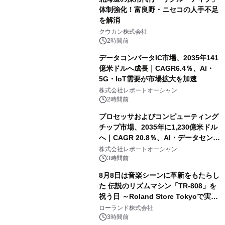
体制強化！富良野・ニセコの人手不足
を解消
クウカン株式会社
2時間前
データコンバータIC市場、2035年141
億米ドルへ成長｜CAGR6.4％、AI・
5G・IoT需要が市場拡大を加速
株式会社レポートオーシャン
2時間前
プロセッサおよびコンピューティング
チップ市場、2035年に1,230億米ドル
へ｜CAGR 20.8％、AI・データセンタ
ー需要が成長を牽引
株式会社レポートオーシャン
3時間前
8月8日は音楽シーンに革新をもたらし
た 伝説のリズムマシン「TR-808」を
祝う日 ～Roland Store Tokyoで実機
を展示しての 記念キャンペーンを開
ローランド株式会社
催 英国ラジオ「NTS」の 特別プログ
3時間前