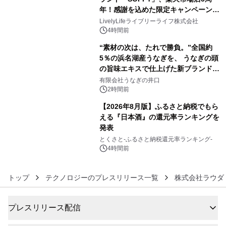
メーションを公開～
年！感謝を込めた限定キャンペーンを
4
8月10日より開催
LivelyLifeライブリーライフ株式会社
4時間前
“素材の次は、たれで勝負。”全国約
5％の浜名湖産うなぎを、 うなぎの頭
の旨味エキスで仕上げた新ブランド
5
「井口の誉」誕生
有限会社うなぎの井口
2時間前
【2026年8月版】ふるさと納税でもら
える『日本酒』の還元率ランキングを
発表
6
とくさと-ふるさと納税還元率ランキング-
4時間前
トップ
テクノロジーのプレスリリース一覧
株式会社ラウダ
プレスリリース配信