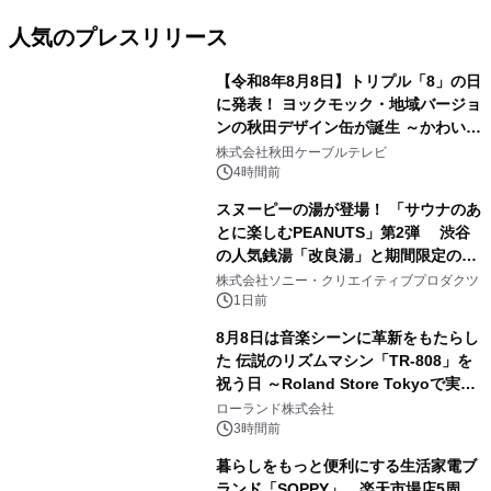
人気のプレスリリース
【令和8年8月8日】トリプル「8」の日
に発表！ ヨックモック・地域バージョ
ンの秋田デザイン缶が誕生 ～かわいい
1
秋田犬の子犬と秋田の四季と名所を巡
株式会社秋田ケーブルテレビ
るパッケージ～ 9月1日(火)秋田県内で
4時間前
販売開始
スヌーピーの湯が登場！ 「サウナのあ
とに楽しむPEANUTS」第2弾 渋谷
の人気銭湯「改良湯」と期間限定のコ
2
ラボレーション サウナイキタイコラ
株式会社ソニー・クリエイティブプロダクツ
ボグッズも発売決定！
1日前
8月8日は音楽シーンに革新をもたらし
た 伝説のリズムマシン「TR-808」を
祝う日 ～Roland Store Tokyoで実機
3
を展示しての 記念キャンペーンを開
ローランド株式会社
催 英国ラジオ「NTS」の 特別プログ
3時間前
ラムや、「TR-808」を愛する伝説的
暮らしをもっと便利にする生活家電ブ
アーティストを フィーチャーしたアニ
ランド「SOPPY」、楽天市場店5周