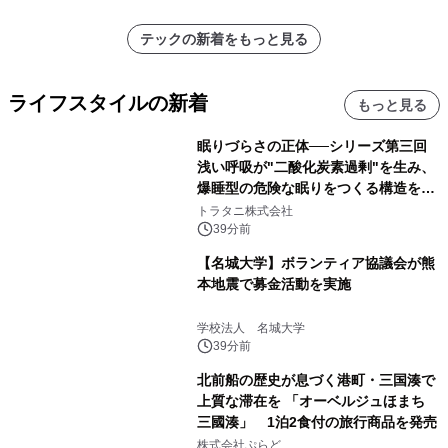
ラムや、「TR-808」を愛する伝説的
アーティストを フィーチャーしたアニ
テックの新着をもっと見る
メーションを公開～
ライフスタイルの新着
もっと見る
眠りづらさの正体──シリーズ第三回
浅い呼吸が"二酸化炭素過剰"を生み、
爆睡型の危険な眠りをつくる構造を解
説
トラタニ株式会社
39分前
【名城大学】ボランティア協議会が熊
本地震で募金活動を実施
学校法人 名城大学
39分前
北前船の歴史が息づく港町・三国湊で
上質な滞在を 「オーベルジュほまち
三國湊」 1泊2食付の旅行商品を発売
株式会社ぷらど