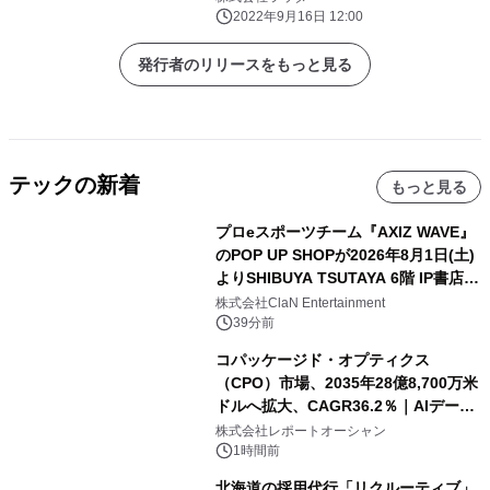
2022年9月16日 12:00
発行者のリリースをもっと見る
テックの新着
もっと見る
プロeスポーツチーム『AXIZ WAVE』
のPOP UP SHOPが2026年8月1日(土)
よりSHIBUYA TSUTAYA 6階 IP書店で
開催決定！！
株式会社ClaN Entertainment
39分前
コパッケージド・オプティクス
（CPO）市場、2035年28億8,700万米
ドルへ拡大、CAGR36.2％｜AIデータ
センター・高速光通信需要が成長を加
株式会社レポートオーシャン
速
1時間前
北海道の採用代行「リクルーティブ」