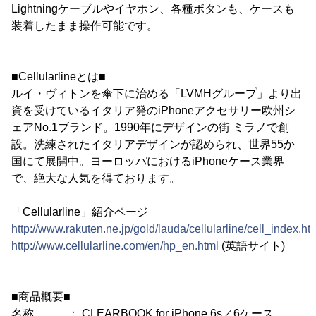
Lightningケーブルやイヤホン、各種ボタンも、ケースも
装着したまま操作可能です。
■Cellularlineとは■
ルイ・ヴィトンを傘下に治める「LVMHグループ」より出
資を受けているイタリア発のiPhoneアクセサリー欧州シ
ェアNo.1ブランド。1990年にデザインの街 ミラノで創
設。洗練されたイタリアデザインが認められ、世界55か
国にて展開中。ヨーロッパにおけるiPhoneケース業界
で、絶大な人気を得ております。
「Cellularline」紹介ページ
http://www.rakuten.ne.jp/gold/lauda/cellularline/cell_index.ht
http://www.cellularline.com/en/hp_en.html
(英語サイト)
■商品概要■
名称 ： CLEARBOOK for iPhone 6s／6ケース