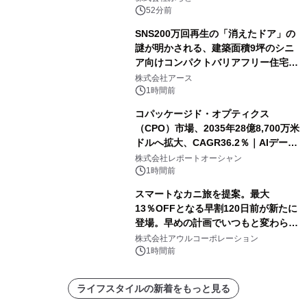
52分前
SNS200万回再生の「消えたドア」の
謎が明かされる、建築面積9坪のシニ
ア向けコンパクトバリアフリー住宅が
誕生
株式会社アース
1時間前
コパッケージド・オプティクス
（CPO）市場、2035年28億8,700万米
ドルへ拡大、CAGR36.2％｜AIデータ
センター・高速光通信需要が成長を加
株式会社レポートオーシャン
速
1時間前
スマートなカニ旅を提案。最大
13％OFFとなる早割120日前が新たに
登場。早めの計画でいつもと変わらぬ
大人の冬旅を。ー夕日ヶ浦温泉「佳松
株式会社アウルコーポレーション
苑 別邸ふうか」ー
1時間前
ライフスタイルの新着をもっと見る