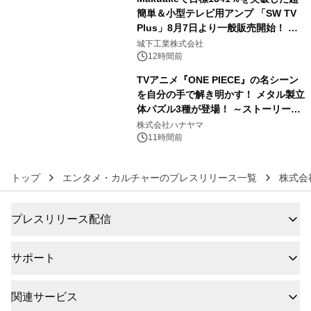
簡単＆小型テレビ用アンプ 「SW TV
Plus」8月7日より一般販売開始！ ケ
5
ーブル1本つなぐだけ、テレビの音が
城下工業株式会社
ぐっと豊かに
12時間前
TVアニメ『ONE PIECE』の名シーン
を自分の手で解き明かす！ メタル製立
体パズル3種が登場！ ～ストーリーと
6
ギミックが融合した 大人の体験型パズ
株式会社ハナヤマ
ルが8月7日(金)12時より先行予約受付
11時間前
開始～
トップ
エンタメ・カルチャーのプレスリリース一覧
株式会
プレスリリース配信
サポート
関連サービス