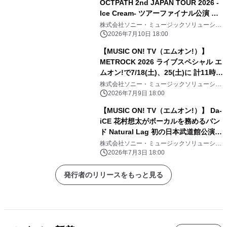
OCTPATH 2nd JAPAN TOUR 2026 -
Ice Cream- ツアーファイナル公演 エ
ムオン!で7/19(日)夜6時30分～独占生
株式会社ソニー・ミュージックソリューショ
ンズ
中継！ 直筆サイン入りTシャツ プレゼ
2026年7月10日 18:00
ントキャンペーン実施中！
【MUSIC ON! TV（エムオン!）】
METROCK 2026 ライブスペシャル エ
ムオン!で7/18(土)、25(土)に 計11時間
にわたってテレビ独占放送！
株式会社ソニー・ミュージックソリューショ
ンズ
2026年7月9日 18:00
【MUSIC ON! TV（エムオン!）】 Da-
iCE 花村想太がボーカルを務めるバン
ド Natural Lag 初の日本武道館公演へ
向けた想いに迫る！ 過去最大級ライブ
株式会社ソニー・ミュージックソリューショ
ンズ
ツアー初日舞台裏にも密着！ エムオ
2026年7月3日 18:00
ン!で7/14(火)夜10時～オンエア！
発行者のリリースをもっと見る