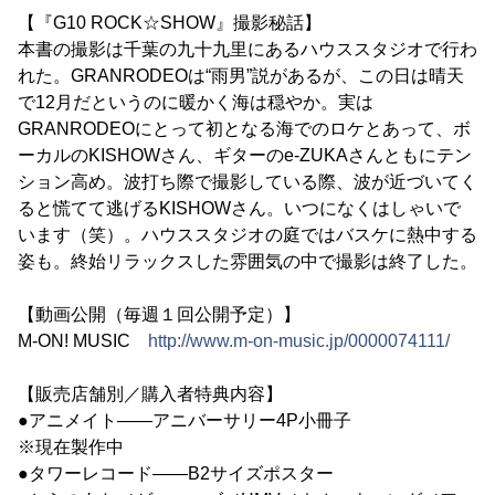
【『G10 ROCK☆SHOW』撮影秘話】
本書の撮影は千葉の九十九里にあるハウススタジオで行わ
れた。GRANRODEOは“雨男”説があるが、この日は晴天
で12月だというのに暖かく海は穏やか。実は
GRANRODEOにとって初となる海でのロケとあって、ボ
ーカルのKISHOWさん、ギターのe-ZUKAさんともにテン
ション高め。波打ち際で撮影している際、波が近づいてく
ると慌てて逃げるKISHOWさん。いつになくはしゃいで
います（笑）。ハウススタジオの庭ではバスケに熱中する
姿も。終始リラックスした雰囲気の中で撮影は終了した。
【動画公開（毎週１回公開予定）】
M-ON! MUSIC
http://www.m-on-music.jp/0000074111/
【販売店舗別／購入者特典内容】
●アニメイト――アニバーサリー4P小冊子
※現在製作中
●タワーレコード――B2サイズポスター