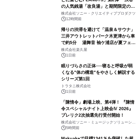
の人気銭湯「改良湯」と期間限定のコ
1
ラボレーション サウナイキタイコラ
株式会社ソニー・クリエイティブプロダクツ
ボグッズも発売決定！
12時間前
帰りの渋滞を避けて「温泉＆サウナ」
三井アウトレットパーク木更津から車
で約5分 湯舞音 袖ケ浦店が夏フェア
2
メニューを提供
株式会社楽久屋
1日前
眠りづらさの正体──寝ると呼吸が弱
くなる"体の構造"をやさしく解説する
シリーズ第1回
3
トラタニ株式会社
1日前
「陳情令」劇場上映、第4弾！ 『陳情
令スペシャルナイト上映会Ⅳ 2026』
プレリク2次抽選先行受付開始！
4
株式会社ソニー・ミュージックソリューショ
ンズ
5時間前
Makuakeで目標1341％を突破した超