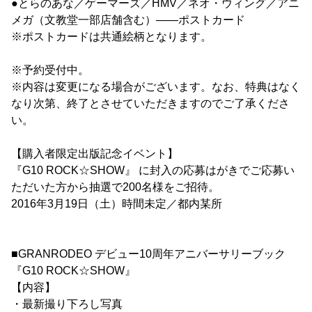
●とらのあな／ゲーマーズ／HMV／ネオ・ウィング／アニ
メガ（文教堂一部店舗含む）――ポストカード
※ポストカードは共通絵柄となります。
※予約受付中。
※内容は変更になる場合がございます。なお、特典はなく
なり次第、終了とさせていただきますのでご了承くださ
い。
【購入者限定出版記念イベント】
『G10 ROCK☆SHOW』 に封入の応募はがきでご応募い
ただいた方から抽選で200名様をご招待。
2016年3月19日（土）時間未定／都内某所
■GRANRODEO デビュー10周年アニバーサリーブック
『G10 ROCK☆SHOW』
【内容】
・最新撮り下ろし写真