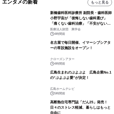
エンタメの新着
もっと見る
新橋歯科医科診療所 副院長・歯科医師
小野宇宙が「後悔しない歯科選び」
「痛くない歯科治療」「不安がない治
療計画」をテーマに専門監修
医療法人財団 興学会
4時間前
名古屋で毎日開催、イマーシブシアタ
ーの常設施設をオープン！
クローズシアター
4時間前
広島生まれのぷよぷよ 広島企業No.1
の“ぷよぷよ愛”が決定！
広島ホームテレビ
5時間前
高断熱住宅専門誌「だん25」発売！
日々のストレス軽減、暮らしはもっと
自由に