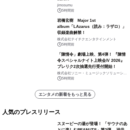
jimosumu
5時間前
岩橋玄樹 Major 1st
album「LAzarus（読み：ラザロ）」
収録楽曲解禁！
株式会社テイチクエンタテインメント
5時間前
「陳情令」劇場上映、第4弾！ 『陳情
令スペシャルナイト上映会Ⅳ 2026』
プレリク2次抽選先行受付開始！
株式会社ソニー・ミュージックソリューショ
ンズ
5時間前
エンタメの新着をもっと見る
人気のプレスリリース
スヌーピーの湯が登場！ 「サウナのあ
とに楽しむPEANUTS」第2弾 渋谷