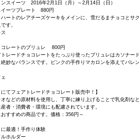
ンスイーツ 2016年2月1日（月）～2月14日（日）
イーツプレート 880円
とハートのレアチーズケーキをメインに、雪だるまチョコとサ
皿です。
レス
コレートのブリュレ 800円
アトレードチョコレートをたっぷり使ったブリュレはカソナー
と絶妙なバランスです。ピンクの手作りマカロンを添えてバレ
フェ
ィにてフェアトレードチョコレート販売中！】
カオなどの原材料を使用し、丁寧に練り上げることで乳化剤な
生産者・消費者・環境にも配慮されています。
おすすめの商品です。価格：356円～
トに最適！手作り体験
ドルホルダー