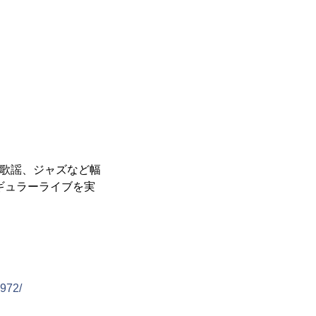
和歌謡、ジャズなど幅
ギュラーライブを実
8972/