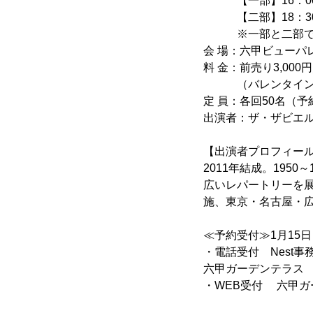
【一部】16：00開
【二部】18：30開
※一部と二部で曲
会 場：六甲ビューパ
料 金：前売り3,000円
（バレンタイン特
定 員：各回50名（
出演者：ザ・ザビエ
【出演者プロフィー
2011年結成。19
広いレパートリーを展
施、東京・名古屋・
≪予約受付≫1月15
・電話受付 Nest事務所 
六甲ガーデンテラス TE
・WEB受付 六甲ガ