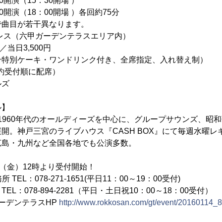
演（15：30開場 ）
演（18：00開場 ）各回約75分
目が若干異なります。
レス（六甲ガーデンテラスエリア内）
／当日3,500円
別ケーキ・ワンドリンク付き、全席指定、入れ替え制）
予約受付順に配席）
ルズ
ル】
50～1960年代のオールディーズを中心に、グループサウンズ、昭
開。神戸三宮のライブハウス『CASH BOX』にて毎週水曜レ
広島・九州など全国各地でも公演多数。
日（金）12時より受付開始！
TEL：078-271-1651(平日11：00～19：00受付)
L：078‐894‐2281（平日・土日祝10：00～18：00受付）
ーデンテラスHP
http://www.rokkosan.com/gt/event/20160114_