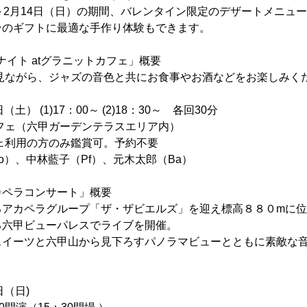
～2月14日（日）の期間、バレンタイン限定のデザートメニュ
ンのギフトに最適な手作り体験もできます。
ナイト atグラニットカフェ」概要
を見ながら、ジャズの音色と共にお食事やお酒などをお楽しみく
（土） (1)17：00～ (2)18：30～ 各回30分
フェ（六甲ガーデンテラスエリア内）
ェ利用の方のみ鑑賞可。予約不要
o）、中林藍子（Pf）、元木太郎（Ba）
カペラコンサート」概要
るアカペラグループ「ザ・ザビエルズ」を迎え標高８８０mに
る六甲ビューパレスでライブを開催。
スイーツと六甲山から見下ろすパノラマビューとともに素敵な
日（日)