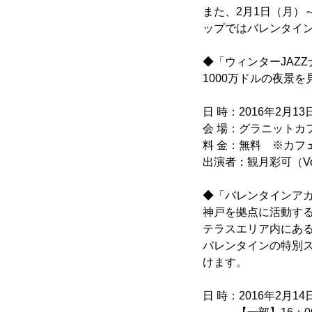
また、2月1日（月）
ップではバレンタイ
◆「ウィンターJAZZ
1000万ドルの夜景
日 時：2016年2月13日
会 場：グラニットカ
料 金：無料 ※カフ
出演者：観月彩可（V
◆「バレンタインア
神戸を拠点に活動す
テラスエリア内にあ
バレンタインの特別
けます。
日 時：2016年2月14