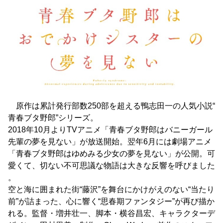
原作は累計発行部数250部を超える鴨志田一の人気小説“
青春ブタ野郎”シリーズ。
2018年10月よりTVアニメ「青春ブタ野郎はバニーガール
先輩の夢を見ない」が放送開始。翌年6月には劇場アニメ
「青春ブタ野郎はゆめみる少女の夢を見ない」が公開。可
愛くて、切ない不可思議な物語は大きな反響を呼びました
。
空と海に囲まれた街“藤沢”を舞台にかけがえのない“当たり
前”が詰まった、心に響く“思春期ファンタジー”が再び描か
れる。監督・増井壮一、脚本・横谷昌宏、キャラクターデ