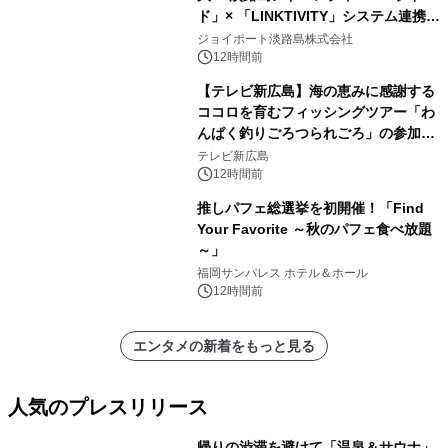
ド」× 「LINKTIVITY」システム連携を
開始！
ジョイポート淡路島株式会社
12時間前
【テレビ新広島】海の恵みに感謝する
ココロを育むフィッシングツアー「わ
んぱく釣りごろつられごろ」の参加小
学生を募集
テレビ新広島
12時間前
推しパフェ総選挙を初開催！「Find
Your Favorite ～秋のパフェ食べ放題
～」
福岡サンパレス ホテル＆ホール
12時間前
エンタメの新着をもっと見る
人気のプレスリリース
帰りの渋滞を避けて「温泉＆サウナ」