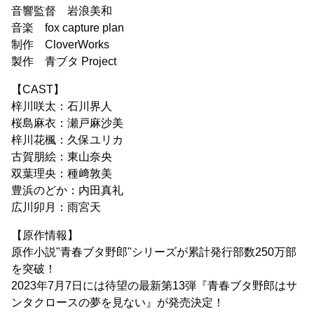
音響監督 岩浪美和
音楽 fox capture plan
制作 CloverWorks
製作 青ブタ Project
【CAST】
梓川咲太：石川界人
桜島麻衣：瀬戸麻沙美
梓川花楓：久保ユリカ
古賀朋絵：東山奈央
双葉理央：種﨑敦美
豊浜のどか：内田真礼
広川卯月：雨宮天
【原作情報】
原作小説"青春ブタ野郎"シリーズが累計発行部数250万部
を突破！
2023年7月7日には待望の最新第13弾『青春ブタ野郎はサ
ンタクロースの夢を見ない』が発売決定！