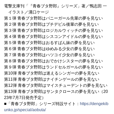
電撃文庫刊「『青春ブタ野郎』シリーズ」著／鴨志田 一
イラスト／溝口ケージ
第１弾 青春ブタ野郎はバニーガール先輩の夢を見ない
第２弾 青春ブタ野郎はプチデビル後輩の夢を見ない
第３弾 青春ブタ野郎はロジカルウィッチの夢を見ない
第４弾 青春ブタ野郎はシスコンアイドルの夢を見ない
第５弾 青春ブタ野郎はおるすばん妹の夢を見ない
第６弾 青春ブタ野郎はゆめみる少女の夢を見ない
第７弾 青春ブタ野郎はハツコイ少女の夢を見ない
第８弾 青春ブタ野郎はおでかけシスターの夢を見ない
第９弾 青春ブタ野郎はランドセルガールの夢を見ない
第10弾 青春ブタ野郎は迷えるシンガーの夢を見ない
第11弾 青春ブタ野郎はナイチンゲールの夢を見ない
第12弾 青春ブタ野郎はマイスチューデントの夢を見ない
第13弾 青春ブタ野郎はサンタクロースの夢を見ない（20
23年7月7日発売予定）
■「青春ブタ野郎」シリーズ特設サイト：
https://dengekib
unko.jp/special/aobuta/