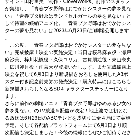
ザイン・田村里美、制作・CloverWorks、前作のスタッフ
が集結し、「青春ブタ野郎はおでかけシスターの夢を見な
い」「青春ブタ野郎はランドセルガールの夢を見ない」と
して待望の続編アニメ化。「青春ブタ野郎はおでかけシス
ターの夢を見ない」は2023年6月23日(金)劇場公開します
。
この度、「青春ブタ野郎はおでかけシスターの夢を見な
い」完成披露上映会の実施決定！当日は桜島麻衣役・瀬戸
麻沙美、梓川花楓役・久保ユリカ、古賀朋絵役・東山奈央
、広川卯月役・雨宮天が登壇いたします。また完成披露上
映会を祝して6月3日より新規描きおろしを使用したA3ポ
スター付き記念前売券の発売決定！購入特典にはこちらも
新規描きおろしとなるSDキャラクターステッカーになり
ます。
さらに前作の劇場アニメ「青春ブタ野郎はゆめみる少女の
夢を見ない」のTV放送＆配信が決定！地上波では初とな
る放送は6月23日のABCテレビを皮切りに全４局にて実施
予定。そして各配信プラットフォームにて6月1日より順
次配信も決定しました！今後の続報にもぜひご期待くださ