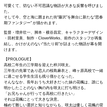
可愛くて、切ない不可思議な物語が大きな反響を呼びまし
た。
そして今、空と海に囲まれた街“藤沢”を舞台に新たな“思春
期ファンタジー” が描かれます。
監督・増井壮一、脚本・横谷昌宏、キャラクターデザイン
・田村里美、制作・CloverWorks、前作のスタッフが再集
結し、かけがえのない“当たり前”が詰まった物語が幕を開
けます。
【PROLOGUE】
高校二年生の三学期を迎えた梓川咲太。
三年生の先輩であり恋人の桜島麻衣と、峰ヶ原高校で一緒
に過ごせる学生生活も残り僅かとなった。
そんななか、長年おうち大好きだった妹の花楓は、誰にも
明かしたことのない胸の内を咲太に打ち明ける。
「お兄ちゃんが行ってる高校に行きたい」
それは花楓にとって大きな決意。
極めて難しい選択と知りながらも、咲太は優しく花楓の背