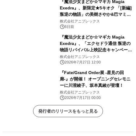
『魔法少女まどか☆マギカ Magia
Exedra』、新限定★5キオク 「[新編]
叛逆の物語」の美樹さやか&巴マミ登
場！「[新編]叛逆の物語」リバイバル
株式会社アニプレックス
上映記念でマギカストーン最大9,000
6日前
個もらえる！
『魔法少女まどか☆マギカ Magia
Exedra』、「エクセドラ通信 叛逆の
物語リバイバル上映記念キャンペーン
情報解禁SP」が7月30日(木)20時〜生
株式会社アニプレックス
配信決定！
2026年7月27日 12:00
『Fate/Grand Order展 -星見の回
廊-』が開催！ オープニングセレモニ
ーに川澄綾子、坂本真綾が登壇！
株式会社アニプレックス
2026年7月17日 00:00
発行者のリリースをもっと見る