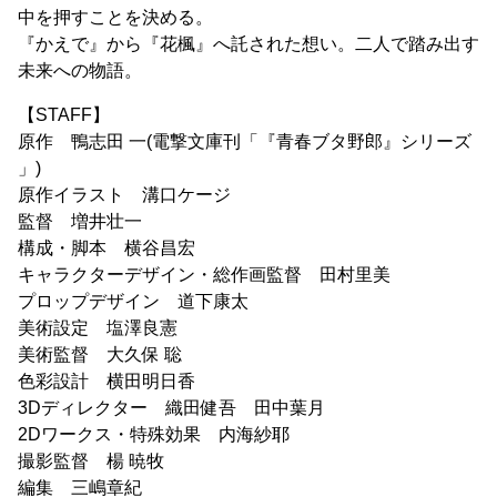
中を押すことを決める。
『かえで』から『花楓』へ託された想い。二人で踏み出す
未来への物語。
【STAFF】
原作 鴨志田 一(電撃文庫刊「『青春ブタ野郎』シリーズ
」)
原作イラスト 溝口ケージ
監督 増井壮一
構成・脚本 横谷昌宏
キャラクターデザイン・総作画監督 田村里美
プロップデザイン 道下康太
美術設定 塩澤良憲
美術監督 大久保 聡
色彩設計 横田明日香
3Dディレクター 織田健吾 田中葉月
2Dワークス・特殊効果 内海紗耶
撮影監督 楊 暁牧
編集 三嶋章紀