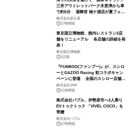
三井アウトレットパーク木更津から車
で約5分 湯舞音 袖ケ浦店が夏フェア
1
メニューを提供
株式会社楽久屋
17時間前
東京国立博物館、館内レストラン3店
舗をリニューアル 各店舗の詳細を発
表！
2
東京国立博物館
1日前
『FUNBOO(ファンブー)』が、スシロ
ーとGAZOO Racing 初コラボキャン
ペーンに登場 全国のスシロー店舗で
3
GR 4車種の FUNBOO(ミニカー)付き
株式会社JAM
メニューが展開されます
11時間前
株式会社バブル、伊勢原市へ3人乗り
EVトゥクトゥク 「VIVEL COCO」を
寄贈
4
株式会社バブル
17時間前