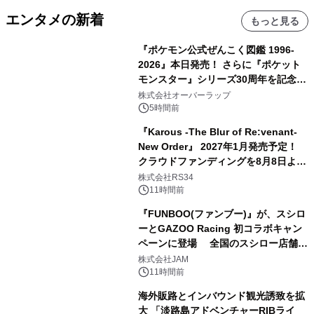
エンタメの新着
もっと見る
『ポケモン公式ぜんこく図鑑 1996-
2026』本日発売！ さらに『ポケット
モンスター』シリーズ30周年を記念し
た画集『ポケットモンスター ビジュア
株式会社オーバーラップ
ルアートブック』の発売決定！ 2026
5時間前
年12月18日（金）、3冊同時発売！
『Karous -The Blur of Re:venant-
New Order』 2027年1月発売予定！
クラウドファンディングを8月8日より
開始
株式会社RS34
11時間前
『FUNBOO(ファンブー)』が、スシロ
ーとGAZOO Racing 初コラボキャン
ペーンに登場 全国のスシロー店舗で
GR 4車種の FUNBOO(ミニカー)付き
株式会社JAM
メニューが展開されます
11時間前
海外販路とインバウンド観光誘致を拡
大 「淡路島アドベンチャーRIBライ