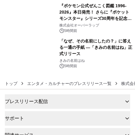
『ポケモン公式ぜんこく図鑑 1996-
2026』本日発売！ さらに『ポケット
モンスター』シリーズ30周年を記念し
5
た画集『ポケットモンスター ビジュア
株式会社オーバーラップ
ルアートブック』の発売決定！ 2026
5時間前
年12月18日（金）、3冊同時発売！
「なぜ、その名前にしたの？」に答え
る一通の手紙 ―「きみの名前はね」正
式リリース
6
きみの名前はね
5時間前
トップ
エンタメ・カルチャーのプレスリリース一覧
株式会
プレスリリース配信
サポート