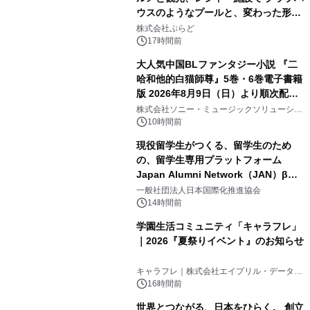
ウスのようなプールと、変わった形の
2
サウナも 「THE BOXY AWAJI」のお
株式会社ぷらど
得な素泊まり連泊プランで
17時間前
大人気中国BLファンタジー小説 『二
哈和他的白猫師尊』5巻・6巻電子書籍
版 2026年8月9日（日）より順次配信
3
開始
株式会社ソニー・ミュージックソリューショ
ンズ
10時間前
現役留学生がつくる、留学生のため
の、留学生専用プラットフォーム
Japan Alumni Network（JAN）β版
4
をリリース
一般社団法人日本国際化推進協会
14時間前
学園生活コミュニティ「キャラフレ」
｜2026『夏祭りイベント』のお知らせ
5
キャラフレ｜株式会社エイプリル・データ・
デザインズ
16時間前
世界とつながる、日本をひらく。 創立