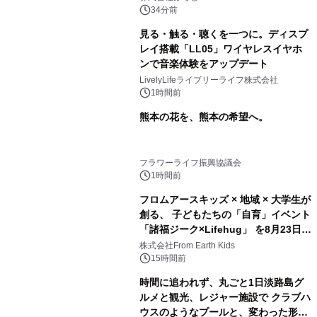
スの2施設で
34分前
見る・触る・聴くを一つに。ディスプ
レイ搭載「LL05」ワイヤレスイヤホ
ンで音楽体験をアップデート
LivelyLifeライブリーライフ株式会社
1時間前
熊本の花を、熊本の希望へ。
フラワーライフ振興協議会
1時間前
フロムアースキッズ × 地域 × 大学生が
創る、 子どもたちの「自育」イベント
「諸福ジーク×Lifehug」 を8月23日
(日)開催
株式会社From Earth Kids
15時間前
時間に追われず、丸ごと1日淡路島グ
ルメと観光、レジャー施設で クラブハ
ウスのようなプールと、変わった形の