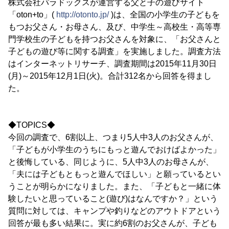
株式会社パラドックスが運営する父と子の遊びサイト
「oton+to」(
http://otonto.jp/
)は、全国の小学生の子どもを
もつお父さん・お母さん、及び、中学生～高校生・高等専
門学校生の子どもを持つお父さんを対象に、「お父さんと
子どもの遊び等に関する調査」を実施しました。調査方法
はインターネットリサーチ、調査期間は2015年11月30日
(月)～2015年12月1日(火)。合計312名から回答を得まし
た。
◆TOPICS◆
今回の調査で、6割以上、つまり5人中3人のお父さんが、
「子どもが小学生のうちにもっと遊んでおけばよかった」
と後悔している、同じように、5人中3人のお母さんが、
「夫には子どもともっと遊んでほしい」と願っているとい
うことが明らかになりました。また、「子どもと一緒に体
験したいと思っていること(遊び)はなんですか？」という
質問に対しては、キャンプや釣りなどのアウトドアという
回答が最も多い結果に。実に約6割のお父さんが、子ども