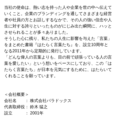
当社の使命は、熱い志を持った人や企業を世の中へ伝えて
いくこと。企業のブランディングを通してさまざまな経営
者や社員の方とお話しするなかで、その人の強い信念や人
生に対する誇りといったものがにじみ出た瞬間に、ハッと
させられることが多々ありました。
そうした心に残り、私たちの人生に影響を与えた「言葉」
をまとめた書籍『はたらく言葉たち』を、設立10周年と
なる2011年から定期的に発行しています。
「どんな偉人の言葉よりも、目の前で頑張っている人の言
葉を愛したい」という想いをベースにしており、この「は
たらく言葉たち」が日本を元気にするために、はたらいて
くれることを願っています。
＜会社概要＞
会社名 ： 株式会社パラドックス
代表取締役： 鈴木 猛之
設立 ： 2001年