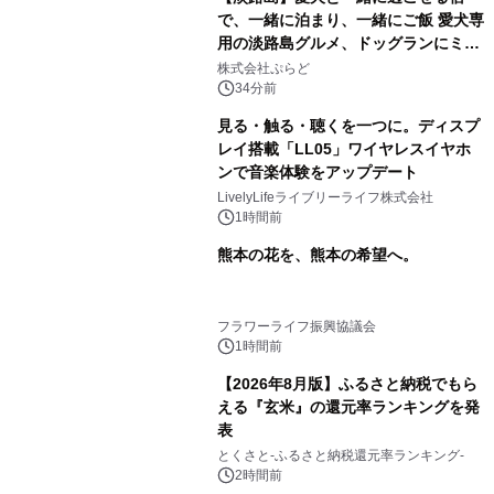
で、一緒に泊まり、一緒にご飯 愛犬専
用の淡路島グルメ、ドッグランにミニ
プール グランピングとトレーラーハウ
株式会社ぷらど
スの2施設で
34分前
見る・触る・聴くを一つに。ディスプ
レイ搭載「LL05」ワイヤレスイヤホ
ンで音楽体験をアップデート
LivelyLifeライブリーライフ株式会社
1時間前
熊本の花を、熊本の希望へ。
フラワーライフ振興協議会
1時間前
【2026年8月版】ふるさと納税でもら
える『玄米』の還元率ランキングを発
表
とくさと-ふるさと納税還元率ランキング-
2時間前