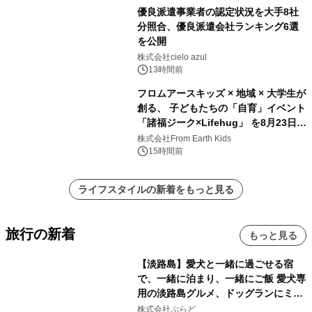
優良派遣事業者の認定状況を大手8社
分照合、優良派遣会社ランキング6選
を公開
株式会社cielo azul
13時間前
フロムアースキッズ × 地域 × 大学生が
創る、 子どもたちの「自育」イベント
「諸福ジーク×Lifehug」 を8月23日
(日)開催
株式会社From Earth Kids
15時間前
ライフスタイルの新着をもっと見る
旅行の新着
もっと見る
【淡路島】愛犬と一緒に過ごせる宿
で、一緒に泊まり、一緒にご飯 愛犬専
用の淡路島グルメ、ドッグランにミニ
プール グランピングとトレーラーハウ
株式会社ぷらど