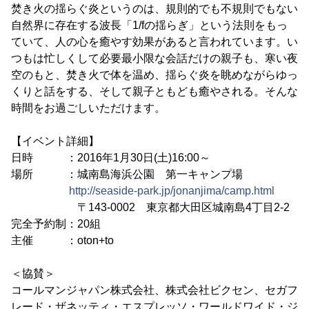
焚き火の揺らぐ炎というのは、規則的でも不規則でもない
自然界に存在する波長「1/fの揺らぎ」という法則をもっ
ていて、人の心を癒やす効果があると言われています。い
つもは忙しくして必要最小限な会話だけの親子も、寒い夜
空のもと、焚き火で体を温め、揺らぐ炎を眺めながらゆっ
くりと話をする、そして親子ともども癒やされる。そんな
時間をお過ごしいただけます。
【イベント詳細】
日時 ：2016年1月30日(土)16:00～
場所 ：城南島海浜公園 第一キャンプ場
http://seaside-park.jp/jonanjima/camp.html
〒143-0002 東京都大田区城南島4丁目2-2
完全予約制：20組
主催 ：oton+to
＜協賛＞
コールマンジャパン株式会社、株式会社ビクセン、セガフ
レード・ザネッティ・エスプレッソ・ワールドワイド・ジ