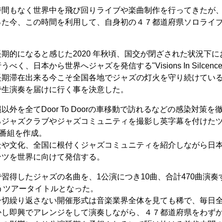
時間もなく世界中を飛び回りライブや楽曲制作を行ってきたが
った今、この時間を利用して、自身初の４７都道府県ソロライ
期的になると感じた2020 年秋頃、国交が閉ざされた状況下
く、日本から世界へジャズを発信する"Visions In Silcen
長期滞在出来る今こそ全国各地でジャズの灯火を守り続けている
で生演奏を届けに行く事を決意した。
外を全てDoor To Doorの車移動で訪れるなどの感染対策
るジャズクラブやジャズコミュニティを撮影し英字幕を付けた
be番組を作成。
景や文化、全国に根付くジャズコミュニティを紹介しながら日
ンツを世界に向けて発信する。
得したジャズの名曲を、1公演につき10曲、合計470曲演奏する
ey"というツアータイトルとなった。
一切繰り返さない開催形式は音楽業界全体を見ても稀で、毎日
かし即興でアレンジをして演奏しながら、４７都道府県をわず