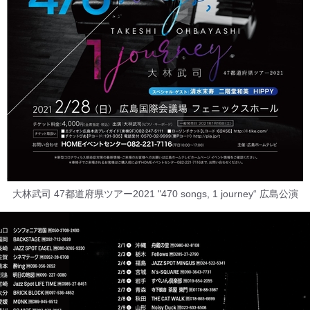
大林武司 47都道府県ツアー2021 "470 songs, 1 journey“ 広島公演