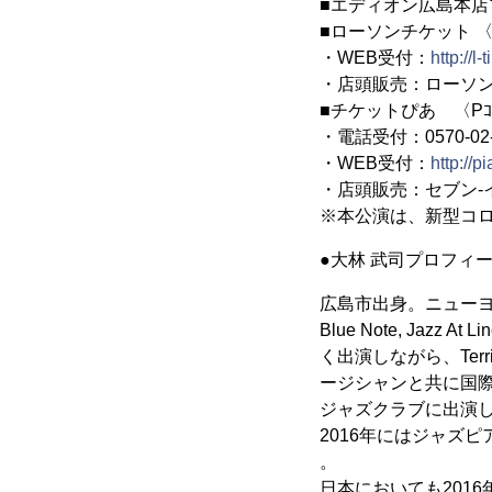
■エディオン広島本店プレ
■ローソンチケット 〈Lｺ
・WEB受付：
http://l-
・店頭販売：ローソン
■チケットぴあ 〈Pｺｰﾄ
・電話受付：0570-0
・WEB受付：
http://pi
・店頭販売：セブン-
※本公演は、新型コ
●大林 武司プロフィー
広島市出身。ニュー
Blue Note, Jaz
く出演しながら、Terri Ly
ージシャンと共に国
ジャズクラブに出演
2016年にはジャズピアノの
。
日本においても2016