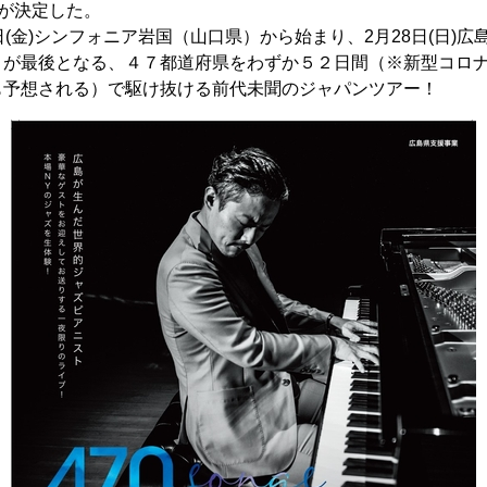
催が決定した。
日(金)シンフォニア岩国（山口県）から始まり、2月28日(日)
）が最後となる、４７都道府県をわずか５２日間（※新型コロ
も予想される）で駆け抜ける前代未聞のジャパンツアー！