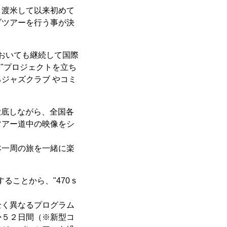
、渡米して以来初めて
ブツアーを行う事が決
においても継続して国際
ce"プロジェクトを立ち
ジャズクラブ やコミ
を徹底しながら、全国各
ツアー道中の映像をシ
本一周の旅を一緒に楽
ことから、"470 s
全く異なるプログラム
か５２日間（※新型コ