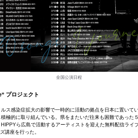
全国公演日程
lence” プロジェクト
イルス感染症拡大の影響で一時的に活動の拠点を日本に置いて
も積極的に取り組んでいる。県をまたいだ往来も困難であった
IPPYら広島で活動するアーティストを迎えた無料配信ライブを行
ャズ講座を行った。