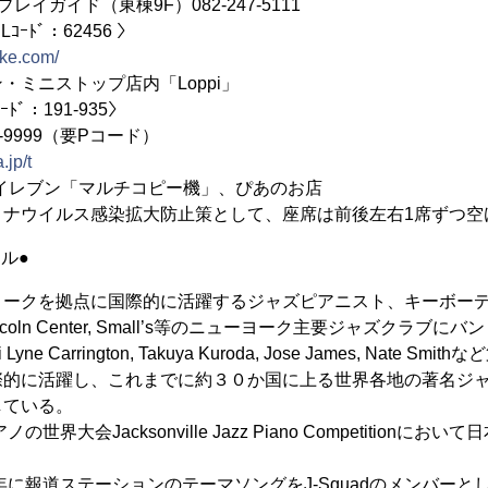
イガイド（東棟9F）082-247-5111
ｰﾄﾞ：62456 〉
tike.com/
・ミニストップ店内「Loppi」
ﾞ：191-935〉
2-9999（要Pコード）
a.jp/t
イレブン「マルチコピー機」、ぴあのお店
ロナウイルス感染拡大防止策として、座席は前後左右1席ずつ空
ル●
ヨークを拠点に国際的に活躍するジャズピアニスト、キーボー
z At Lincoln Center, Small’s等のニューヨーク主要ジャズク
ne Carrington, Takuya Kuroda, Jose James, Nate 
際的に活躍し、これまでに約３０か国に上る世界各地の著名ジ
している。
世界大会Jacksonville Jazz Piano Competitionに
年に報道ステーションのテーマソングをJ-Squadのメンバーとし