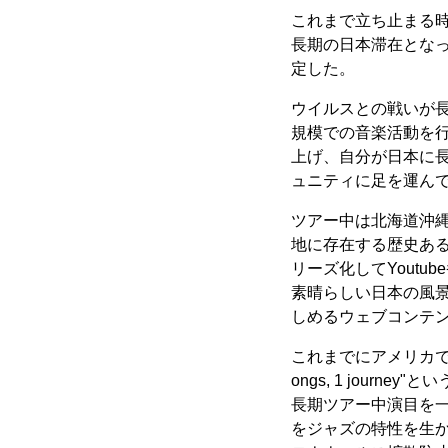
これまで立ち止まる
長期の日本滞在とな
定した。
ウイルスとの戦いが長
規模での音楽活動を行うべ
上げ、自分が日本に
ュニティに足を運ん
ツアー中は北海道沖縄以
地に存在する歴史あ
リーズ化してYoutu
素晴らしい日本の風
しめるウェブコンテ
これまでにアメリカで習
ongs, 1 journ
長期ツアー中演目を
をジャズの特性を生