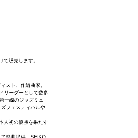
けて販売します。
ディスト、作編曲家。
ラブにバンドリーダーとして数多
Smithなど第一線のジャズミュ
ャズフェスティバルや
おいて日本人初の優勝を果たす
て楽曲提供、SEIKO