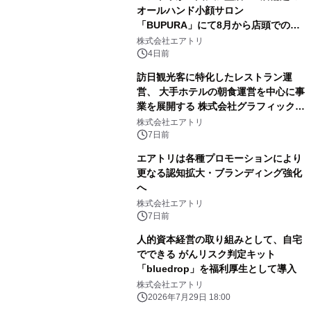
オールハンド小顔サロン
「BUPURA」にて8月から店頭でのプ
レゼント企画を開始！
株式会社エアトリ
4日前
訪日観光客に特化したレストラン運
営、 大手ホテルの朝食運営を中心に事
業を展開する 株式会社グラフィックホ
ールディングスと資本業務提携
株式会社エアトリ
7日前
エアトリは各種プロモーションにより
更なる認知拡大・ブランディング強化
へ
株式会社エアトリ
7日前
人的資本経営の取り組みとして、自宅
でできる がんリスク判定キット
「bluedrop」を福利厚生として導入
株式会社エアトリ
2026年7月29日 18:00