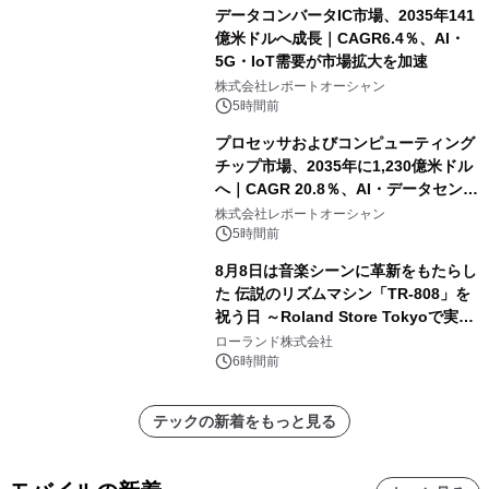
データコンバータIC市場、2035年141
億米ドルへ成長｜CAGR6.4％、AI・
5G・IoT需要が市場拡大を加速
株式会社レポートオーシャン
5時間前
プロセッサおよびコンピューティング
チップ市場、2035年に1,230億米ドル
へ｜CAGR 20.8％、AI・データセンタ
ー需要が成長を牽引
株式会社レポートオーシャン
5時間前
8月8日は音楽シーンに革新をもたらし
た 伝説のリズムマシン「TR-808」を
祝う日 ～Roland Store Tokyoで実機
を展示しての 記念キャンペーンを開
ローランド株式会社
催 英国ラジオ「NTS」の 特別プログ
6時間前
ラムや、「TR-808」を愛する伝説的
アーティストを フィーチャーしたアニ
テックの新着をもっと見る
メーションを公開～