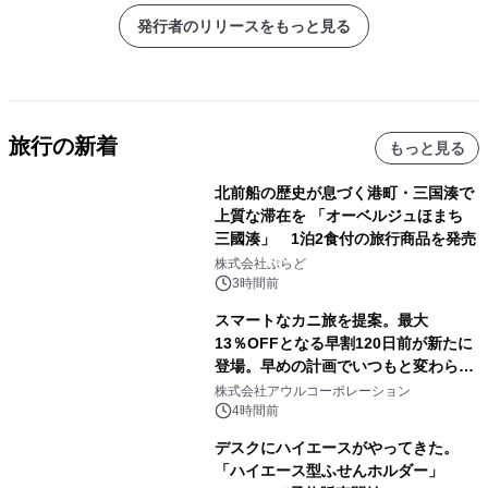
発行者のリリースをもっと見る
旅行の新着
もっと見る
北前船の歴史が息づく港町・三国湊で
上質な滞在を 「オーベルジュほまち
三國湊」 1泊2食付の旅行商品を発売
株式会社ぷらど
3時間前
スマートなカニ旅を提案。最大
13％OFFとなる早割120日前が新たに
登場。早めの計画でいつもと変わらぬ
大人の冬旅を。ー夕日ヶ浦温泉「佳松
株式会社アウルコーポレーション
苑 別邸ふうか」ー
4時間前
デスクにハイエースがやってきた。
「ハイエース型ふせんホルダー」