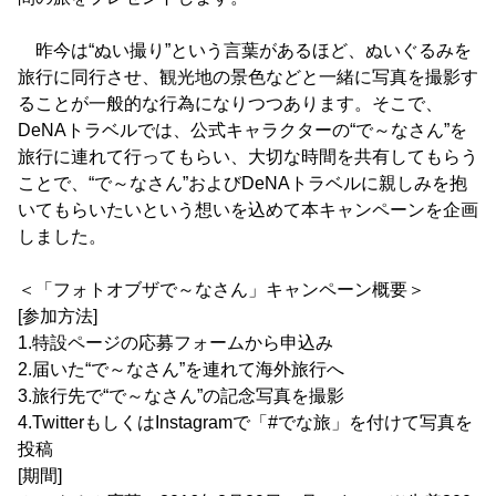
昨今は“ぬい撮り”という言葉があるほど、ぬいぐるみを
旅行に同行させ、観光地の景色などと一緒に写真を撮影す
ることが一般的な行為になりつつあります。そこで、
DeNAトラベルでは、公式キャラクターの“で～なさん”を
旅行に連れて行ってもらい、大切な時間を共有してもらう
ことで、“で～なさん”およびDeNAトラベルに親しみを抱
いてもらいたいという想いを込めて本キャンペーンを企画
しました。
＜「フォトオブザで～なさん」キャンペーン概要＞
[参加方法]
1.特設ページの応募フォームから申込み
2.届いた“で～なさん”を連れて海外旅行へ
3.旅行先で“で～なさん”の記念写真を撮影
4.TwitterもしくはInstagramで「#でな旅」を付けて写真を
投稿
[期間]