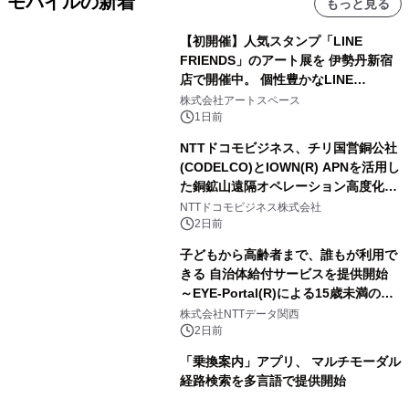
モバイルの新着
もっと見る
【初開催】人気スタンプ「LINE
FRIENDS」のアート展を 伊勢丹新宿
店で開催中。 個性豊かなLINE
FRIENDSの仲間たちが インテリアア
株式会社アートスペース
ートとして新たな魅力を発信。
1日前
NTTドコモビジネス、チリ国営銅公社
(CODELCO)とIOWN(R) APNを活用し
た銅鉱山遠隔オペレーション高度化に
向けた調査・実証を開始
NTTドコモビジネス株式会社
2日前
子どもから高齢者まで、誰もが利用で
きる 自治体給付サービスを提供開始
～EYE-Portal(R)による15歳未満の本
人認証と デジタルデバイド対策で実現
株式会社NTTデータ関西
～
2日前
「乗換案内」アプリ、 マルチモーダル
経路検索を多言語で提供開始