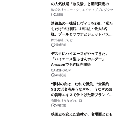
の人気銭湯「改良湯」と期間限定のコ
1
ラボレーション サウナイキタイコラ
株式会社ソニー・クリエイティブプロダクツ
ボグッズも発売決定！
1日前
淡路島の一棟貸しヴィラを2泊、"私た
ちだけ"の別荘に 1日1組・最大8名
様、プールとサウナとジェットバス付
2
きで Villa Mon Temps AWAJIの連泊
株式会社ぷらど
素泊りプラン
4時間前
デスクにハイエースがやってきた。
「ハイエース型ふせんホルダー」
Amazonで予約販売開始
3
CAMSHOP.JP
4時間前
“素材の次は、たれで勝負。”全国約
5％の浜名湖産うなぎを、 うなぎの頭
の旨味エキスで仕上げた新ブランド
4
「井口の誉」誕生
有限会社うなぎの井口
5時間前
映画史を変えた旋律が、名場面ととも