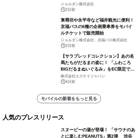
ジョルダン株式会社
2日前
東尋坊や永平寺など福井観光に便利！
京福バスの6種の企画乗車券をモバイ
ルチケットで販売開始
ジョルダン株式会社、京福バス株式会社
2日前
【サラブレッドコレクション】あの名
馬たちがだるまの姿に！ 「ふわころ
BIGだるまぬいぐるみ」をEC限定で受
注販売開始
株式会社エスケイジャパン
4日前
モバイルの新着をもっと見る
人気のプレスリリース
スヌーピーの湯が登場！ 「サウナのあ
とに楽しむPEANUTS」第2弾 渋谷