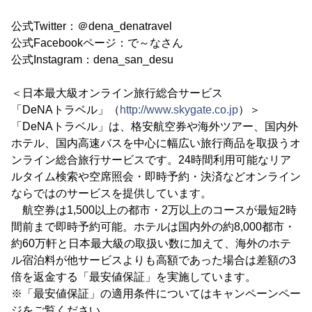
公式Twitter：＠dena_denatravel
公式Facebookページ：で～なさん
公式Instagram：dena_san_desu
＜日本最大級オンライン旅行総合サービス
「DeNAトラベル」（
http://www.skygate.co.jp
）＞
「DeNAトラベル」は、格安航空券や海外ツアー、国内外
ホテル、国内高速バスを中心に幅広い旅行商品を取扱うオ
ンライン総合旅行サービスです。24時間利用可能なリア
ルタイム検索や空席照会・即時予約・決済などオンライン
ならではのサービスを提供しています。
航空券は1,500以上の都市・2万以上のコースが最短2時
間前まで即時予約可能。ホテルは国内外の約8,000都市・
約60万軒と日本最大級の取扱い数に加えて、海外のホテ
ル宿泊料が他サービスよりも高額であった場合は差額の3
倍を返金する「最安値保証」を実施しています。
※「最安値保証」の適用条件についてはキャンペーンペー
ジをご覧ください。