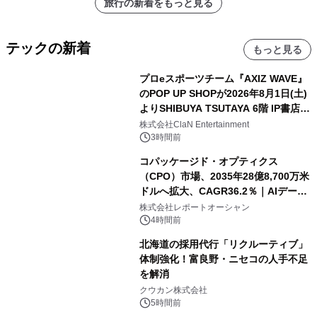
旅行の新着をもっと見る
テックの新着
もっと見る
プロeスポーツチーム『AXIZ WAVE』
のPOP UP SHOPが2026年8月1日(土)
よりSHIBUYA TSUTAYA 6階 IP書店で
開催決定！！
株式会社ClaN Entertainment
3時間前
コパッケージド・オプティクス
（CPO）市場、2035年28億8,700万米
ドルへ拡大、CAGR36.2％｜AIデータ
センター・高速光通信需要が成長を加
株式会社レポートオーシャン
速
4時間前
北海道の採用代行「リクルーティブ」
体制強化！富良野・ニセコの人手不足
を解消
クウカン株式会社
5時間前