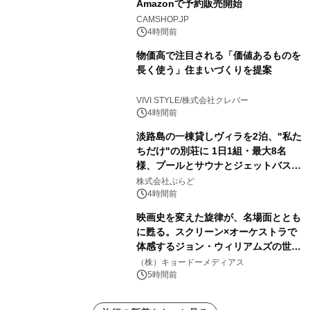
Amazonで予約販売開始
CAMSHOP.JP
4時間前
物価高で注目される「価値あるものを
長く使う」住まいづくりを提案
VIVI STYLE/株式会社クレバー
4時間前
淡路島の一棟貸しヴィラを2泊、"私た
ちだけ"の別荘に 1日1組・最大8名
様、プールとサウナとジェットバス付
きで Villa Mon Temps AWAJIの連泊
株式会社ぷらど
素泊りプラン
4時間前
映画史を変えた旋律が、名場面ととも
に甦る。スクリーン×オーケストラで
体感するジョン・ウィリアムズの世
界。ジョン・ウィリアムズ：シネマ・
（株）キョードーメディアス
スペクタキュラー・コンサート 開催決
5時間前
定！