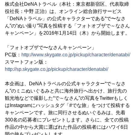
株式会社DeNAトラベル（本社：東京都新宿区、代表取締
役社長：中野 正治）は、オンライン総合旅行サービス
「DeNAトラベル」の公式キャラクターである“で〜なさ
ん”の“ぬい撮り”写真を投稿する「フォトオブザで～なさん
キャンペーン」を2016年1月14日（木）から開始します。
「フォトオブザで〜なさんキャンペーン」
PC版：
http://www.skygate.co.jp/pickup/character/denatabi/
スマートフォン版：
http://sp.skygate.co.jp/pickup/character/denatabi/
本企画は、DeNAトラベルの公式キャラクター“で～なさ
ん”のミニぬいぐるみと共に海外旅行へ出かけ、旅行先の
観光地などで撮影した“で～なさん”の写真をTwitterもしく
はInstagramにハッシュタグ「#でな旅」をつけて投稿する
キャンペーンです。旅に同行させるぬいぐるみは、先着
300名の応募者にプレゼントします。さらに、全ての投稿
作品の中から大賞に選ばれた作品の投稿者にはハワイ6日
間の旅をプレゼントします。