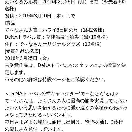
ぬいぐるみ応募：2016年2月29日（月）まで（※先着300
名様）
投稿：2016年3月10日（木）まで
[賞品]
で～なさん大賞：ハワイ6日間の旅（1組2名様）
DeNAトラベル賞：草津温泉宿泊券（5組10名様）
佳作：で～なさんオリジナルグッズ（10名様）
[受賞作品の発表]
2016年3月25日（金）
※受賞作品は、DeNAトラベルのスタッフによる投票で決
定します。
※その他の詳細は特設ページをご確認ください。
＜DeNAトラベル公式キャラクター“で～なさん”とは＞
で～なさんは、たくさんの人に最高の旅を実現してもらい
たいという思いを伝えるために遥か遠くの南極からわざわ
ざやってきたゆる～いペンギン。
毎日さまざまな場所に旅行に出掛け、SNSを通して旅行
の楽しさを発信しています。