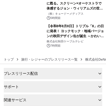
に甦る。スクリーン×オーケストラで
体感するジョン・ウィリアムズの世
5
界。ジョン・ウィリアムズ：シネマ・
（株）キョードーメディアス
スペクタキュラー・コンサート 開催決
5時間前
定！
【令和8年8月8日】トリプル「8」の日
に発表！ ヨックモック・地域バージョ
ンの秋田デザイン缶が誕生 ～かわいい
6
秋田犬の子犬と秋田の四季と名所を巡
株式会社秋田ケーブルテレビ
るパッケージ～ 9月1日(火)秋田県内で
7時間前
販売開始
トップ
旅行・レジャーのプレスリリース一覧
株式会社DeN
プレスリリース配信
サポート
関連サービス