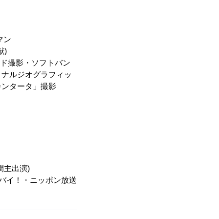
マン
)
ンド撮影・ソフトバン
ョナルジオグラフィッ
カンタータ」撮影
間主出演)
タンバイ！・ニッポン放送