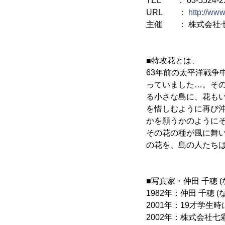
TEL ： 03-5524-2
URL ：
http://ww
主催 ： 株式会社七
■特攻花とは、
63年前の太平洋戦
っていました…。そ
る小さな島に、花も
を惜しむように再び
かを願うかのように
その花の種が風に舞
の花を、島の人たち
■写真家・仲田 千穂 
1982年：仲田 千穂
2001年：19才学生
2002年：株式会社