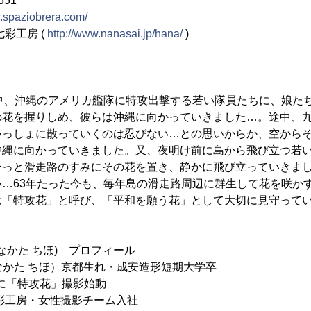
551
w.spaziobrera.com/
彩工房 (
http://www.nanasai.jp/hana/
)
争中、沖縄のアメリカ艦隊に特攻出撃する若い隊員たちに、娘た
の花を握りしめ、彼らは沖縄に向かっていきました…。途中、
いっしょに散っていくのは忍びない…との思いからか、空から
沖縄に向かっていきました。又、夜明け前に島から飛び立つ若
そっと滑走路のすみにその花を置き、静かに飛び立っていきま
い…63年たった今も、毎年島の滑走路周辺に群生して花を咲か
は「特攻花」と呼び、「平和を願う花」として大切に見守って
(なかた ちほ) プロフィール
 (なかた ちほ）京都生れ・成安造形短期大学卒
時に「特攻花」撮影始動
七彩工房・女性撮影チーム入社