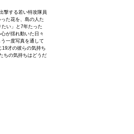
に出撃する若い特攻隊員
いった花を、島の人た
りたい」と7年たった
い心が揺れ動いた日々
もう一度写真を通して
じ19才の彼らの気持ち
たちの気持ちはどうだ