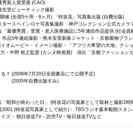
秀新人賞受賞 (CAO)
 資生堂ビューティック撮影
開催 (全国5ケ所・6ヶ月) 「特攻花」写真集出版 (自費出版)
プスタースペインロケ写真集撮影・神戸コレクション公式カメラ
協会「最優秀賞」受賞・老人医療施設に5年連続作品提供 (社会貢献
真」作品5年連続撮影・熊木安里新曲ジャケット・京都着物ブラ
バイオムービー・イメージ撮影・「アフリカ希望の大地」ナシ
真協力・中野 裕之監督 (カンヌ映画賞) 演出「京都ファッション
？ (2008年7月20日全国書店にて公開予定)
(2005年自費出版すみ)
集「昭和が終わった日」 (特攻花の写真家として取材と撮影2時
道2001 (特攻花写真家として紹介)・ TBSラジオ森本毅朗ス
イズ・ 朝日放送TV・読売TV・毎日放送TVなど