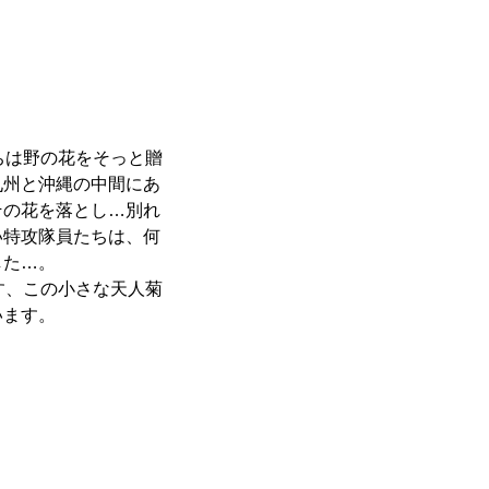
ちは野の花をそっと贈
九州と沖縄の中間にあ
その花を落とし…別れ
い特攻隊員たちは、何
した…。
す、この小さな天人菊
います。