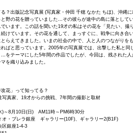
る？出版記念写真展 (写真家・仲田 千穂 なかた ちほ)、沖縄
っと野の花を贈っていました…その彼らが途中の島に落として
でいます。この話を聞いた19才の私はその花を「見たい、撮
り続けています。その花を通して、まっすぐに、戦争に向き合
にとらえてきました。いまの社会の中で、人と人のつながりを
ればと思っています。2005年の写真展では、出撃した私と同
う…をテーマにした5年間の作品でしたが、今回は、残された人
ーマを織り込みました。
特攻花」って知ってる？
写真家、19才からの挑戦、7年間の撮影と取材
)～8月10日(日) AM11時～PM6時30分
オ・ブレラ銀座 ギャラリー(10F)、ギャラリー2(B1F)
区銀座1-4-3