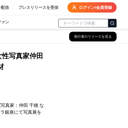
を配信
プレスリリースを受信
ログイン/会員登録
ファン
発行者のリリースを見る
女性写真家仲田
材
写真家：仲田 千穂 な
レラ銀座にて写真展を