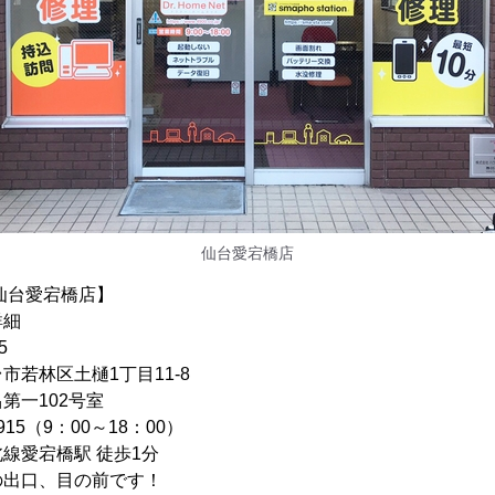
仙台愛宕橋店
仙台愛宕橋店】
詳細
65
区土樋1丁目11-8
102号室
915（9：00～18：00）
線愛宕橋駅 徒歩1分
、目の前です！