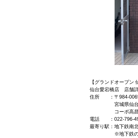
【グランドオープン 
仙台愛宕橋店 店舗
住所 ：〒984-00
宮城県仙台市若林
コーポ高昌第一
電話 ：022-796-4
最寄り駅：地下鉄南北
※地下鉄の出口