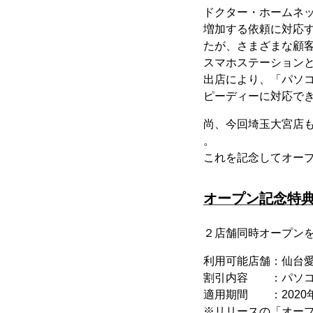
ドクター・ホームネ
増加する依頼に対応
たが、さまざまな顧
スマホステーション
出店により、「パソコ
ピーディーに対応で
尚、今回埼玉大宮店
。
これを記念してオー
オープン記念特
２店舗同時オープン
利用可能店舗：仙台
割引内容 ：パソコン
適用期間 ：2020
※リリースの「オー