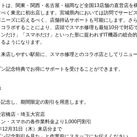
ットは、関東・関西・名古屋・福岡など全国13店舗の直営店を
すべく東北に初出店します。宮城県内においては訪問でサービ
客ニーズに応えるべく、店舗持込サポートも可能にします。さ
とコラボすることにより、店頭でスマホ修理も最短10分で対応
ンだけ」「スマホだけ」といった形に捉われずIT機器の総合
きるようになります。
も来店しやすい駅前に、スマホ修理とのコラボ店としてリニュ
プン記念特典でお得にサポートを受けることができます。
典
を記念し、期間限定の割引を用意します。
愛宕橋店・埼玉大宮店
・スマホの各作業料金より1,000円割引
年12月31日（木）来店分まで
プン記念割引を見た」と作業前にスタッフにお伝えください。