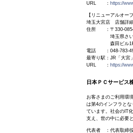
URL ：
https://ww
【リニューアルオープ
埼玉大宮店 店舗詳
住所 ：〒330-085
埼玉県さいたま市
森田ビル
電話 ：048-783-4
最寄り駅：JR「
URL ：
https://ww
日本ＰＣサービス
お客さまのご利用環
は第4のインフラとな
ています。社会のIT
支え、世の中に必要
代表者 ：代表取締役