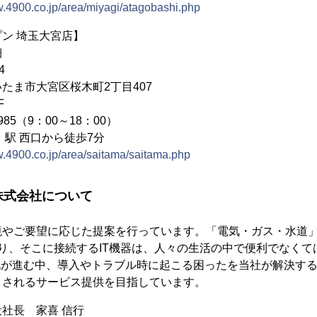
w.4900.co.jp/area/miyagi/atagobashi.php
ン 埼玉大宮店】
細
4
大宮区桜木町2丁目407
1F
985（9：00～18：00）
大宮」駅 西口から徒歩7分
w.4900.co.jp/area/saitama/saitama.php
株式会社について
境やご要望に応じた提案を行っています。「電気・ガス・水道
り、そこに接続するIT機器は、人々の生活の中で便利でなくて
化が進む中、導入やトラブル時に起こる困ったを当社が解決す
とされるサービス提供を目指しています。
社長 家喜 信行