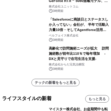
GeForce RTX™ 5080搭載モデル、
NVIDIA® GeForce RTX™ 5070 Ti搭
株式会社ユニットコム
載モデルを販売開始
3時間前
「Salesforceに商談日とステータスし
か入ってない」会社が、 半年で活動入
力量10倍・そしてAgentforce活用へ
── 敷島住宅×bellSalesAI事例公開
ベルフェイス株式会社
3時間前
高齢化で訪問施術ニーズが拡大 訪問
施術数が前年比110％で毎年増加 -
DXと見守りで在宅生活を支援-
株式会社からだ元気治療院
3時間前
テックの新着をもっと見る
ライフスタイルの新着
もっと見る
マイスター株式会社、お盆期間中も転