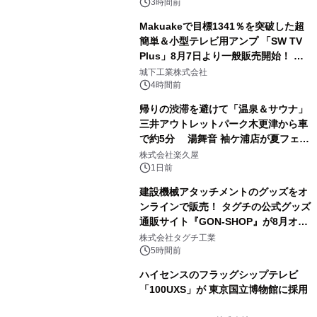
ボグッズも発売決定！
3時間前
Makuakeで目標1341％を突破した超
簡単＆小型テレビ用アンプ 「SW TV
Plus」8月7日より一般販売開始！ ケ
2
ーブル1本つなぐだけ、テレビの音が
城下工業株式会社
ぐっと豊かに
4時間前
帰りの渋滞を避けて「温泉＆サウナ」
三井アウトレットパーク木更津から車
で約5分 湯舞音 袖ケ浦店が夏フェア
3
メニューを提供
株式会社楽久屋
1日前
建設機械アタッチメントのグッズをオ
ンラインで販売！ タグチの公式グッズ
通販サイト『GON-SHOP』が8月オー
4
プン
株式会社タグチ工業
5時間前
ハイセンスのフラッグシップテレビ
「100UXS」が 東京国立博物館に採用
5