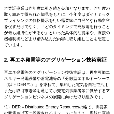
本実証事業は昨年度に引き続き参加となります。昨年度の
取り組みで得られた知見をもとに、今年度はダイナミック
プライシングの価格提示を行い需要家に自発的な行動変容
を促すだけでなく、「どのタイミングで充放電を行うこと
が最も経済性が出るか」といった具体的な提案や、直接の
機器制御などより踏み込んだ内容に取り組むことを想定し
ています。
2. 再エネ発電等のアグリゲーション技術実証
再エネ発電等のアグリゲーション技術実証は、再生可能エ
ネルギー発電設備や蓄電池等の「分散型エネルギーソース
（以下 DER *1）」を束ねて、集約した電気を自社で活用
または取引市場等を通じて小売電気事業者等に供給するア
グリゲーションビジネスの展開に向けた取り組みです。
*1）DER＝Distributed Energy Resourcesの略で、需要家
の受電点以下に設置されるリソースに加えて、系統に直接