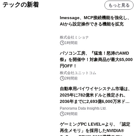
テックの新着
もっと見る
lmessage、MCP接続機能を強化し、
AIから設定操作できる機能を拡充
株式会社ミショナ
1時間前
パソコン工房、『猛進！怒涛のAMD
祭』を開催中！対象商品が最大65,000
円OFF！
株式会社ユニットコム
2時間前
自動車用バイワイヤシステム市場は、
2025年に782億米ドルと推定され、
2036年までに2,693億6,000万米ドル
に達すると予測されており、予測期間
Panorama Data Insights Ltd.
（2026年～2036年）
2時間前
ゲーミングPC LEVEL∞より、「認定
再生メモリ」を採用したNVIDIA®