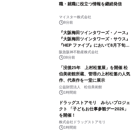
職・就職に役立つ情報を継続発信
マイスター株式会社
8分前
『大阪梅田ツインタワーズ・ノース』
『大阪梅田ツインタワーズ・サウス』
『HEP ファイブ』において8月下旬か
ら 「オフサイト型コーポレートPPA」
阪急阪神不動産株式会社
による 再生可能エネルギー電力の使用
38分前
を開始します
「没後25年 上村松篁展」を開催 松
伯美術館所蔵、管理の上村松篁の人気
作、代表作を一堂に展示
公益財団法人 松伯美術館
1時間前
ドラッグストアモリ みらいプロジェ
クト 「子どもお仕事参観デー2026」
を開催！
株式会社ドラッグストアモリ
1時間前