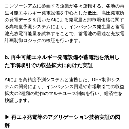
コンソーシアムに参画する企業が各々運転する、各地の再
生可能エネルギー発電設備を中心とした低圧、高圧発電所
の発電データを用いたAIによる発電量と卸市場価格に関す
る高精度予測システムにより、インバランス発生量と蓄電
池充放電可能量を試算することで、蓄電池の最適な充放電
計画制御ロジックの検証を行います。
b. 再生可能エネルギー発電設備や蓄電池を活用し
た市場取引での収益拡大に向けた実証
AIによる高精度予測システムと連携した、DER制御シス
テムの開発により、インバランス回避や市場取引での収益
拡大の2種類の動作のマルチユース制御を行い、経済性を
検証します。
▶ 再エネ発電等のアグリゲーション技術実証の図
解