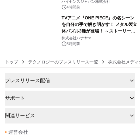
ハイセンスジャパン株式会社
4時間前
TVアニメ『ONE PIECE』の名シーン
を自分の手で解き明かす！ メタル製立
体パズル3種が登場！ ～ストーリーと
6
ギミックが融合した 大人の体験型パズ
株式会社ハナヤマ
ルが8月7日(金)12時より先行予約受付
3時間前
開始～
トップ
テクノロジーのプレスリリース一覧
株式会社メディ
プレスリリース配信
サポート
関連サービス
•
運営会社