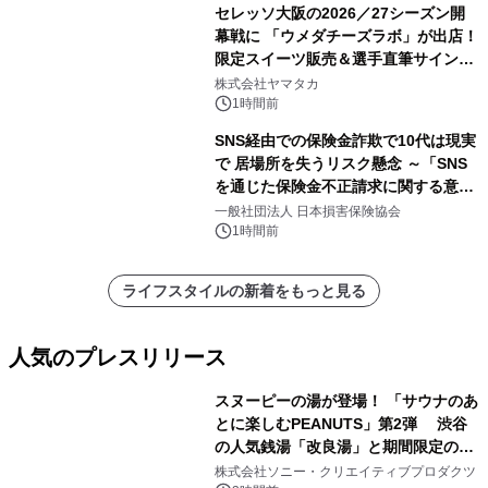
セレッソ大阪の2026／27シーズン開
幕戦に 「ウメダチーズラボ」が出店！
限定スイーツ販売＆選手直筆サイング
ッズが当たる抽選会を 8月8日に開催
株式会社ヤマタカ
1時間前
SNS経由での保険金詐欺で10代は現実
で 居場所を失うリスク懸念 ～「SNS
を通じた保険金不正請求に関する意識
調査」を実施、 認知度の低さも浮き彫
一般社団法人 日本損害保険協会
りに～
1時間前
ライフスタイルの新着をもっと見る
人気のプレスリリース
スヌーピーの湯が登場！ 「サウナのあ
とに楽しむPEANUTS」第2弾 渋谷
の人気銭湯「改良湯」と期間限定のコ
1
ラボレーション サウナイキタイコラ
株式会社ソニー・クリエイティブプロダクツ