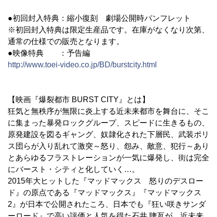
●初回封入特典：縮小復刻 劇場公開時パンフレット
※初回封入特典は限定生産品です。在庫がなくなり次第、
通常の仕様での販売となります。
●映像特典 ：予告編
http://www.toei-video.co.jp/BD/burstcity.html
【映画『爆裂都市 BURST CITY』とは】
狂気と無秩序が無限に炎上する近未来都市を舞台に、そこ
に集まった暴発ロックグループ、スピードに生きるもの、
原発建設を図るギャング、奴隷化された下層民、武装ポリ
ス団らが入り乱れて激突～怒り、怨み、敵意、犯行～あり
とあらゆるフラストレーションが一気に爆発し、街は完全
にバースト・シティと化していく…。
2015年大ヒットした『マッドマックス 怒りのデスロー
ド』の原点である『マッドマックス』『マッドマックス
2』が日本で公開されたころ、日本でも『狂い咲きサンダ
ーロード』で高い評価と人気を得た石井 聰亙が、近未来