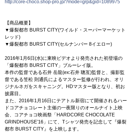
http://core-choco.shop-pro.jp/?mode=grp&gid=1089975
【商品概要】
▼爆裂都市 BURST CITY(ワイルド・スーパーマーケット
レッド)
▼爆裂都市 BURST CITY(セルナンバー 8イエロー)
2016年1月6日(水)に東映ビデオより発売された初登場の
「爆裂都市 BURST CITY」ブルーレイ版。
本作の監督である石井 岳龍(ex:石井 聰亙)監督と、撮影監
督である笠松 則通氏によるマスター監修が行われ、オリ
ジナルネガをスキャニング。HDマスター版となり、初お
披露目。
また、2016年1月16日にテアトル新宿にて開催されるハー
ドコアチョコレート主催の一夜限りのオールナイト上映
会、コアチョコ映画祭「HARDCORE CHOCOLATE
GRINDHOUSE'16」にて、Tシャツ発売を記念して『爆裂
都市 BURST CITY』を上映します。