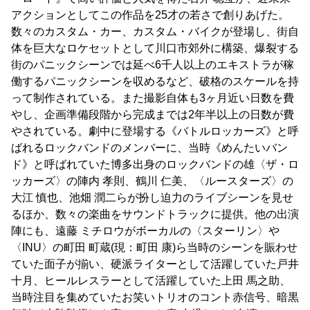
アクションとしてこの作品を25才の若さで創りあげた。
数々のカスタム・カー、カスタム・バイクが登場し、街自
体を巨大なロケセットとして川口市郊外に構築、爆裂する
街のパニックシーンでは延べ6千人以上のエキストラが稼
働するパニックシーンを収めるなど、破格のスケールを持
って制作されている。また撮影自体も3ヶ月近い日数を費
やし、企画準備段階から完成までは2年半以上の日数が費
やされている。劇中に登場する《バトルロッカーズ》と呼
ばれるロックバンドのメンバーに、当時《めんたいバン
ド》と呼ばれていた博多出身のロックバンドの雄〈ザ・ロ
ッカーズ〉の陣内 孝則、鶴川 仁美、〈ルースターズ〉の
大江 慎也、池畑 潤二らが扮し迫力のライブシーンを見せ
るほか、数々の楽曲をサウンドトラックに提供。他の出演
陣にも、遠藤 ミチロウがボーカルの〈スターリン〉や
〈INU〉の町田 町蔵(現：町田 康)ら当時のシーンを賑わせ
ていた面子が揃い、硬派ライターとして活躍していた戸井
十月、ヒールレスラーとして活躍していた上田 馬之助、
当時注目を集めていたお笑いトリオのコント赤信号、暗黒