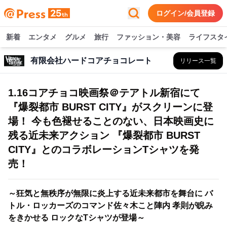
ログイン/会員登録
新着
エンタメ
グルメ
旅行
ファッション・美容
ライフスタ
有限会社ハードコアチョコレート
リリース一覧
1.16コアチョコ映画祭＠テアトル新宿にて
『爆裂都市 BURST CITY』がスクリーンに登
場！ 今も色褪せることのない、日本映画史に
残る近未来アクション 『爆裂都市 BURST
CITY』とのコラボレーションTシャツを発
売！
～狂気と無秩序が無限に炎上する近未来都市を舞台に バ
トル・ロッカーズのコマンド佐々木こと陣内 孝則が睨み
をきかせる ロックなTシャツが登場～