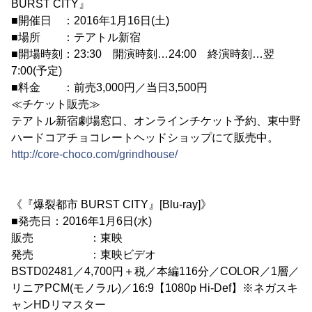
BURST CITY』
■開催日 ：2016年1月16日(土)
■場所 ：テアトル新宿
■開場時刻：23:30 開演時刻…24:00 終演時刻…翌
7:00(予定)
■料金 ：前売3,000円／当日3,500円
≪チケット販売≫
テアトル新宿劇場窓口、オンラインチケット予約、東中野
ハードコアチョコレートヘッドショップにて販売中。
http://core-choco.com/grindhouse/
《『爆裂都市 BURST CITY』[Blu-ray]》
■発売日：2016年1月6日(水)
販売 ：東映
発売 ：東映ビデオ
BSTD02481／4,700円＋税／本編116分／COLOR／1層／
リニアPCM(モノラル)／16:9【1080p Hi-Def】※ネガスキ
ャンHDリマスター