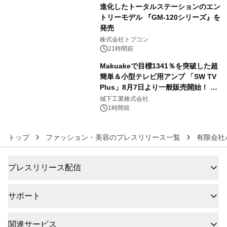
進化したトータルステーションのエン
トリーモデル 『GM-120シリーズ』を
発売
5
株式会社トプコン
21時間前
Makuakeで目標1341％を突破した超
簡単＆小型テレビ用アンプ 「SW TV
Plus」8月7日より一般販売開始！ ケ
6
ーブル1本つなぐだけ、テレビの音が
城下工業株式会社
ぐっと豊かに
1時間前
トップ
ファッション・美容のプレスリリース一覧
有限会社
プレスリリース配信
サポート
関連サービス