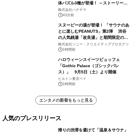
体パズル3種が登場！ ～ストーリーと
ギミックが融合した 大人の体験型パズ
株式会社ハナヤマ
ルが8月7日(金)12時より先行予約受付
43分前
開始～
スヌーピーの湯が登場！ 「サウナのあ
とに楽しむPEANUTS」第2弾 渋谷
の人気銭湯「改良湯」と期間限定のコ
ラボレーション サウナイキタイコラ
株式会社ソニー・クリエイティブプロダクツ
ボグッズも発売決定！
1時間前
ハロウィーンスイーツビュッフェ
「Gothic Palace（ゴシックパレ
ス）」 9月5日（土）より開催
ヒルトン東京ベイ
1時間前
エンタメの新着をもっと見る
人気のプレスリリース
帰りの渋滞を避けて「温泉＆サウナ」