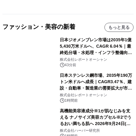
ファッション・美容の新着
もっと見る
日本ジオメンブレン市場は2035年1億
5,430万米ドルへ、CAGR 6.04％｜最
終処分場・水処理・インフラ整備向け
需要拡大
株式会社レポートオーシャン
43分前
日本ステンレス鋼市場、2035年190万
トン米ドルへ成長｜CAGR3.47％、建
設・自動車・製造業の需要拡大が市場
を牽引
株式会社レポートオーシャン
1時間前
高機能美容液成分※1が肌なじみを支
える ナノサイズ美容カプセル※2でう
るおい満ちる肌へ 2026年9月24日(木)
よりリニューアル新発売 『ディープモ
株式会社ハーバー研究所
1時間前