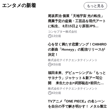
エンタメの新着
もっと見る
尾坂昇治 個展「天地宇宙 光の転生」
廃棄予定の盆栽・工芸品を現代アート
に転生、 8月15日より原宿JPS
Galleryにて約30点を展示
コンセプター株式会社
13分前
心を甘く満たす恋愛ソング！CHIHIRO
の新曲「Honeyy」の配信リリースが
決定！
株式会社テイチクエンタテインメント
43分前
福田未来、デビューシングル「もっと
サヨナラ」ジャケット＆新アー写公
開 来生たかお×武部聡志×前田たか
ひろの豪華タッグ
株式会社テイチクエンタテインメント
43分前
TVアニメ『ONE PIECE』の名シーン
を自分の手で解き明かす！ メタル製立