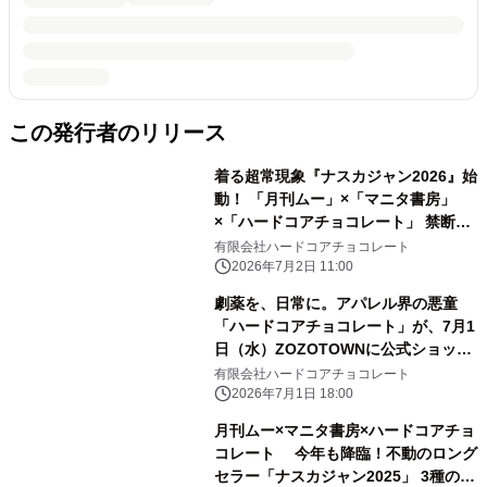
この発行者のリリース
着る超常現象『ナスカジャン2026』始
動！ 「月刊ムー」×「マニタ書房」
×「ハードコアチョコレート」 禁断の
トリプルコラボ全3種が、7月3日(金)
有限会社ハードコアチョコレート
より受注期間限定の特別価格で受付開
2026年7月2日 11:00
始！
劇薬を、日常に。アパレル界の悪童
「ハードコアチョコレート」が、7月1
日（水）ZOZOTOWNに公式ショップ
をオープン！異端児が放つ、新時代の
有限会社ハードコアチョコレート
ファッションステートメント。
2026年7月1日 18:00
月刊ムー×マニタ書房×ハードコアチョ
コレート 今年も降臨！不動のロング
セラー「ナスカジャン2025」 3種の受