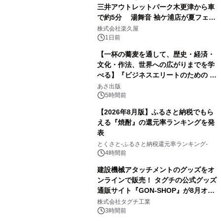
三井アウトレットパーク木更津から車
で約5分 湯舞音 袖ケ浦店が夏フェア
1
メニューを提供
株式会社楽久屋
1日前
【一杯の蕎麦を通して、歴史・経済・
文化・作法、世界への広がりまでを学
べる】『ビジネスエリートのための 教
2
養としての蕎麦』2026年8月25日
あさ出版
（火）発売
5時間前
【2026年8月版】ふるさと納税でもら
える『焼酎』の還元率ランキングを発
表
3
とくさと-ふるさと納税還元率ランキング-
4時間前
建設機械アタッチメントのグッズをオ
ンラインで販売！ タグチの公式グッズ
通販サイト『GON-SHOP』が8月オー
4
プン
株式会社タグチ工業
3時間前