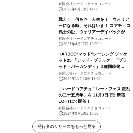
注予約受付中！
有限会社ハードコアチョコレート
2025年6月12日 14:00
戦え！ 何を!? 人生を！ ウォリア
ーになる時、それはいま！ コアチョコ
戦士の証、ウォリアーデイパックが6
年ぶりに大登場！ HARDCCウォリア
有限会社ハードコアチョコレート
ーデイパック25が特別価格にて受注予
2025年4月17日 12:00
約受付中！ ～モデルにRaMuを起用～
HARDCC"マッド"レーシング ジャケ
ット25 「デッド・ブラック」「ブラ
ッド・バーガンディ」 2種同時発
売！ 特別価格にて受注予約受付中！
有限会社ハードコアチョコレート
2024年11月15日 17:00
「ハードコアチョコレートフェス 狂乱
の二十五周年」を 11月3日(日) 新宿
LOFTにて開催！
有限会社ハードコアチョコレート
2024年9月18日 18:00
発行者のリリースをもっと見る