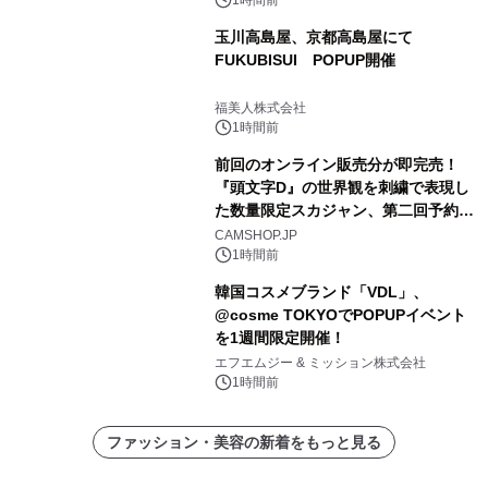
イストセラム』
玉川高島屋、京都高島屋にて
FUKUBISUI POPUP開催
福美人株式会社
1時間前
前回のオンライン販売分が即完売！
『頭文字D』の世界観を刺繍で表現し
た数量限定スカジャン、第二回予約販
売を開始！
CAMSHOP.JP
1時間前
韓国コスメブランド「VDL」、
@cosme TOKYOでPOPUPイベント
を1週間限定開催！
エフエムジー & ミッション株式会社
1時間前
ファッション・美容の新着をもっと見る