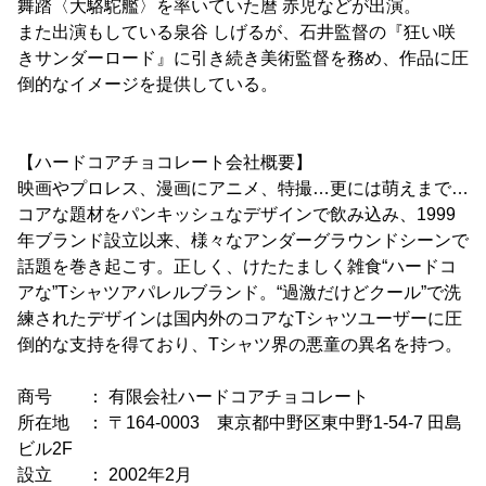
舞踏〈大駱駝艦〉を率いていた麿 赤児などが出演。
また出演もしている泉谷 しげるが、石井監督の『狂い咲
きサンダーロード』に引き続き美術監督を務め、作品に圧
倒的なイメージを提供している。
【ハードコアチョコレート会社概要】
映画やプロレス、漫画にアニメ、特撮…更には萌えまで…
コアな題材をパンキッシュなデザインで飲み込み、1999
年ブランド設立以来、様々なアンダーグラウンドシーンで
話題を巻き起こす。正しく、けたたましく雑食“ハードコ
アな”Tシャツアパレルブランド。“過激だけどクール”で洗
練されたデザインは国内外のコアなTシャツユーザーに圧
倒的な支持を得ており、Tシャツ界の悪童の異名を持つ。
商号 ： 有限会社ハードコアチョコレート
所在地 ： 〒164-0003 東京都中野区東中野1-54-7 田島
ビル2F
設立 ： 2002年2月