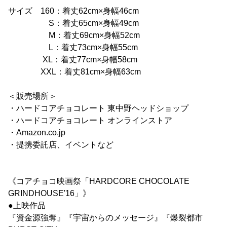
サイズ 160：着丈62cm×身幅46cm
S：着丈65cm×身幅49cm
M：着丈69cm×身幅52cm
L：着丈73cm×身幅55cm
XL：着丈77cm×身幅58cm
XXL：着丈81cm×身幅63cm
＜販売場所＞
・ハードコアチョコレート 東中野ヘッドショップ
・ハードコアチョコレート オンラインストア
・Amazon.co.jp
・提携委託店、イベントなど
《コアチョコ映画祭「HARDCORE CHOCOLATE
GRINDHOUSE'16」》
●上映作品
『資金源強奪』『宇宙からのメッセージ』『爆裂都市