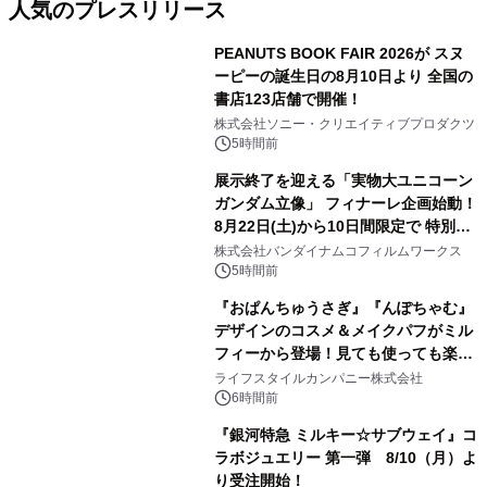
人気のプレスリリース
PEANUTS BOOK FAIR 2026が スヌ
ーピーの誕生日の8月10日より 全国の
書店123店舗で開催！
1
株式会社ソニー・クリエイティブプロダクツ
5時間前
展示終了を迎える「実物大ユニコーン
ガンダム立像」 フィナーレ企画始動！
8月22日(土)から10日間限定で 特別映
2
像『UNICORN GUNDAM Statue ―
株式会社バンダイナムコフィルムワークス
BEYOND POSSIBILITY ―』を上映！
5時間前
『おぱんちゅうさぎ』『んぽちゃむ』
デザインのコスメ＆メイクパフがミル
フィーから登場！見ても使っても楽し
3
い、ポップでキュートなコレクショ
ライフスタイルカンパニー株式会社
ン。
6時間前
『銀河特急 ミルキー☆サブウェイ』コ
ラボジュエリー 第一弾 8/10（月）よ
り受注開始！