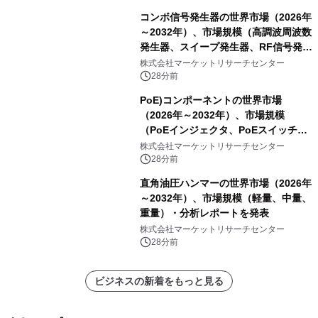
コンボ信号発生器の世界市場（2026年
～2032年）、市場規模（高調波周波数
発生器、スイープ発生器、RF信号発生
器、その他）・分析レポートを発表
株式会社マーケットリサーチセンター
28分前
PoE)コンポーネントの世界市場
（2026年～2032年）、市場規模
（PoEインジェクタ、PoEスイッチ、
PoEスプリッタ、PoE電源供給装置
株式会社マーケットリサーチセンター
（PSE）、PoE給電機器（PD）、PoE
28分前
アダプタ、その他）・分析レポートを
直角油圧ハンマーの世界市場（2026年
発表
～2032年）、市場規模（軽量、中量、
重量）・分析レポートを発表
株式会社マーケットリサーチセンター
28分前
ビジネスの新着をもっと見る