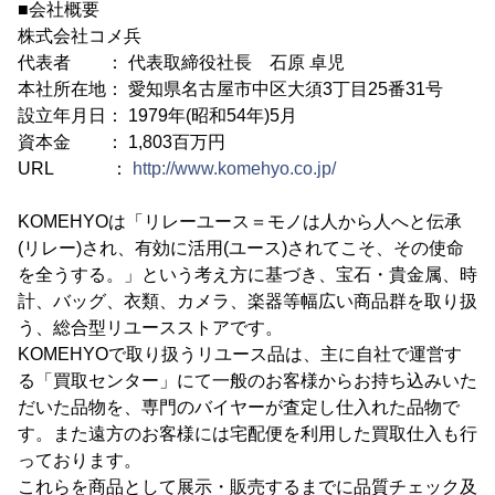
■会社概要
株式会社コメ兵
代表者 ： 代表取締役社長 石原 卓児
本社所在地： 愛知県名古屋市中区大須3丁目25番31号
設立年月日： 1979年(昭和54年)5月
資本金 ： 1,803百万円
URL ：
http://www.komehyo.co.jp/
KOMEHYOは「リレーユース＝モノは人から人へと伝承
(リレー)され、有効に活用(ユース)されてこそ、その使命
を全うする。」という考え方に基づき、宝石・貴金属、時
計、バッグ、衣類、カメラ、楽器等幅広い商品群を取り扱
う、総合型リユースストアです。
KOMEHYOで取り扱うリユース品は、主に自社で運営す
る「買取センター」にて一般のお客様からお持ち込みいた
だいた品物を、専門のバイヤーが査定し仕入れた品物で
す。また遠方のお客様には宅配便を利用した買取仕入も行
っております。
これらを商品として展示・販売するまでに品質チェック及