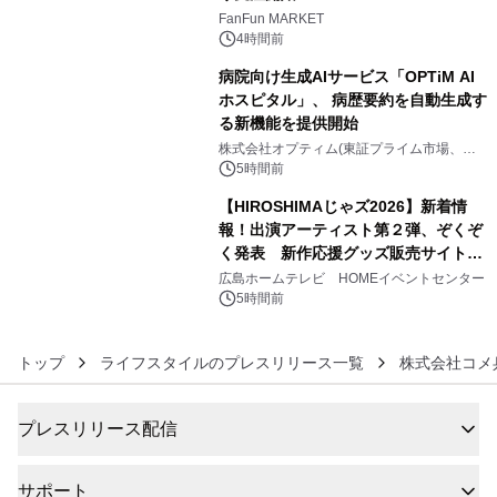
4
FanFun MARKET
4時間前
病院向け生成AIサービス「OPTiM AI
ホスピタル」、 病歴要約を自動生成す
る新機能を提供開始
5
株式会社オプティム(東証プライム市場、コ
ード：3694)
5時間前
【HIROSHIMAじゃズ2026】新着情
報！出演アーティスト第２弾、ぞくぞ
く発表 新作応援グッズ販売サイトも
6
同時オープンします！
広島ホームテレビ HOMEイベントセンター
5時間前
トップ
ライフスタイルのプレスリリース一覧
株式会社コメ
プレスリリース配信
サポート