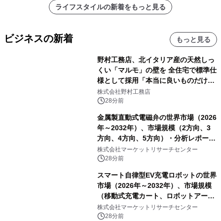
ライフスタイルの新着をもっと見る
ビジネスの新着
もっと見る
野村工務店、北イタリア産の天然しっ
くい「マルモ」の壁を 全住宅で標準仕
様として採用「本当に良いものだけに
こだわる」
株式会社野村工務店
28分前
金属製直動式電磁弁の世界市場（2026
年～2032年）、市場規模（2方向、3
方向、4方向、5方向）・分析レポート
を発表
株式会社マーケットリサーチセンター
28分前
スマート自律型EV充電ロボットの世界
市場（2026年～2032年）、市場規模
（移動式充電カート、ロボットアーム
式充電システム、その他）・分析レポ
株式会社マーケットリサーチセンター
ートを発表
28分前