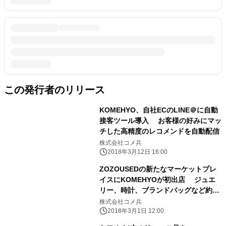
この発行者のリリース
KOMEHYO、自社ECのLINE＠に自動
接客ツール導入 お客様の好みにマッ
チした高精度のレコメンドを自動配信
株式会社コメ兵
2018年3月12日 16:00
ZOZOUSEDの新たなマーケットプレ
イスにKOMEHYOが初出店 ジュエ
リー、時計、ブランドバッグなど約2
万点を販売
株式会社コメ兵
2018年3月1日 12:00