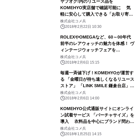
ヤフオク!内のリユース品を
KOMEHYO実店舗で確認可能に 気
軽に安心して購入できる「お取り寄せ
サービス」開始
株式会社コメ兵
2018年2月22日 10:30
ROLEXやOMEGAなど、60～00年代
前半のレアウォッチの魅力を体感！ ヴ
ィンテージウォッチフェアを
KOMEHYO新宿店で2月10日～開催
株式会社コメ兵
2018年2月6日 15:15
毎週一斉値下げ！KOMEHYOが運営す
る 「金曜日が待ち遠しくなるリユース
ストア」 「LINK SMILE 鎌倉台店」2
月9日リニューアルOPEN
株式会社コメ兵
2018年2月6日 14:00
KOMEHYO公式通販サイトにオンライ
ン試着サービス 「バーチャサイズ」を
導入 衣料品を中心にブランド問わず
約1,500点に適用
株式会社コメ兵
2018年1月25日 14:15