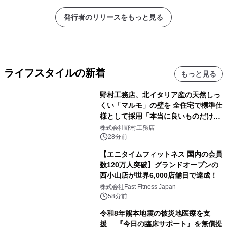
発行者のリリースをもっと見る
ライフスタイルの新着
もっと見る
野村工務店、北イタリア産の天然しっ
くい「マルモ」の壁を 全住宅で標準仕
様として採用「本当に良いものだけに
こだわる」
株式会社野村工務店
28分前
【エニタイムフィットネス 国内の会員
数120万人突破】グランドオープンの
西小山店が世界6,000店舗目で達成！
株式会社Fast Fitness Japan
58分前
令和8年熊本地震の被災地医療を支
援 『今日の臨床サポート』を無償提