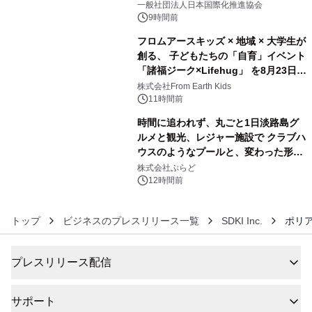
一般社団法人日本国際化推進協会
9時間前
フロムアースキッズ × 地域 × 大学生が
創る、 子どもたちの「自育」イベント
「諸福ジーク×Lifehug」 を8月23日
5
(日)開催
株式会社From Earth Kids
11時間前
時間に追われず、丸ごと1日淡路島グ
ルメと観光、レジャー施設で クラブハ
ウスのようなプールと、変わった形の
6
サウナも 「THE BOXY AWAJI」のお
株式会社ぷらど
得な素泊まり連泊プランで
12時間前
トップ
ビジネスのプレスリリース一覧
SDKI Inc.
ポリア
プレスリリース配信
サポート