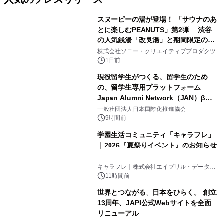
スヌーピーの湯が登場！ 「サウナのあ
とに楽しむPEANUTS」第2弾 渋谷
の人気銭湯「改良湯」と期間限定のコ
1
ラボレーション サウナイキタイコラ
株式会社ソニー・クリエイティブプロダクツ
ボグッズも発売決定！
1日前
現役留学生がつくる、留学生のため
の、留学生専用プラットフォーム
Japan Alumni Network（JAN）β版
2
をリリース
一般社団法人日本国際化推進協会
9時間前
学園生活コミュニティ「キャラフレ」
｜2026『夏祭りイベント』のお知らせ
3
キャラフレ｜株式会社エイプリル・データ・
デザインズ
11時間前
世界とつながる、日本をひらく。 創立
13周年、JAPI公式Webサイトを全面
リニューアル
4