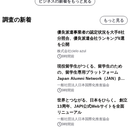
ビジネスの新着をもっと見る
調査の新着
もっと見る
優良派遣事業者の認定状況を大手8社
分照合、優良派遣会社ランキング6選
を公開
株式会社cielo azul
8時間前
現役留学生がつくる、留学生のため
の、留学生専用プラットフォーム
Japan Alumni Network（JAN）β版
をリリース
一般社団法人日本国際化推進協会
9時間前
世界とつながる、日本をひらく。 創立
13周年、JAPI公式Webサイトを全面
リニューアル
一般社団法人日本国際化推進協会
9時間前