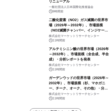
リニューアル
一般社団法人日本国際化推進協会
9時間前
二酸化窒素（NO2）ガス滅菌の世界市
場（2026年～2032年）、市場規模
（NO2滅菌チャンバー、インジケータ
ーおよびモニタリングシステム、その
株式会社マーケットリサーチセンター
他）・分析レポートを発表
11時間前
アルテミシニン酸の世界市場（2026年
～2032年）、市場規模（全合成、半合
成）・分析レポートを発表
株式会社マーケットリサーチセンター
11時間前
ガーデンウッドの世界市場（2026年～
2032年）、市場規模（杉、マホガニ
ー、チーク、オーク、その他）・分析
レポートを発表
株式会社マーケットリサーチセンター
11時間前