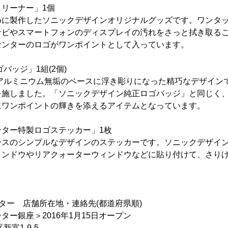
リーナー」1個
めに製作したソニックデザインオリジナルグッズです。ワンタ
ナビやスマートフォンのディスプレイの汚れをさっと拭き取る
センターのロゴがワンポイントとして入っています。
ゴバッジ」1組(2個)
ロゴがアルミニウム無垢のベースに浮き彫りになった精巧なデザイ
を施しました。「ソニックデザイン純正ロゴバッジ」と同じく
にワンポイントの輝きを添えるアイテムとなっています。
ンター特製ロゴステッカー」1枚
ースのシンプルなデザインのステッカーです。ソニックデザイ
ィンドウやリアクォーターウィンドウなどに貼り付けて、さり
ター 店舗所在地・連絡先(都道府県順)
ター銀座＞2016年1月15日オープン
富1-9-5