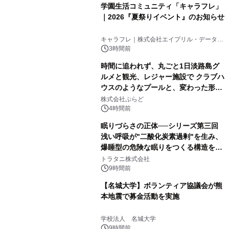
学園生活コミュニティ「キャラフレ」
｜2026『夏祭りイベント』のお知らせ
キャラフレ｜株式会社エイプリル・データ・
デザインズ
3時間前
時間に追われず、丸ごと1日淡路島グ
ルメと観光、レジャー施設で クラブハ
ウスのようなプールと、変わった形の
サウナも 「THE BOXY AWAJI」のお
株式会社ぷらど
得な素泊まり連泊プランで
4時間前
眠りづらさの正体──シリーズ第三回
浅い呼吸が"二酸化炭素過剰"を生み、
爆睡型の危険な眠りをつくる構造を解
説
トラタニ株式会社
9時間前
【名城大学】ボランティア協議会が熊
本地震で募金活動を実施
学校法人 名城大学
9時間前