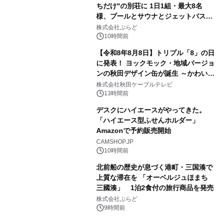
ちだけ"の別荘に 1日1組・最大8名
様、プールとサウナとジェットバス付
3
きで Villa Mon Temps AWAJIの連泊
株式会社ぷらど
素泊りプラン
10時間前
【令和8年8月8日】トリプル「8」の日
に発表！ ヨックモック・地域バージョ
ンの秋田デザイン缶が誕生 ～かわいい
4
秋田犬の子犬と秋田の四季と名所を巡
株式会社秋田ケーブルテレビ
るパッケージ～ 9月1日(火)秋田県内で
13時間前
販売開始
デスクにハイエースがやってきた。
「ハイエース型ふせんホルダー」
Amazonで予約販売開始
5
CAMSHOP.JP
10時間前
北前船の歴史が息づく港町・三国湊で
上質な滞在を 「オーベルジュほまち
三國湊」 1泊2食付の旅行商品を発売
6
株式会社ぷらど
9時間前