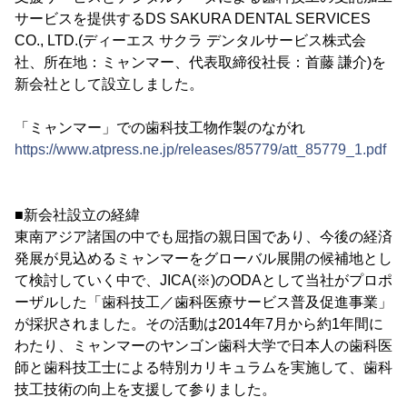
サービスを提供するDS SAKURA DENTAL SERVICES
CO., LTD.(ディーエス サクラ デンタルサービス株式会
社、所在地：ミャンマー、代表取締役社長：首藤 謙介)を
新会社として設立しました。
「ミャンマー」での歯科技工物作製のながれ
https://www.atpress.ne.jp/releases/85779/att_85779_1.pdf
■新会社設立の経緯
東南アジア諸国の中でも屈指の親日国であり、今後の経済
発展が見込めるミャンマーをグローバル展開の候補地とし
て検討していく中で、JICA(※)のODAとして当社がプロポ
ーザルした「歯科技工／歯科医療サービス普及促進事業」
が採択されました。その活動は2014年7月から約1年間に
わたり、ミャンマーのヤンゴン歯科大学で日本人の歯科医
師と歯科技工士による特別カリキュラムを実施して、歯科
技工技術の向上を支援して参りました。