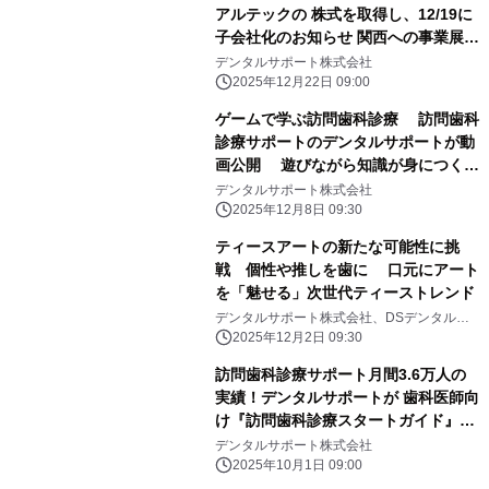
アルテックの 株式を取得し、12/19に
子会社化のお知らせ 関西への事業展開
およびシステムエンジニア100名超に
デンタルサポート株式会社
体制強化
2025年12月22日 09:00
ゲームで学ぶ訪問歯科診療 訪問歯科
診療サポートのデンタルサポートが動
画公開 遊びながら知識が身につく
「訪問歯科診療トレーディングカー
デンタルサポート株式会社
ド」
2025年12月8日 09:30
ティースアートの新たな可能性に挑
戦 個性や推しを歯に 口元にアート
を「魅せる」次世代ティーストレンド
デンタルサポート株式会社、DSデンタルス
タジオ株式会社
2025年12月2日 09:30
訪問歯科診療サポート月間3.6万人の
実績！デンタルサポートが 歯科医師向
け『訪問歯科診療スタートガイド』を
無料配布開始
デンタルサポート株式会社
2025年10月1日 09:00