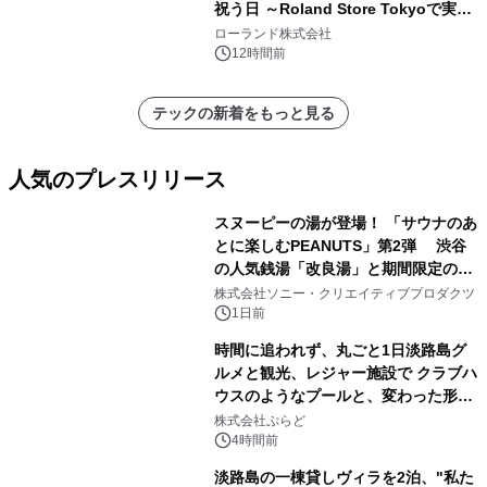
祝う日 ～Roland Store Tokyoで実機
を展示しての 記念キャンペーンを開
ローランド株式会社
催 英国ラジオ「NTS」の 特別プログ
12時間前
ラムや、「TR-808」を愛する伝説的
アーティストを フィーチャーしたアニ
テックの新着をもっと見る
メーションを公開～
人気のプレスリリース
スヌーピーの湯が登場！ 「サウナのあ
とに楽しむPEANUTS」第2弾 渋谷
の人気銭湯「改良湯」と期間限定のコ
1
ラボレーション サウナイキタイコラ
株式会社ソニー・クリエイティブプロダクツ
ボグッズも発売決定！
1日前
時間に追われず、丸ごと1日淡路島グ
ルメと観光、レジャー施設で クラブハ
ウスのようなプールと、変わった形の
2
サウナも 「THE BOXY AWAJI」のお
株式会社ぷらど
得な素泊まり連泊プランで
4時間前
淡路島の一棟貸しヴィラを2泊、"私た