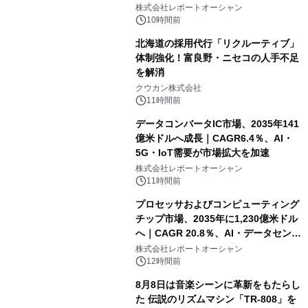
センター・高速光通信需要が成長を加
株式会社レポートオーシャン
速
10時間前
北海道の採用代行「リクルーティブ」
体制強化！富良野・ニセコの人手不足
を解消
クウカン株式会社
11時間前
データコンバータIC市場、2035年141
億米ドルへ成長｜CAGR6.4％、AI・
5G・IoT需要が市場拡大を加速
株式会社レポートオーシャン
11時間前
プロセッサおよびコンピューティング
チップ市場、2035年に1,230億米ドル
へ｜CAGR 20.8％、AI・データセンタ
ー需要が成長を牽引
株式会社レポートオーシャン
12時間前
8月8日は音楽シーンに革新をもたらし
た 伝説のリズムマシン「TR-808」を