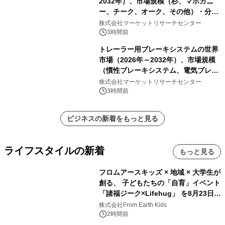
2032年）、市場規模（杉、マホガニ
ー、チーク、オーク、その他）・分析
レポートを発表
株式会社マーケットリサーチセンター
3時間前
トレーラー用ブレーキシステムの世界
市場（2026年～2032年）、市場規模
（慣性ブレーキシステム、電気ブレー
キシステム、その他）・分析レポート
株式会社マーケットリサーチセンター
を発表
3時間前
ビジネスの新着をもっと見る
ライフスタイルの新着
もっと見る
フロムアースキッズ × 地域 × 大学生が
創る、 子どもたちの「自育」イベント
「諸福ジーク×Lifehug」 を8月23日
(日)開催
株式会社From Earth Kids
2時間前