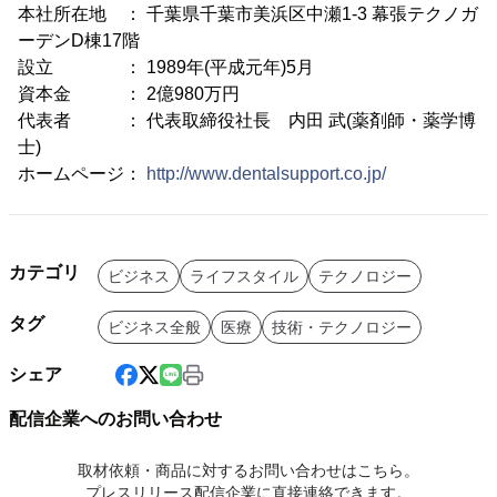
本社所在地 ： 千葉県千葉市美浜区中瀬1-3 幕張テクノガ
ーデンD棟17階
設立 ： 1989年(平成元年)5月
資本金 ： 2億980万円
代表者 ： 代表取締役社長 内田 武(薬剤師・薬学博
士)
ホームページ：
http://www.dentalsupport.co.jp/
カテゴリ
ビジネス
ライフスタイル
テクノロジー
タグ
ビジネス全般
医療
技術・テクノロジー
シェア
配信企業へのお問い合わせ
取材依頼・商品に対するお問い合わせはこちら。
プレスリリース配信企業に直接連絡できます。