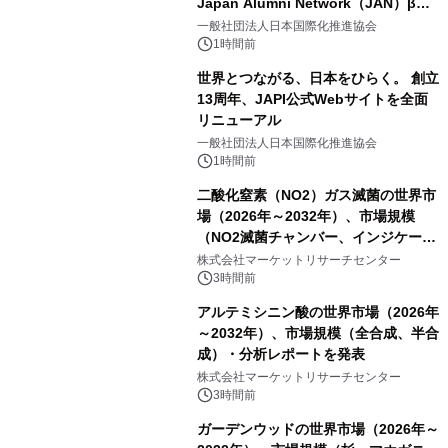
Japan Alumni Network（JAN）β版
をリリース
一般社団法人日本国際化推進協会
1時間前
世界とつながる、日本をひらく。 創立
13周年、JAPI公式Webサイトを全面
リニューアル
一般社団法人日本国際化推進協会
1時間前
二酸化窒素（NO2）ガス滅菌の世界市
場（2026年～2032年）、市場規模
（NO2滅菌チャンバー、インジケータ
ーおよびモニタリングシステム、その
株式会社マーケットリサーチセンター
他）・分析レポートを発表
3時間前
アルテミシニン酸の世界市場（2026年
～2032年）、市場規模（全合成、半合
成）・分析レポートを発表
株式会社マーケットリサーチセンター
3時間前
ガーデンウッドの世界市場（2026年～