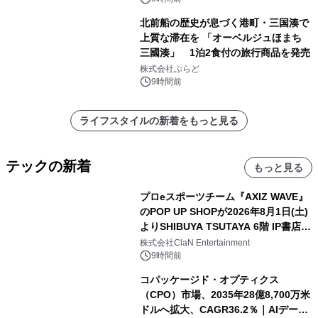
北前船の歴史が息づく港町・三国湊で
上質な滞在を 「オーベルジュほまち
三國湊」 1泊2食付の旅行商品を発売
株式会社ぷらど
9時間前
ライフスタイルの新着をもっと見る
テックの新着
もっと見る
プロeスポーツチーム『AXIZ WAVE』
のPOP UP SHOPが2026年8月1日(土)
よりSHIBUYA TSUTAYA 6階 IP書店で
開催決定！！
株式会社ClaN Entertainment
9時間前
コパッケージド・オプティクス
（CPO）市場、2035年28億8,700万米
ドルへ拡大、CAGR36.2％｜AIデータ