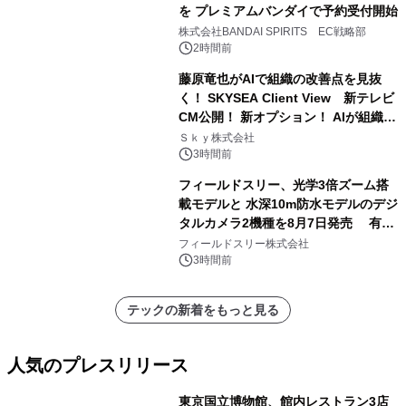
を プレミアムバンダイで予約受付開始
株式会社BANDAI SPIRITS EC戦略部
2時間前
藤原竜也がAIで組織の改善点を見抜
く！ SKYSEA Client View 新テレビ
CM公開！ 新オプション！ AIが組織の
業務実態を分析し労務改善を支援。 藤
Ｓｋｙ株式会社
原竜也メイキング動画公開 「もしAIが
3時間前
自分を分析したら、すぐ休めと言われ
フィールドスリー、光学3倍ズーム搭
る自信がある」「昨年の夏はカブトム
載モデルと 水深10m防水モデルのデジ
シを捕まえたり、虫と戦ったり…」
タルカメラ2機種を8月7日発売 有効
約1300万画素、用途別に選べるコンデ
フィールドスリー株式会社
ジ新登場
3時間前
テックの新着をもっと見る
人気のプレスリリース
東京国立博物館、館内レストラン3店