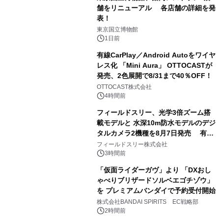
舗をリニューアル 各店舗の詳細を発
表！
1
東京国立博物館
1日前
有線CarPlay／Android Autoをワイヤ
レス化 「Mini Aura」 OTTOCASTが
発売、2色展開で8/31まで40％OFF！
2
OTTOCAST株式会社
4時間前
フィールドスリー、光学3倍ズーム搭
載モデルと 水深10m防水モデルのデジ
タルカメラ2機種を8月7日発売 有効
3
約1300万画素、用途別に選べるコンデ
フィールドスリー株式会社
ジ新登場
3時間前
「仮面ライダーガヴ」より 「DXおし
ゃべりブリザードソルベエゴチゾウ」
を プレミアムバンダイで予約受付開始
4
株式会社BANDAI SPIRITS EC戦略部
2時間前