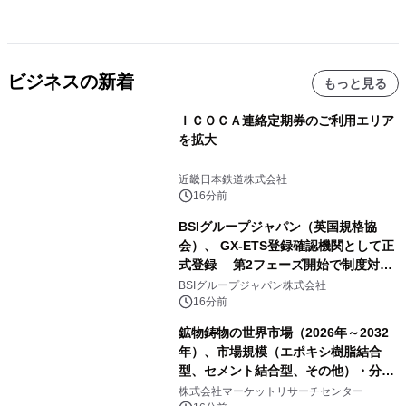
ビジネスの新着
もっと見る
ＩＣＯＣＡ連絡定期券のご利用エリア
を拡大
近畿日本鉄道株式会社
16分前
BSIグループジャパン（英国規格協
会）、 GX-ETS登録確認機関として正
式登録 第2フェーズ開始で制度対応
が義務化、 企業の対応はどう変わるの
BSIグループジャパン株式会社
か？ 法的拘束力をもつGX-ETSの実
16分前
務ポイント解説セミナーの アーカイブ
鉱物鋳物の世界市場（2026年～2032
動画を公開中
年）、市場規模（エポキシ樹脂結合
型、セメント結合型、その他）・分析
レポートを発表
株式会社マーケットリサーチセンター