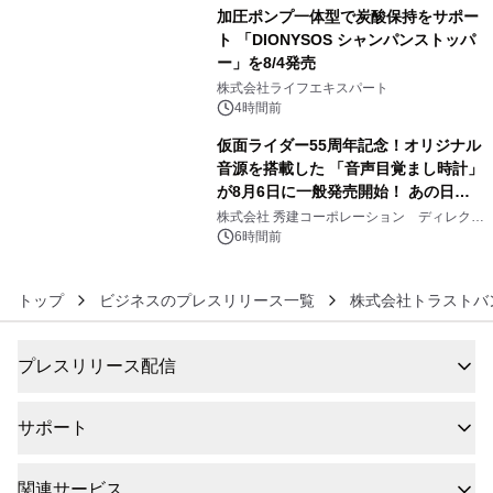
加圧ポンプ一体型で炭酸保持をサポー
ト 「DIONYSOS シャンパンストッパ
ー」を8/4発売
5
株式会社ライフエキスパート
4時間前
仮面ライダー55周年記念！オリジナル
音源を搭載した 「音声目覚まし時計」
が8月6日に一般発売開始！ あの日の
6
大興奮が今甦る
株式会社 秀建コーポレーション ディレクト
アートギャラリー
6時間前
トップ
ビジネスのプレスリリース一覧
株式会社トラストバ
プレスリリース配信
サポート
関連サービス