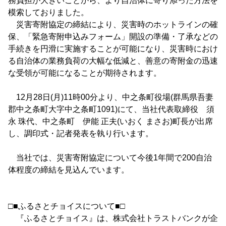
務負担が大きいことから、より自治体に寄り添った方法を
模索しておりました。
災害寄附協定の締結により、災害時のホットラインの確
保、「緊急寄附申込みフォーム」開設の準備・了承などの
手続きを円滑に実施することが可能になり、災害時におけ
る自治体の業務負荷の大幅な低減と、善意の寄附金の迅速
な受領が可能になることが期待されます。
12月28日(月)11時00分より、中之条町役場(群馬県吾妻
郡中之条町大字中之条町1091)にて、当社代表取締役 須
永 珠代、中之条町 伊能 正夫(いおく まさお)町長が出席
し、調印式・記者発表を執り行います。
当社では、災害寄附協定について今後1年間で200自治
体程度の締結を見込んでいます。
□■ふるさとチョイスについて■□
『ふるさとチョイス』は、株式会社トラストバンクが企