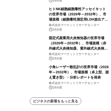
16分前
ヒトNK細胞細胞毒性アッセイキット
の世界市場（2026年～2032年）、市
場規模（細胞毒性測定用LDH放出アッ
セイ、細胞毒性測定用CCK8アッセ
株式会社マーケットリサーチセンター
イ、細胞毒性測定用MTTアッセイ、細
16分前
胞毒性測定用CAM標識標的細胞アッセ
固定式産業用火炎検知器の世界市場
イ、細胞毒性測定用CFSE標識標的細
（2026年～2032年）、市場規模（赤
胞アッセイ）・分析レポートを発表
外線式火炎検知器、紫外線式火炎検知
器、UV&IR火炎検知器、その他）・分
株式会社マーケットリサーチセンター
析レポートを発表
16分前
小角レーザー散乱計の世界市場（2026
年～2032年）、市場規模（卓上型、据
え置き型）・分析レポートを発表
株式会社マーケットリサーチセンター
16分前
ビジネスの新着をもっと見る