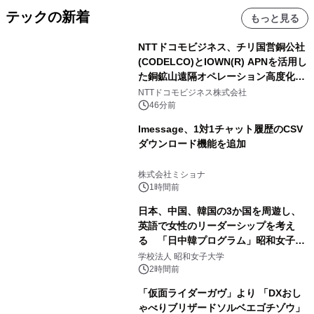
テックの新着
もっと見る
NTTドコモビジネス、チリ国営銅公社
(CODELCO)とIOWN(R) APNを活用し
た銅鉱山遠隔オペレーション高度化に
向けた調査・実証を開始
NTTドコモビジネス株式会社
46分前
lmessage、1対1チャット履歴のCSV
ダウンロード機能を追加
株式会社ミショナ
1時間前
日本、中国、韓国の3か国を周遊し、
英語で女性のリーダーシップを考え
る 「日中韓プログラム」昭和女子大
学で開催
学校法人 昭和女子大学
2時間前
「仮面ライダーガヴ」より 「DXおし
ゃべりブリザードソルベエゴチゾウ」