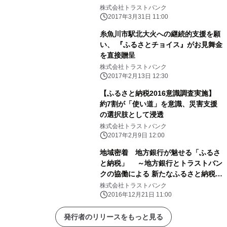
株式会社トラストバンク
2017年3月31日 11:00
糸魚川市駅北大火への継続的支援を願
い、 『ふるさとチョイス』がお見舞金
を直接贈呈
株式会社トラストバンク
2017年2月13日 12:30
【ふるさと納税2016意識調査実施】
約7割が「使い道」を意識、災害支援
の選択肢として浸透
株式会社トラストバンク
2017年2月9日 12:00
地域密着 地方銀行が魅せる「ふるさ
と納税」 ～地方銀行とトラストバン
クの協働による 新たなふるさと納税の
取組み～
株式会社トラストバンク
2016年12月21日 11:00
発行者のリリースをもっと見る