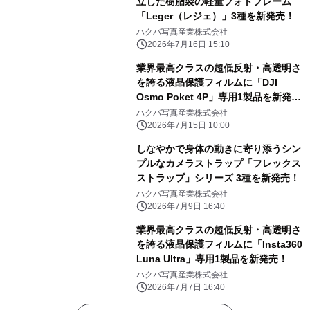
立した樹脂製の軽量フォトフレーム
「Leger（レジェ）」3種を新発売！
ハクバ写真産業株式会社
2026年7月16日 15:10
業界最高クラスの超低反射・高透明さ
を誇る液晶保護フィルムに「DJI
Osmo Poket 4P」専用1製品を新発
売！
ハクバ写真産業株式会社
2026年7月15日 10:00
しなやかで身体の動きに寄り添うシン
プルなカメラストラップ「フレックス
ストラップ」シリーズ 3種を新発売！
ハクバ写真産業株式会社
2026年7月9日 16:40
業界最高クラスの超低反射・高透明さ
を誇る液晶保護フィルムに「Insta360
Luna Ultra」専用1製品を新発売！
ハクバ写真産業株式会社
2026年7月7日 16:40