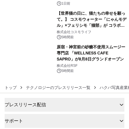
1日前
【世界猫の日に、猫たちの幸せを願っ
て。】 コスモウォーター「にゃんモデ
ル」×フェリシモ「猫部」が コラボキ
5
ャンペーンを実施
株式会社コスモライフ
5時間前
原宿・神宮前の砂糖不使用スムージー
専門店 「WELLNESS CAFE
SAPRO」が8月8日グランドオープン
6
株式会社RSF
5時間前
トップ
テクノロジーのプレスリリース一覧
ハクバ写真産業
プレスリリース配信
サポート