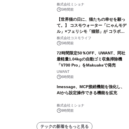
株式会社ミショナ
5時間前
【世界猫の日に、猫たちの幸せを願っ
て。】 コスモウォーター「にゃんモデ
ル」×フェリシモ「猫部」が コラボキ
ャンペーンを実施
株式会社コスモライフ
5時間前
72時間限定50％OFF、UWANT、同社
最軽量1.04kgの自動ゴミ収集掃除機
「V700 Pro」をMakuakeで発売
UWANT
6時間前
lmessage、MCP接続機能を強化し、
AIから設定操作できる機能を拡充
株式会社ミショナ
9時間前
テックの新着をもっと見る