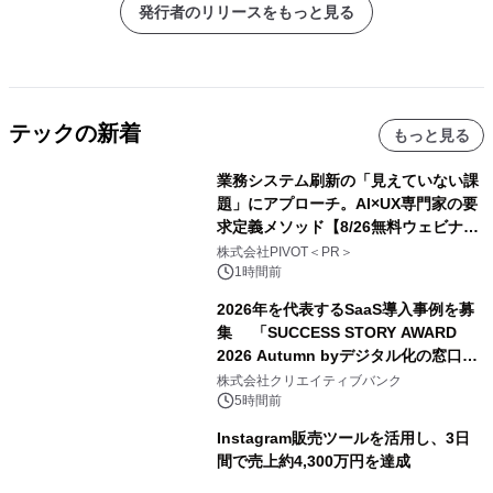
発行者のリリースをもっと見る
テックの新着
もっと見る
業務システム刷新の「見えていない課
題」にアプローチ。AI×UX専門家の要
求定義メソッド【8/26無料ウェビナ
ー】株式会社PIVOT
株式会社PIVOT＜PR＞
1時間前
2026年を代表するSaaS導入事例を募
集 「SUCCESS STORY AWARD
2026 Autumn byデジタル化の窓口」
開催
株式会社クリエイティブバンク
5時間前
Instagram販売ツールを活用し、3日
間で売上約4,300万円を達成