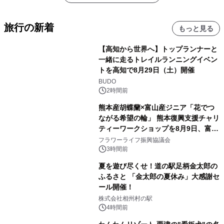
旅行の新着
もっと見る
【高知から世界へ】トップランナーと
一緒に走るトレイルランニングイベン
トを高知で8月29日（土）開催
BUDO
2時間前
熊本産胡蝶蘭×富山産ジニア「花でつ
ながる希望の輪」 熊本復興支援チャリ
ティーワークショップを8月9日、富
山・射水で開催
フラワーライフ振興協議会
3時間前
夏を遊び尽くせ！道の駅足柄金太郎の
ふるさと 「金太郎の夏休み」大感謝セ
ール開催！
株式会社相州村の駅
4時間前