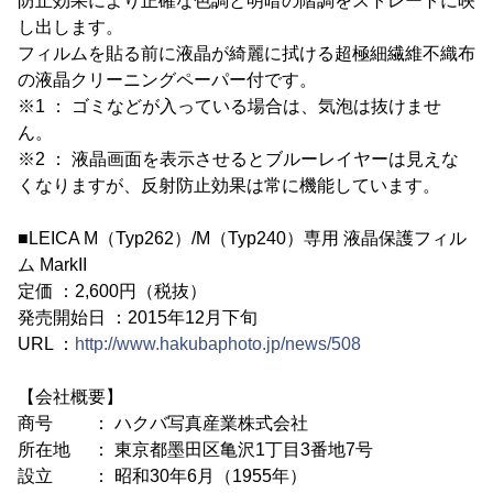
防止効果により正確な色調と明暗の階調をストレートに映
し出します。
フィルムを貼る前に液晶が綺麗に拭ける超極細繊維不織布
の液晶クリーニングペーパー付です。
※1 ： ゴミなどが入っている場合は、気泡は抜けませ
ん。
※2 ： 液晶画面を表示させるとブルーレイヤーは見えな
くなりますが、反射防止効果は常に機能しています。
■LEICA M（Typ262）/M（Typ240）専用 液晶保護フィル
ム MarkII
定価 ：2,600円（税抜）
発売開始日 ：2015年12月下旬
URL ：
http://www.hakubaphoto.jp/news/508
【会社概要】
商号 ： ハクバ写真産業株式会社
所在地 ： 東京都墨田区亀沢1丁目3番地7号
設立 ： 昭和30年6月（1955年）