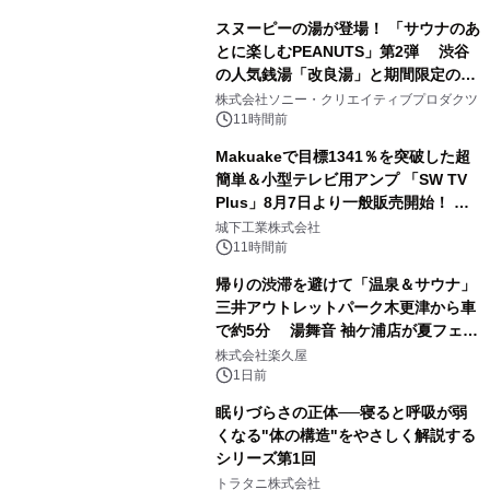
スヌーピーの湯が登場！ 「サウナのあ
とに楽しむPEANUTS」第2弾 渋谷
の人気銭湯「改良湯」と期間限定のコ
1
ラボレーション サウナイキタイコラ
株式会社ソニー・クリエイティブプロダクツ
ボグッズも発売決定！
11時間前
Makuakeで目標1341％を突破した超
簡単＆小型テレビ用アンプ 「SW TV
Plus」8月7日より一般販売開始！ ケ
2
ーブル1本つなぐだけ、テレビの音が
城下工業株式会社
ぐっと豊かに
11時間前
帰りの渋滞を避けて「温泉＆サウナ」
三井アウトレットパーク木更津から車
で約5分 湯舞音 袖ケ浦店が夏フェア
3
メニューを提供
株式会社楽久屋
1日前
眠りづらさの正体──寝ると呼吸が弱
くなる"体の構造"をやさしく解説する
シリーズ第1回
4
トラタニ株式会社