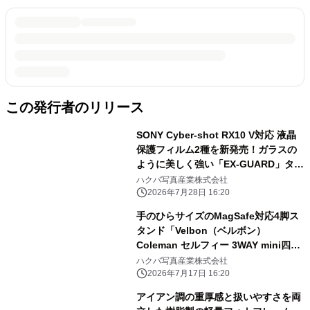
この発行者のリリース
SONY Cyber-shot RX10 V対応 液晶
保護フィルム2種を新発売！ガラスの
ように美しく強い「EX-GUARD」タイ
プと業界最高クラスの透明度を誇る
ハクバ写真産業株式会社
「III」タイプ
2026年7月28日 16:20
手のひらサイズのMagSafe対応4脚ス
タンド「Velbon（ベルボン）
Coleman セルフィー 3WAY mini四
脚」を新発売！
ハクバ写真産業株式会社
2026年7月17日 16:20
アイアン調の重厚感と扱いやすさを両