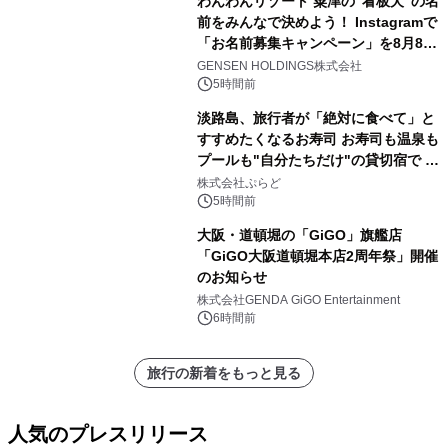
わんわんリゾート 粟津の"看板犬"の名
前をみんなで決めよう！ Instagramで
「お名前募集キャンペーン」を8月8日
(土)より開催
GENSEN HOLDINGS株式会社
5時間前
淡路島、旅行者が「絶対に食べて」と
すすめたくなるお寿司 お寿司も温泉も
プールも"自分たちだけ"の貸切宿で 1
日1組限定「岩屋温泉 絵島別庭 海と
株式会社ぷらど
森」の握り寿司プラン
5時間前
大阪・道頓堀の「GiGO」旗艦店
「GiGO大阪道頓堀本店2周年祭」開催
のお知らせ
株式会社GENDA GiGO Entertainment
6時間前
旅行の新着をもっと見る
人気のプレスリリース