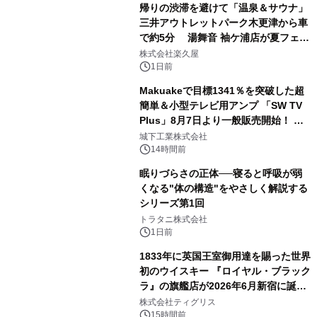
帰りの渋滞を避けて「温泉＆サウナ」
三井アウトレットパーク木更津から車
で約5分 湯舞音 袖ケ浦店が夏フェア
2
メニューを提供
株式会社楽久屋
1日前
Makuakeで目標1341％を突破した超
簡単＆小型テレビ用アンプ 「SW TV
Plus」8月7日より一般販売開始！ ケ
3
ーブル1本つなぐだけ、テレビの音が
城下工業株式会社
ぐっと豊かに
14時間前
眠りづらさの正体──寝ると呼吸が弱
くなる"体の構造"をやさしく解説する
シリーズ第1回
4
トラタニ株式会社
1日前
1833年に英国王室御用達を賜った世界
初のウイスキー 『ロイヤル・ブラック
ラ』の旗艦店が2026年6月新宿に誕
5
生 バカルディ ジャパンと連携した
株式会社ティグリス
没入型バー「BAR Arca」
15時間前