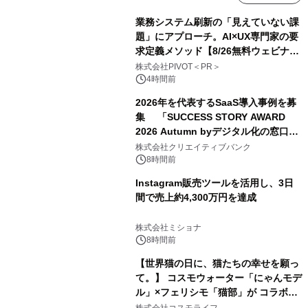
業務システム刷新の「見えていない課
題」にアプローチ。AI×UX専門家の要
求定義メソッド【8/26無料ウェビナ
ー】株式会社PIVOT
株式会社PIVOT＜PR＞
4時間前
2026年を代表するSaaS導入事例を募
集 「SUCCESS STORY AWARD
2026 Autumn byデジタル化の窓口」
開催
株式会社クリエイティブバンク
8時間前
Instagram販売ツールを活用し、3日
間で売上約4,300万円を達成
株式会社ミショナ
8時間前
【世界猫の日に、猫たちの幸せを願っ
て。】 コスモウォーター「にゃんモデ
ル」×フェリシモ「猫部」が コラボキ
ャンペーンを実施