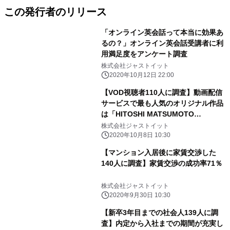
この発行者のリリース
「オンライン英会話って本当に効果あ
るの？」オンライン英会話受講者に利
用満足度をアンケート調査
株式会社ジャストイット
2020年10月12日 22:00
【VOD視聴者110人に調査】動画配信
サービスで最も人気のオリジナル作品
は「HITOSHI MATSUMOTO
presents ドキュメンタル 」
株式会社ジャストイット
2020年10月8日 10:30
【マンション入居後に家賃交渉した
140人に調査】家賃交渉の成功率71％
株式会社ジャストイット
2020年9月30日 10:30
【新卒3年目までの社会人139人に調
査】内定から入社までの期間が充実し