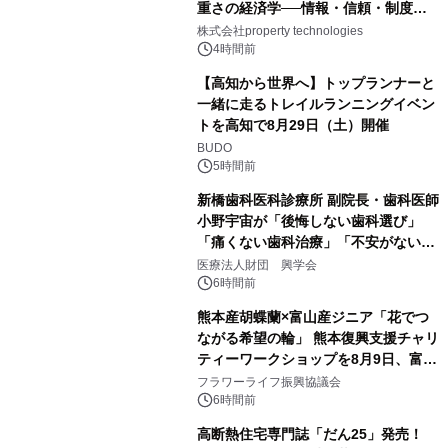
重さの経済学──情報・信頼・制度を
PropTechはどう組み替えるか）｜
株式会社property technologies
PropTech-Lab
4時間前
【高知から世界へ】トップランナーと
一緒に走るトレイルランニングイベン
トを高知で8月29日（土）開催
BUDO
5時間前
新橋歯科医科診療所 副院長・歯科医師
小野宇宙が「後悔しない歯科選び」
「痛くない歯科治療」「不安がない治
療計画」をテーマに専門監修
医療法人財団 興学会
6時間前
熊本産胡蝶蘭×富山産ジニア「花でつ
ながる希望の輪」 熊本復興支援チャリ
ティーワークショップを8月9日、富
山・射水で開催
フラワーライフ振興協議会
6時間前
高断熱住宅専門誌「だん25」発売！