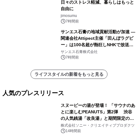
日々のストレス軽減、暮らしはもっと
自由に
jimosumu
7時間前
サンエス石膏の地域貢献活動が加速 ―
関連会社Attipect主催「田んぼラグビ
ー」は100名超が熱狂しNHKで放送さ
れました。
サンエス石膏株式会社
7時間前
ライフスタイルの新着をもっと見る
人気のプレスリリース
スヌーピーの湯が登場！ 「サウナのあ
とに楽しむPEANUTS」第2弾 渋谷
の人気銭湯「改良湯」と期間限定のコ
1
ラボレーション サウナイキタイコラ
株式会社ソニー・クリエイティブプロダクツ
ボグッズも発売決定！
14時間前