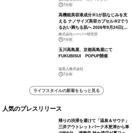
7分前
高機能美容液成分※1が肌なじみを支
える ナノサイズ美容カプセル※2でう
るおい満ちる肌へ 2026年9月24日(木)
よりリニューアル新発売 『ディープモ
株式会社ハーバー研究所
イストセラム』
7分前
玉川高島屋、京都高島屋にて
FUKUBISUI POPUP開催
福美人株式会社
7分前
ライフスタイルの新着をもっと見る
人気のプレスリリース
帰りの渋滞を避けて「温泉＆サウナ」
三井アウトレットパーク木更津から車
で約5分 湯舞音 袖ケ浦店が夏フェア