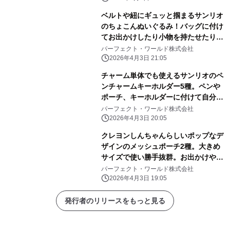
ベルトや紐にギュッと掴まるサンリオ
のちょこんぬいぐるみ！バッグに付け
てお出かけしたり小物を持たせたりと
自由に楽しめる！
パーフェクト・ワールド株式会社
2026年4月3日 21:05
チャーム単体でも使えるサンリオのペ
ンチャームキーホルダー5種。ペンや
ポーチ、キーホルダーに付けて自分だ
けのアレンジしよう
パーフェクト・ワールド株式会社
2026年4月3日 20:05
クレヨンしんちゃんらしいポップなデ
ザインのメッシュポーチ2種。大きめ
サイズで使い勝手抜群。お出かけや旅
行にぜひ！
パーフェクト・ワールド株式会社
2026年4月3日 19:05
発行者のリリースをもっと見る