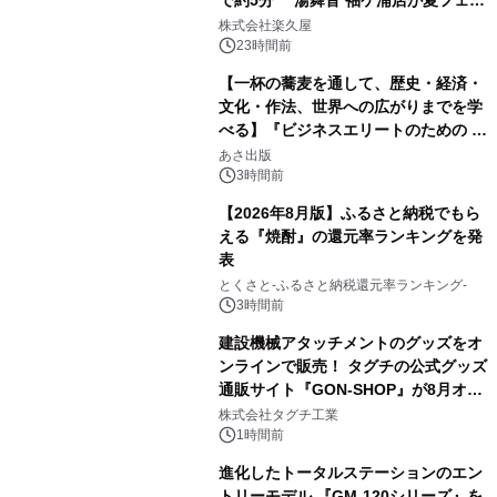
1
メニューを提供
株式会社楽久屋
23時間前
【一杯の蕎麦を通して、歴史・経済・
文化・作法、世界への広がりまでを学
べる】『ビジネスエリートのための 教
2
養としての蕎麦』2026年8月25日
あさ出版
（火）発売
3時間前
【2026年8月版】ふるさと納税でもら
える『焼酎』の還元率ランキングを発
表
3
とくさと-ふるさと納税還元率ランキング-
3時間前
建設機械アタッチメントのグッズをオ
ンラインで販売！ タグチの公式グッズ
通販サイト『GON-SHOP』が8月オー
4
プン
株式会社タグチ工業
1時間前
進化したトータルステーションのエン
トリーモデル 『GM-120シリーズ』を