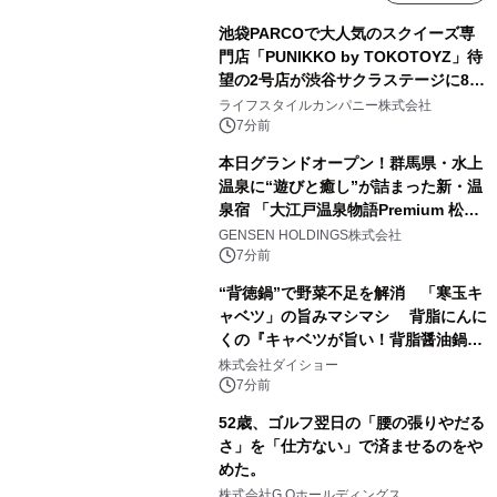
池袋PARCOで大人気のスクイーズ専
門店「PUNIKKO by TOKOTOYZ」待
望の2号店が渋谷サクラステージに8月
21日オープン！
ライフスタイルカンパニー株式会社
7分前
本日グランドオープン！群馬県・水上
温泉に“遊びと癒し”が詰まった新・温
泉宿 「大江戸温泉物語Premium 松乃
井」が誕生
GENSEN HOLDINGS株式会社
7分前
“背徳鍋”で野菜不足を解消 「寒玉キ
ャベツ」の旨みマシマシ 背脂にんに
くの『キャベツが旨い！背脂醤油鍋ス
ープ』発売
株式会社ダイショー
7分前
52歳、ゴルフ翌日の「腰の張りやだる
さ」を「仕方ない」で済ませるのをや
めた。
株式会社G.Oホールディングス