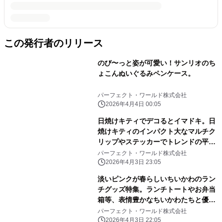
この発行者のリリース
のび〜っと姿が可愛い！サンリオのち
ょこんぬいぐるみペンケース。
パーフェクト・ワールド株式会社
2026年4月4日 00:05
日焼けキティでデコるとイマドキ。日
焼けキティのインパクト大なマルチク
リップやステッカーでトレンドの平成
レトロ感ばっちりです。
パーフェクト・ワールド株式会社
2026年4月3日 23:05
淡いピンクが春らしいちいかわのラン
チグッズ特集。ランチトートやお弁当
箱等、表情豊かなちいかわたちと優し
いピンク色に心和む
パーフェクト・ワールド株式会社
2026年4月3日 22:05