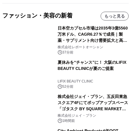
ファッション・美容の新着
もっと見る
日本空カプセル市場は2035年3億5560
万米ドル、CAGR6.27％で成長｜製
薬・サプリメント向け需要拡大と高機
能化が市場を牽引
株式会社レポートオーシャン
37分前
夏休みを“チャンス”に！ 大阪のLIFIX
BEAUTY CLINICが夏のご提案
LIFIX BEAUTY CLINIC
52分前
株式会社ジェイ・プラン、五反田東急
スクエア4Fにてポップアップスペース
「ゴタスク BY SQUARE MARKET」
の運営を開始
株式会社ジェイ・プラン
1時間前
City Ambient ProductsがFOOT