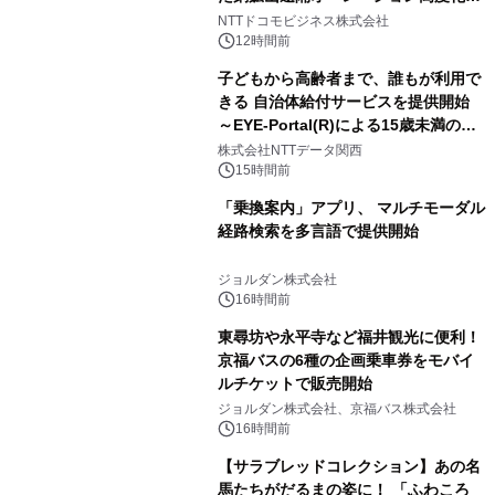
向けた調査・実証を開始
NTTドコモビジネス株式会社
12時間前
子どもから高齢者まで、誰もが利用で
きる 自治体給付サービスを提供開始
～EYE-Portal(R)による15歳未満の本
人認証と デジタルデバイド対策で実現
株式会社NTTデータ関西
～
15時間前
「乗換案内」アプリ、 マルチモーダル
経路検索を多言語で提供開始
ジョルダン株式会社
16時間前
東尋坊や永平寺など福井観光に便利！
京福バスの6種の企画乗車券をモバイ
ルチケットで販売開始
ジョルダン株式会社、京福バス株式会社
16時間前
【サラブレッドコレクション】あの名
馬たちがだるまの姿に！ 「ふわころ