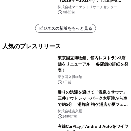
（2026年～2032年）、市場規模
（0.995、0.999、その他）・分析レポ
株式会社マーケットリサーチセンター
ートを発表
7時間前
ビジネスの新着をもっと見る
人気のプレスリリース
東京国立博物館、館内レストラン3店
舗をリニューアル 各店舗の詳細を発
表！
1
東京国立博物館
1日前
帰りの渋滞を避けて「温泉＆サウナ」
三井アウトレットパーク木更津から車
で約5分 湯舞音 袖ケ浦店が夏フェア
2
メニューを提供
株式会社楽久屋
14時間前
有線CarPlay／Android Autoをワイヤ