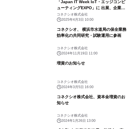
「Japan IT Week IoT・エッジコンピ
ューティングEXPO」に 出展、企業の
製品／サービス価値向上を支援する 新
コネクシオ株式会社
IoTソリューションを展示
2025年4月3日 10:00
コネクシオ、 横浜市水道局の保全業務
効率化の共同研究・試験運用に参画
コネクシオ株式会社
2024年11月19日 11:00
増資のお知らせ
コネクシオ株式会社
2024年3月5日 16:00
コネクシオ株式会社、資本金増資のお
知らせ
コネクシオ株式会社
2024年1月26日 13:00