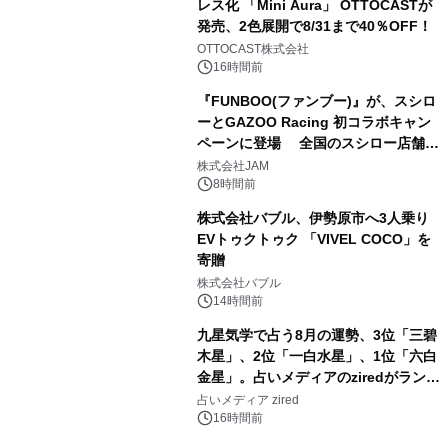
レス化 「Mini Aura」 OTTOCASTが
発売、2色展開で8/31まで40％OFF！
3
OTTOCAST株式会社
16時間前
『FUNBOO(ファンブー)』が、スシロ
ーとGAZOO Racing 初コラボキャン
ペーンに登場 全国のスシロー店舗で
4
GR 4車種の FUNBOO(ミニカー)付き
株式会社JAM
メニューが展開されます
8時間前
株式会社バブル、伊勢原市へ3人乗り
EVトゥクトゥク 「VIVEL COCO」を
寄贈
5
株式会社バブル
14時間前
九星気学で占う8月の運勢、3位「三碧
木星」、2位「一白水星」、1位「六白
金星」。占いメディアのziredがランキ
6
ングを発表
占いメディア zired
16時間前