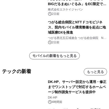
BIGだるまぬいぐるみ」をEC限定で受
注販売開始
株式会社エスケイジャパン
2日前
つがる総合病院とNTTドコモビジネ
ス、院内モバイル環境整備を起点に地
域医療DXを推進
つがる西北五広域連合 つがる総合病院 NTT
ドコモビジネス株式会社
2日前
モバイルの新着をもっと見る
テックの新着
もっと見る
DK-HP、サーバー設定から運用・修正
までワンストップで対応するホームペ
ージ制作請負サービスを提供中
DK-HP
4時間前