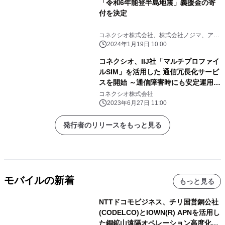
「令和6年能登半島地震」義援金の寄
付を決定
コネクシオ株式会社、株式会社ノジマ、ア
イ・ティー・エックス株式会社、ITXコミュ
2024年1月19日 10:00
ニケーションズ株式会社
コネクシオ、IIJ社「マルチプロファイ
ルSIM」を活用した 通信冗長化サービ
スを開始 ～通信障害時にも安定運用が
可能に～
コネクシオ株式会社
2023年6月27日 11:00
発行者のリリースをもっと見る
モバイルの新着
もっと見る
NTTドコモビジネス、チリ国営銅公社
(CODELCO)とIOWN(R) APNを活用し
た銅鉱山遠隔オペレーション高度化に