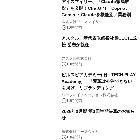
アイスマイリー、「Claude徹底解
説」を公開！ChatGPT・Copilot・
Gemini・Claudeを機能別／業務別に
比較―自社に合う生成AIの選び方がわ
株式会社アイスマイリー
かる実践ガイド
10時間前
アスクル、新代表取締役社長CEOに成
松 岳志が就任
アスクル株式会社
10時間前
ビルスピアカデミー(旧：TECH PLAY
Academy) 「変革は外注できない」
を掲げ、リブランディング
パーソルイノベーション株式会社
10時間前
2026年9月期 第3四半期決算のお知ら
せ
株式会社ニーズウェル
10時間前