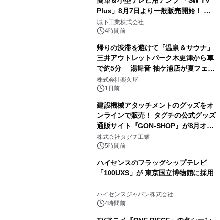
簡単＆小型テレビ用アンプ 「SW TV
Plus」8月7日より一般販売開始！ ケ
2
ーブル1本つなぐだけ、テレビの音が
城下工業株式会社
ぐっと豊かに
4時間前
帰りの渋滞を避けて「温泉＆サウナ」
三井アウトレットパーク木更津から車
で約5分 湯舞音 袖ケ浦店が夏フェア
3
メニューを提供
株式会社楽久屋
1日前
建設機械アタッチメントのグッズをオ
ンラインで販売！ タグチの公式グッズ
通販サイト『GON-SHOP』が8月オー
4
プン
株式会社タグチ工業
5時間前
ハイセンスのフラッグシップテレビ
「100UXS」が 東京国立博物館に採用
5
ハイセンスジャパン株式会社
4時間前