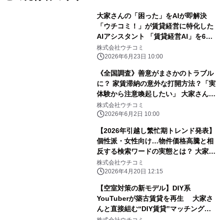
大家さんの「困った」をAIが即解決
「ウチコミ！」が賃貸経営に特化した
AIアシスタント 「賃貸経営AI」を6月
23日より無料提供開始
株式会社ウチコミ
2026年6月23日 10:00
《全国調査》善意がまさかのトラブル
に？ 家賃滞納の意外な打開方法？「実
体験から注意喚起したい」 大家さんの
裏話コンテスト 入賞エピソード大公
株式会社ウチコミ
開！
2026年6月2日 10:00
【2026年引越し繁忙期トレンド発表】
個性派・女性向け…物件価格高騰と相
反する検索ワードの実態とは？ 大家さ
ん直接募集のウチコミ！検索分析結果
株式会社ウチコミ
発表
2026年4月20日 12:15
【空室対策の新モデル】DIY系
YouTuberが築古賃貸を再生 大家さ
んと直接組む“DIY賃貸”マッチング企
画を開始 第1回は2026年2月3日から