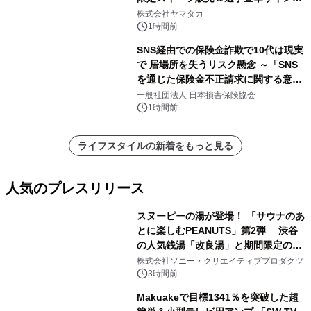
ッズが当たる抽選会を 8月8日に開催
株式会社ヤマタカ
1時間前
SNS経由での保険金詐欺で10代は現実
で 居場所を失うリスク懸念 ～「SNS
を通じた保険金不正請求に関する意識
調査」を実施、 認知度の低さも浮き彫
一般社団法人 日本損害保険協会
りに～
1時間前
ライフスタイルの新着をもっと見る
人気のプレスリリース
スヌーピーの湯が登場！ 「サウナのあ
とに楽しむPEANUTS」第2弾 渋谷
の人気銭湯「改良湯」と期間限定のコ
1
ラボレーション サウナイキタイコラ
株式会社ソニー・クリエイティブプロダクツ
ボグッズも発売決定！
3時間前
Makuakeで目標1341％を突破した超