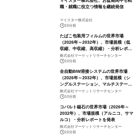
マイスター株式会社、お盆期間中も転
職・就職に役立つ情報を継続発信
マイスター株式会社
10分前
たばこ包装用フィルムの世界市場
（2026年～2032年）、市場規模（低
収縮、中収縮、高収縮）・分析レポー
トを発表
株式会社マーケットリサーチセンター
10分前
全自動BIW溶接システムの世界市場
（2026年～2032年）、市場規模（シ
ングルステーション、マルチステーシ
ョン）・分析レポートを発表
株式会社マーケットリサーチセンター
10分前
コバルト磁石の世界市場（2026年～
2032年）、市場規模（アルニコ、サマ
ルコ）・分析レポートを発表
株式会社マーケットリサーチセンター
10分前