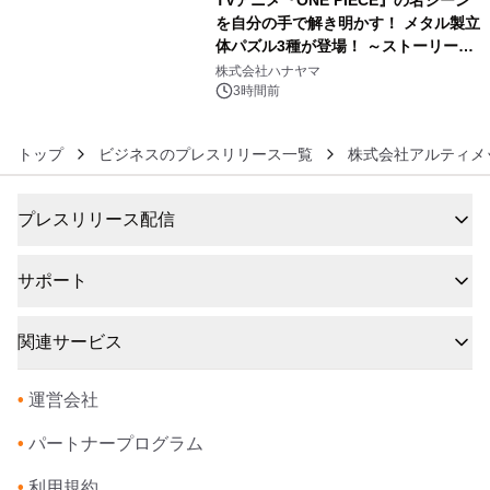
TVアニメ『ONE PIECE』の名シーン
を自分の手で解き明かす！ メタル製立
体パズル3種が登場！ ～ストーリーと
6
ギミックが融合した 大人の体験型パズ
株式会社ハナヤマ
ルが8月7日(金)12時より先行予約受付
3時間前
開始～
トップ
ビジネスのプレスリリース一覧
株式会社アルティメ
プレスリリース配信
サポート
関連サービス
•
運営会社
•
パートナープログラム
•
利用規約