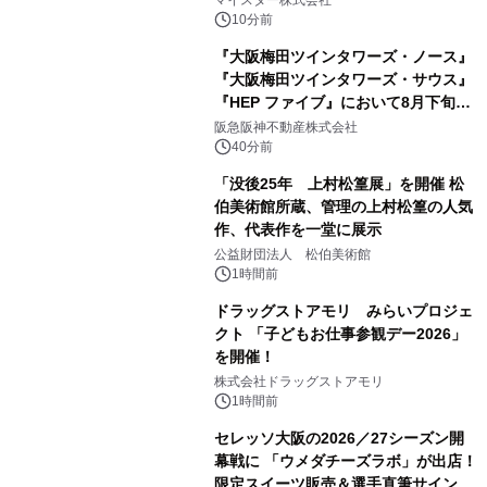
マイスター株式会社
10分前
『大阪梅田ツインタワーズ・ノース』
『大阪梅田ツインタワーズ・サウス』
『HEP ファイブ』において8月下旬か
ら 「オフサイト型コーポレートPPA」
阪急阪神不動産株式会社
による 再生可能エネルギー電力の使用
40分前
を開始します
「没後25年 上村松篁展」を開催 松
伯美術館所蔵、管理の上村松篁の人気
作、代表作を一堂に展示
公益財団法人 松伯美術館
1時間前
ドラッグストアモリ みらいプロジェ
クト 「子どもお仕事参観デー2026」
を開催！
株式会社ドラッグストアモリ
1時間前
セレッソ大阪の2026／27シーズン開
幕戦に 「ウメダチーズラボ」が出店！
限定スイーツ販売＆選手直筆サイング