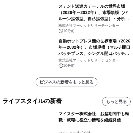
ステント送達カテーテルの世界市場
（2026年～2032年）、市場規模（バ
ルーン拡張型、自己拡張型）・分析レ
ポートを発表
株式会社マーケットリサーチセンター
10分前
自動ホットプレス機の世界市場（2026
年～2032年）、市場規模（マルチ開口
バッチプレス、シングル開口バッチプ
レス、連続ホットプレスライン、真空
株式会社マーケットリサーチセンター
成形、その他）・分析レポートを発表
10分前
ビジネスの新着をもっと見る
ライフスタイルの新着
もっと見る
マイスター株式会社、お盆期間中も転
職・就職に役立つ情報を継続発信