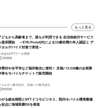
もっと見る
子どもから高齢者まで、誰もが利用できる 自治体給付サービス
を提供開始 ～EYE-Portal(R)による15歳未満の本人認証と デ
ジタルデバイド対策で実現～
株式会社NTTデータ関西
7時間前
東尋坊や永平寺など福井観光に便利！ 京福バスの6種の企画乗
車券をモバイルチケットで販売開始
ジョルダン株式会社、京福バス株式会社
8時間前
つがる総合病院とNTTドコモビジネス、院内モバイル環境整備
を起点に地域医療DXを推進