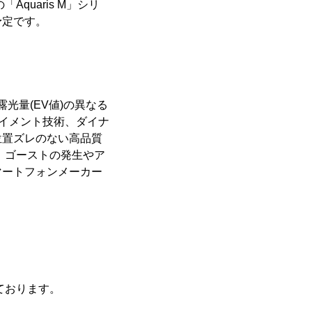
Aquaris M」シリ
予定です。
露光量(EV値)の異なる
ライメント技術、ダイナ
位置ズレのない高品質
、ゴーストの発生やア
マートフォンメーカー
ております。