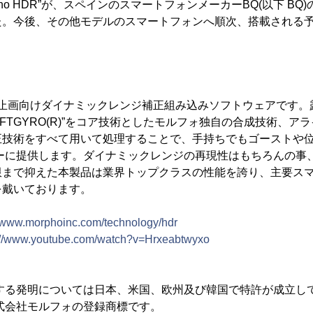
ho HDR”が、スペインのスマートフォンメーカーBQ(以下 BQ)の「
た。今後、その他モデルのスマートフォンへ順次、搭載される
”は、静止画向けダイナミックレンジ補正組み込みソフトウェアです。
OFTGYRO(R)”をコア技術としたモルフォ独自の合成技術、ア
正技術をすべて用いて処理することで、手持ちでもゴーストや
ザーに提供します。ダイナミックレンジの再現性はもちろんの事
限まで抑えた本製品は業界トップクラスの性能を誇り、主要ス
を戴いております。
//www.morphoinc.com/technology/hdr
://www.youtube.com/watch?v=Hrxeabtwyxo
”に関する発明については日本、米国、欧州及び韓国で特許が成立し
は株式会社モルフォの登録商標です。