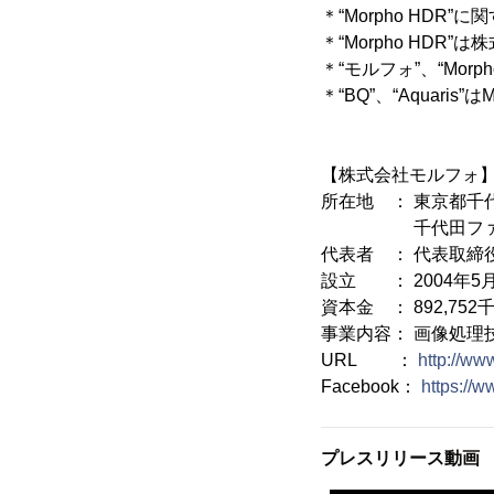
＊“Morpho HD
＊“Morpho HDR
＊“モルフォ”、“Mo
＊“BQ”、“Aquaris
【株式会社モルフォ
所在地 ： 東京都千
千代田ファース
代表者 ： 代表取締役
設立 ： 2004年5月
資本金 ： 892,752
事業内容： 画像処理
URL ：
http://ww
Facebook：
https://
プレスリリース動画