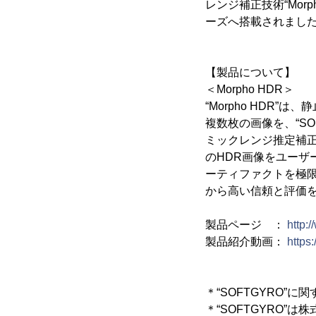
レンジ補正技術“Morp
ーズへ搭載されまし
【製品について】
＜Morpho HDR＞
“Morpho HDR
複数枚の画像を、“S
ミックレンジ推定補
のHDR画像をユー
ーティファクトを極
から高い信頼と評価
製品ページ ：
http:
製品紹介動画：
https
＊“SOFTGYRO
＊“SOFTGYRO”