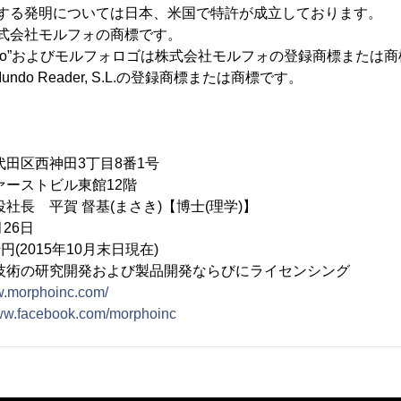
R”に関する発明については日本、米国で特許が成立しております。
”は株式会社モルフォの商標です。
rpho”およびモルフォロゴは株式会社モルフォの登録商標または
”はMundo Reader, S.L.の登録商標または商標です。
】
代田区西神田3丁目8番1号
トビル東館12階
社長 平賀 督基(まさき)【博士(理学)】
26日
千円(2015年10月末日現在)
技術の研究開発および製品開発ならびにライセンシング
w.morphoinc.com/
www.facebook.com/morphoinc