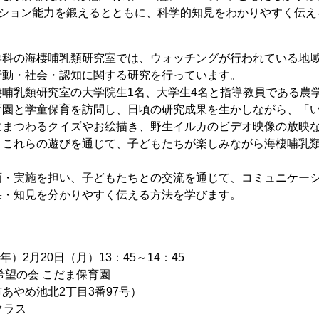
ーション能力を鍛えるとともに、科学的知見をわかりやすく伝え
学科の海棲哺乳類研究室では、ウォッチングが行われている地
行動・社会・認知に関する研究を行っています。
哺乳類研究室の大学院生1名、大学生4名と指導教員である農学
育園と学童保育を訪問し、日頃の研究成果を生かしながら、「
にまつわるクイズやお絵描き、野生イルカのビデオ映像の放映
。これらの遊びを通じて、子どもたちが楽しみながら海棲哺乳
画・実施を担い、子どもたちとの交流を通じて、コミュニケー
果・知見を分かりやすく伝える方法を学びます。
年）2月20日（月）13：45～14：45
希望の会 こだま保育園
め池北2丁目3番97号）
クラス