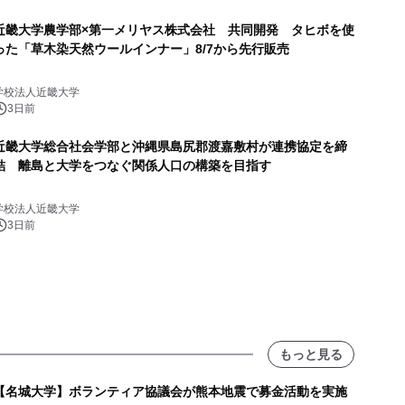
近畿大学農学部×第一メリヤス株式会社 共同開発 タヒボを使
った「草木染天然ウールインナー」8/7から先行販売
学校法人近畿大学
3日前
近畿大学総合社会学部と沖縄県島尻郡渡嘉敷村が連携協定を締
結 離島と大学をつなぐ関係人口の構築を目指す
学校法人近畿大学
3日前
もっと見る
【名城大学】ボランティア協議会が熊本地震で募金活動を実施