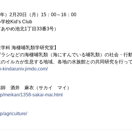
年）2月20日（月）15：00～16：00
Kid’s Club
め池北1丁目33番3号）
学科 海棲哺乳類学研究室】
ザラシなどの海棲哺乳類（海にすんでいる哺乳類）の社会・行
生のイルカが生息する地域、各地の水族館との共同研究を行っ
m-kindaiuniv.jimdo.com/
講師 酒井 麻衣（サカイ マイ）
.jp/meikan/1358-sakai-mai.html
p/agriculture/