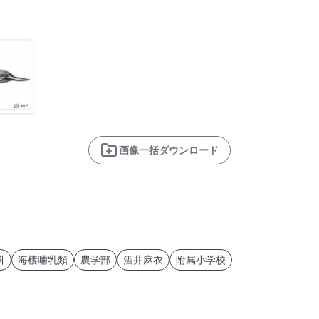
画像一括ダウンロード
科
海棲哺乳類
農学部
酒井麻衣
附属小学校