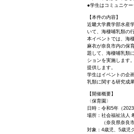
●学生はコミュニケ
【本件の内容】
近畿大学農学部水産
いて、海棲哺乳類の
本イベントでは、海棲
麻衣が奈良市内の保
題して、海棲哺乳類
ションを実施します
提供します。
学生はイベントの企
乳類に関する研究成
【開催概要】
〈保育園〉
日時：令和5年（2023
場所：社会福祉法人 
（奈良県奈良市あや
対象：4歳児、5歳児